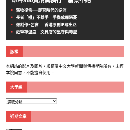
昂坪360賣飛黨橫行 屢禁不絕
舊物復修──即棄時代的逆流
長者「機」不離手 手機成癮堪憂
做創作≠乞食──香港原創IP尋出路
紙筆存溫度 文具店的堅守與轉型
版權
本網站的影片及圖片，版權屬中文大學新聞與傳播學院所有，未經
本院同意，不能擅自使用。
大學線
大
學
線
近期文章