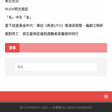
家在宏志
BUSK明文規定
「毛」中生「友」
當下就是黃金年代：專訪《再見UFO》導演梁栢堅、編劇江皓昕
面對死亡 毋忘愛與宏福苑遇難者家屬相伴同行
搜尋
© COPYRIGHT 2025 — 大學線 ALL RIGHTS RESERVED