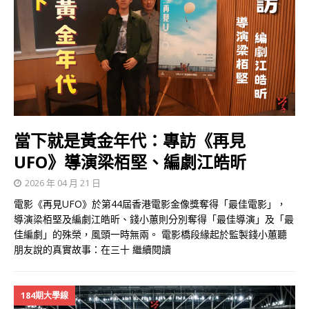
當下就是黃金年代：專訪《再見
UFO》導演梁栢堅、編劇江皓昕
2026 年 04 月 21 日
電影《再見UFO》於第44屆香港電影金像獎奪得「最佳電影」，
導演梁栢堅及編劇江皓昕、錢小蕙則分別奪得「最佳導演」及「最
佳編劇」的殊榮，風頭一時無兩。 電影橋段緣起於監製錢小蕙聽
朋友說的真實故事：在三十
繼續閱讀
184期大學線