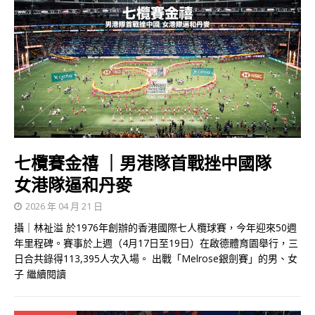
七欖賽金禧 ｜男港隊首戰挫中國隊ㅤ
女港隊逼和丹麥
2026 年 04 月 21 日
攝｜林祉溢 於1976年創辦的香港國際七人欖球賽，今年迎來50週
年里程碑。賽事於上週（4月17日至19日）在啟德體育園舉行，三
日合共錄得113,395人次入場。 出戰「Melrose銀劍賽」的男、女
子
繼續閱讀