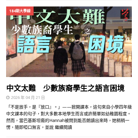
184期大學線
中文太難 少數族裔學生之語言困境
2026 年 04 月 21 日
「不是放手，是『放口』。」——掀開課本，這句來自小學四年級
中文課本的句子，對大多數本地學生而言或許簡單如幼稚園程度。
然而，當巴基斯坦裔的Hannah被問到能否朗讀出來時，她稍稍一
愣，隨即啞口無言，並說
繼續閱讀