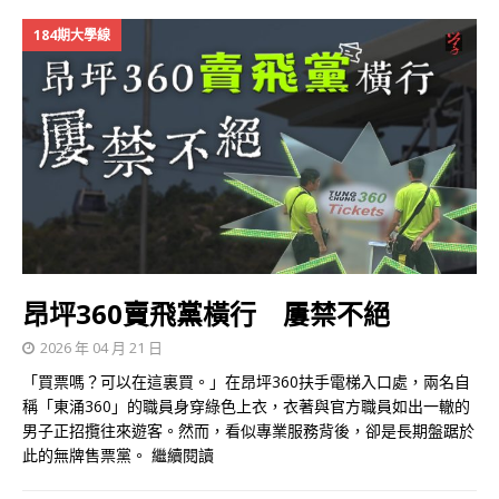
184期大學線
昂坪360賣飛黨橫行 屢禁不絕
2026 年 04 月 21 日
「買票嗎？可以在這裏買。」在昂坪360扶手電梯入口處，兩名自
稱「東涌360」的職員身穿綠色上衣，衣著與官方職員如出一轍的
男子正招攬往來遊客。然而，看似專業服務背後，卻是長期盤踞於
此的無牌售票黨。
繼續閱讀