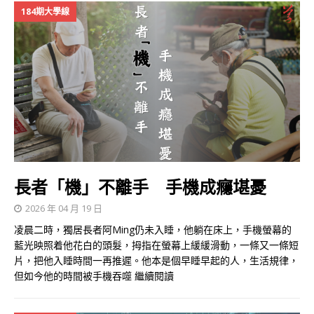
184期大學線
長者「機」不離手 手機成癮堪憂
2026 年 04 月 19 日
凌晨二時，獨居長者阿Ming仍未入睡，他躺在床上，手機螢幕的
藍光映照着他花白的頭髮，拇指在螢幕上緩緩滑動，一條又一條短
片，把他入睡時間一再推遲。他本是個早睡早起的人，生活規律，
但如今他的時間被手機吞噬
繼續閱讀