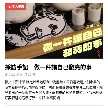
184期大學線
採訪手記｜做一件讓自己發亮的事
2026 年 04 月 20 日
撰文｜鄭泳彤 確定以香港原創IP為題時，平日喜歡逛文創市集的
我懷着期待的心情開始準備，然而聯絡受訪者才是真正的難關。眼
見發出的一個個電郵石沉大海，離截稿的日子愈來愈近，我已經做
好要轉題的最壞打算。幸好
繼續閱讀