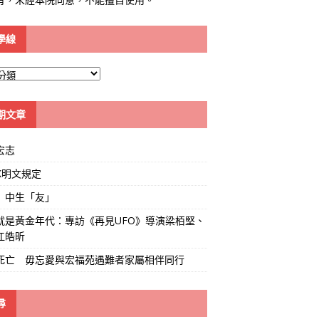
學線
期文章
宏志
K明文規定
」中生「友」
就是黃金年代：專訪《再見UFO》導演梁栢堅、
江皓昕
死亡 毋忘愛與宏福苑遇難者家屬相伴同行
尋