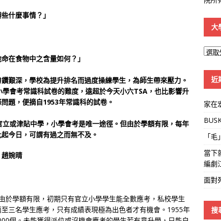
辦些什麼事情？」
大
大
他命在食物中之含量如何？」
學
線
近
刁鑽艱深，學校為提升排名而過度操練學生，為師生帶來壓力。
小學會考常識科試卷的難度，遠超於今天小六TSA，也比影響升
問題，便摘自1953年常識科的試卷。
家在
BUS
官立或津貼中學，小學會考是唯一途徑。但由於學額有限，每年
比起今日，可謂有過之而無不及。
「毛
當下
｜趙婉晴
編劇
面對
位。由於學額有限，初期只有官立小學學生能全數應考，私校學生
至三名學生應考，只有成績表現極為出色者才有機會。1955年
搜
1,000個。未能獲得派位或沒機會應考的學生若有意升學，只能自