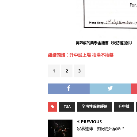
曾鈺成的獎學金證書（受訪者提供）
繼續閱讀：
升中試上場 換湯不換藥
1
2
3
TSA
全港性系統評估
升中試
PREVIOUS
家暴遺傳—如何走出宿命？