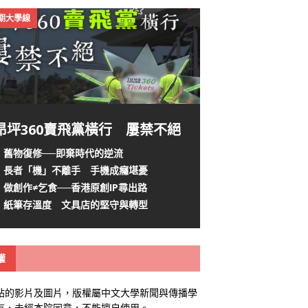
4期大學線
昂坪360賣飛黨橫行 屢禁不絕
舊物復修──即棄時代的逆流
長者「機」不離手 手機成癮堪憂
做創作≠乞食──香港原創IP尋出路
紙筆存溫度 文具店的堅守與轉型
權
站的影片及圖片，版權屬中文大學新聞與傳播學
有，未經本院同意，不能擅自使用。