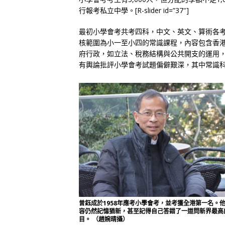
行報考私立中學。[R-slider id=”37″]
最初小學會考共考四科，中文、英文、算術各考
核範圍為小一至小四的常識課程，內容包含香
府行政，如立法、稅務結構與公共開支的運用
有輿論批評小學會考試題偏僻艱深，其中常識
曾鈺成於1958年應考小學會考，並考獲全港第一名。
容仍然記憶猶新，甚至記得自己答錯了一道問新界最高
目。 （趙婉晴攝）