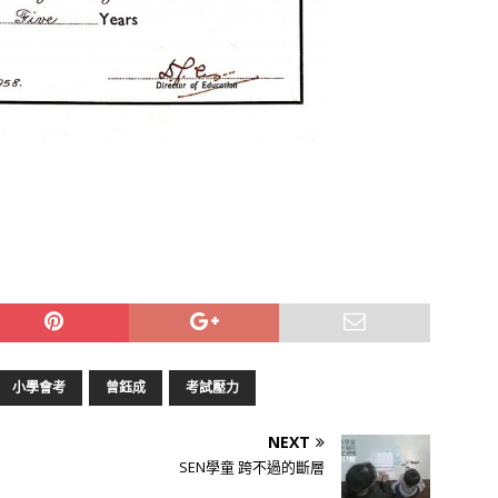
小學會考
曾鈺成
考試壓力
NEXT
SEN學童 跨不過的斷層