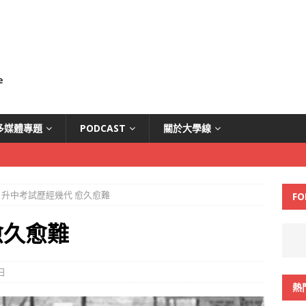
多媒體專題
PODCAST
關於大學線
升中考試歷經幾代 愈久愈難
FO
愈久愈難
日
熱