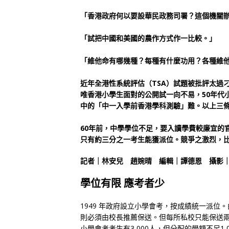
「香港政府何以要設華民政務司署？這個機關
「試把中國和美國的農作方式作一比較。」
「維他命有哪幾種？每種有什麼功用？各種維
近年全港性系統評估（TSA）試題被批評太過
唯香港小學生面對的公開試一向不易，50年代
中的「中一入學前香港學科測驗」難。以上三條
60年前，中學學位不足，要入讀學費較廉宜的
只有約三分之一考生能獲派位。競爭之激烈，
記者｜林安兒 趙婉晴 編輯｜譚德恩 攝影
學位有限 應考者少
1949 年政府設立小學會考，按成績統一派
則必須由校長推薦保送。但每所私校只能保送兩
小學會考考生有3,000人，但分配的學額不足