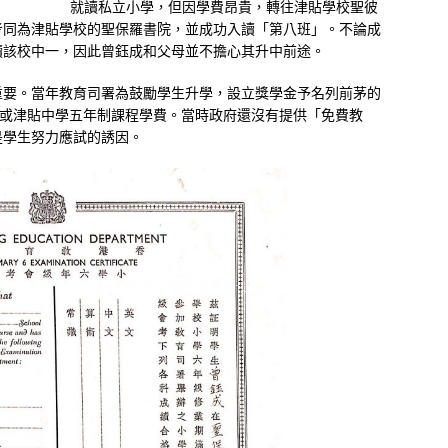
就讀私立小學，但因學費昂貴，轉往津貼學校聖彼
考同為津貼學校的聖保羅書院，並成功入讀「第八班」。不論成
讀該校中一，因此曾鈺成和父母並不擔心其升中前途。
重要。當年教育司署為鼓勵學生升學，設立獎學金予名列前茅的
立或津貼中學五年制課程學費。當時政府還沒有提供「免費教
是學生努力應試的誘因。