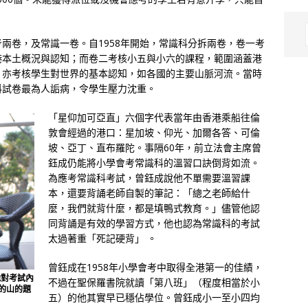
兩卷，及常識一卷。自1958年開始，常識科分拆兩卷，卷一考
港本土概況與認知；而卷二考核小五與小六的課程，範圍涵蓋港
，亦考核學生對世界的基本認知，如各國的主要山脈河流。當時
科試卷最為人詬病，令學生壓力沈重。
「星仰加可亞直」六個字代表當年由香港乘船往倫
敦會經過的港口：星加坡、仰光、加爾各答、可倫
坡、亞丁、直布羅陀。事隔60年，前立法會主席曾
鈺成仍能將小學會考常識科的溫習口訣倒背如流。
為應考常識科考試，曾鈺成說他不單需要溫習課
本，還要背誦老師自製的筆記：「總之老師給什
麼，我們就背什麼，都是填鴨式教育。」儘管他認
同背誦是有效的學習方式，他也認為常識科的考試
太過著重「死記硬背」 。
曾鈺成在1958年小學會考中取得全港第一的佳績，
他對考試內
不過在聖保羅書院就讀「第八班」（程度相當於小
的山的題
五）的他其實早已穩佔學位。曾鈺成小一至小四均