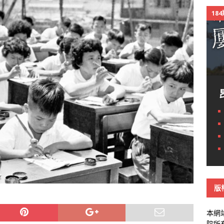
18
版
本網
院所