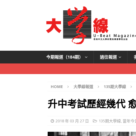
今期報道（184期）
過往報道
HOME
大學線報道
135期大學線
升中考試歷經幾代 
2018 年 03 月 27 日
135期大學線
,
當年今