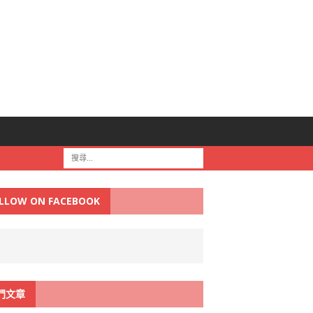
LLOW ON FACEBOOK
門文章