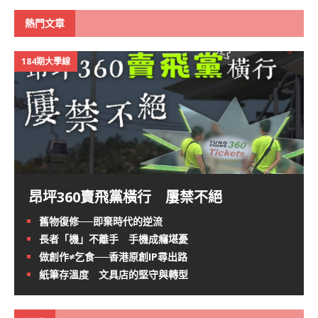
熱門文章
184期大學線
昂坪360賣飛黨橫行 屢禁不絕
舊物復修──即棄時代的逆流
長者「機」不離手 手機成癮堪憂
做創作≠乞食──香港原創IP尋出路
紙筆存溫度 文具店的堅守與轉型