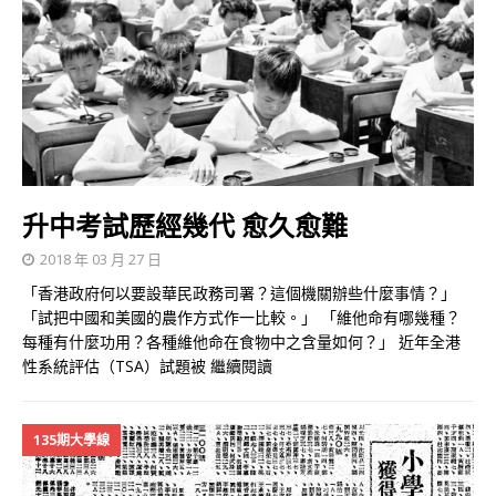
升中考試歷經幾代 愈久愈難
2018 年 03 月 27 日
「香港政府何以要設華民政務司署？這個機關辦些什麼事情？」
「試把中國和美國的農作方式作一比較。」 「維他命有哪幾種？
每種有什麼功用？各種維他命在食物中之含量如何？」 近年全港
性系統評估（TSA）試題被
繼續閱讀
135期大學線