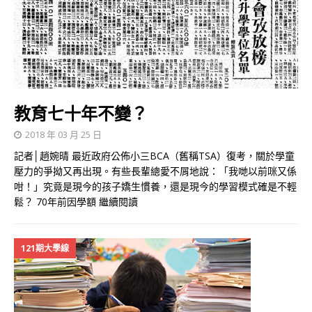
教育七十年不變？
2018 年 03 月 25 日
記者│趙婉晴 最近政府公佈小三BCA（舊稱TSA）復考，關於學童
壓力的爭拗又再出現。有些長輩總愛不屑地說：「我哋以前咪又係
咁！」究竟是現今的孩子嬌生慣養，還是現今的學習模式確是不輕
鬆？ 70年前因學額
繼續閱讀
121期大學線