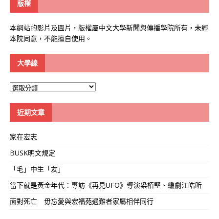
版權
本網站的影片及圖片，版權屬中文大學新聞與傳播學院所有，未經
本院同意，不能擅自使用。
大學線
大
學
線
近期文章
家在宏志
BUSK明文規定
「毛」中生「友」
當下就是黃金年代：專訪《再見UFO》導演梁栢堅、編劇江皓昕
面對死亡 毋忘愛與宏福苑遇難者家屬相伴同行