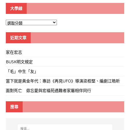
大學線
大
學
線
近期文章
家在宏志
BUSK明文規定
「毛」中生「友」
當下就是黃金年代：專訪《再見UFO》導演梁栢堅、編劇江皓昕
面對死亡 毋忘愛與宏福苑遇難者家屬相伴同行
搜尋