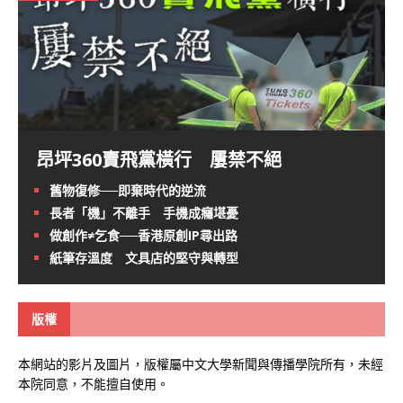
昂坪360賣飛黨橫行 屢禁不絕
舊物復修──即棄時代的逆流
長者「機」不離手 手機成癮堪憂
做創作≠乞食──香港原創IP尋出路
紙筆存溫度 文具店的堅守與轉型
版權
本網站的影片及圖片，版權屬中文大學新聞與傳播學院所有，未經
本院同意，不能擅自使用。