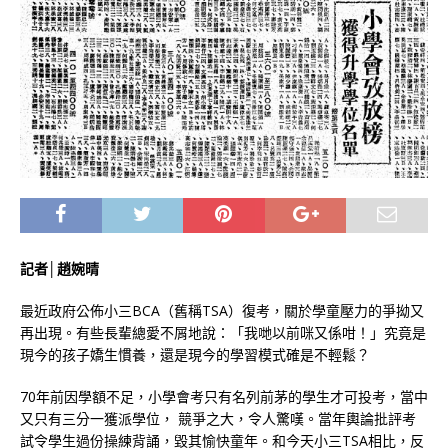
記者│趙婉晴
最近政府公佈小三BCA（舊稱TSA）復考，關於學童壓力的爭拗又
再出現。有些長輩總愛不屑地說：「我哋以前咪又係咁！」究竟是
現今的孩子嬌生慣養，還是現今的學習模式確是不輕鬆？
70年前因學額不足，小學會考只有名列前茅的學生才可投考，當中
又只有三分一獲派學位， 競爭之大，令人驚嘆。當年輿論批評考
試令學生過份操練背誦，毀其愉快童年。和今天小三TSA相比，反