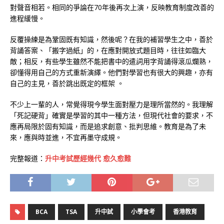
對聲音相若。相同的爭論在70年後再次上演，反映教育制度改善的
進程緩慢。
反覆操練是為鞏固既有知識，然後呢？在我的補習學生之中，善於
背誦答案、「搬字過紙」的，在應對開放式題目時，往往如臨大
敵；相反，有些學生雖然不能把書中的遣詞用字背誦得滾瓜爛熟，
卻懂得用自己的方式重新演繹。他們對學習也有很大的興趣，亦有
自己的主見，善於跳出既定的框架 。
不少上一輩的人，常覺得現今學生面對壓力是理所當然的。我理解
「死記硬背」確實是學習的其中一種方法，但現代社會的要求，不
應再局限於固有知識，而是追求創意、批判思維。教育是為了未
來，應與時並進，不宜再墨守成規。
完整報道：
升中考試歷經幾代 愈久愈難
BCA
TSA
升中試
小學會考
香港教育