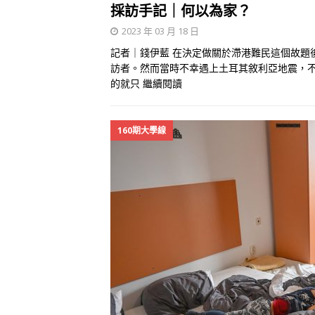
採訪手記｜何以為家？
2023 年 03 月 18 日
記者｜錢伊藍 在決定做關於滯港難民這個故題
訪者。然而當時不幸遇上土耳其敘利亞地震，
的就只
繼續閱讀
160期大學線