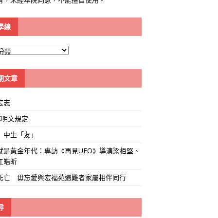
學線
期文章
宏志
K明文規定
」中生「友」
就是黃金年代：專訪《再見UFO》導演梁栢堅、
江皓昕
死亡 毋忘愛與宏福苑遇難者家屬相伴同行
尋