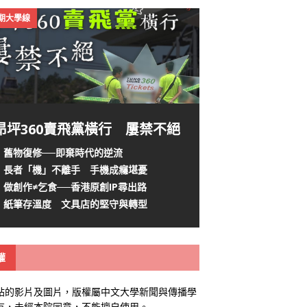
4期大學線
昂坪360賣飛黨橫行 屢禁不絕
舊物復修──即棄時代的逆流
長者「機」不離手 手機成癮堪憂
做創作≠乞食──香港原創IP尋出路
紙筆存溫度 文具店的堅守與轉型
權
站的影片及圖片，版權屬中文大學新聞與傳播學
有，未經本院同意，不能擅自使用。