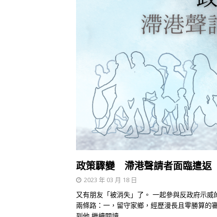
政策驟變 滯港聲請者面臨遣返
2023 年 03 月 18 日
又有朋友「被消失」了。 一起參與反政府示威
兩條路：一，留守家鄉，經歷漫長且零勝算的
到他
繼續閱讀