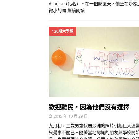
Asanka（化名）。在一個颱風天，他坐在
微小的願
繼續閱讀
120期大學線
歡迎難民，因為他們沒有選擇
2015 年 10 月 29 日
九月初，三歲男童伏屍沙灘的照片引起巨大迴響。
只覺事不關己。隨著當地認識的朋友與學校開