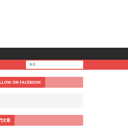
LLOW ON FACEBOOK
門文章