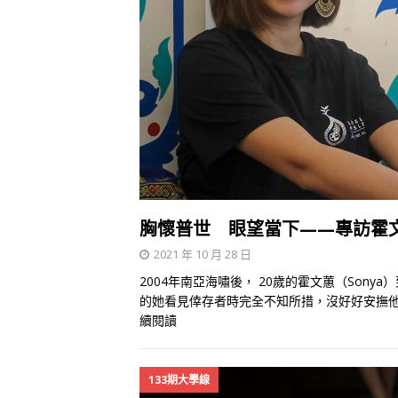
胸懷普世 眼望當下——專訪霍文
2021 年 10 月 28 日
2004年南亞海嘯後， 20歲的霍文蕙（Son
的她看見倖存者時完全不知所措，沒好好安撫
續閱讀
133期大學線