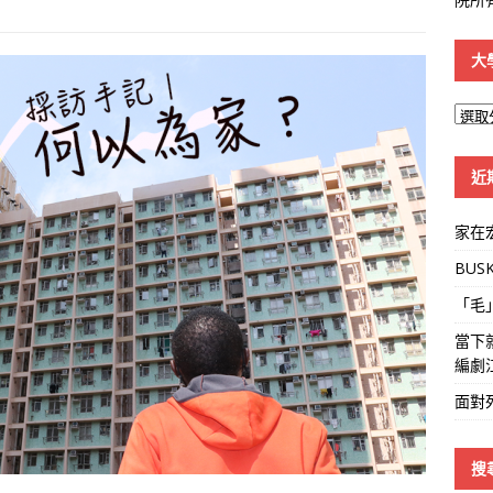
大
大
學
線
近
家在
BUS
「毛
當下
編劇
面對
搜