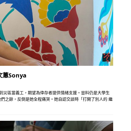
蕙Sonya
ya）到災區當義工，期望為倖存者提供情緒支援。豈料仍是大學生
他們之餘，反倒是她全程痛哭。她自認交談時「打開了別人的
繼