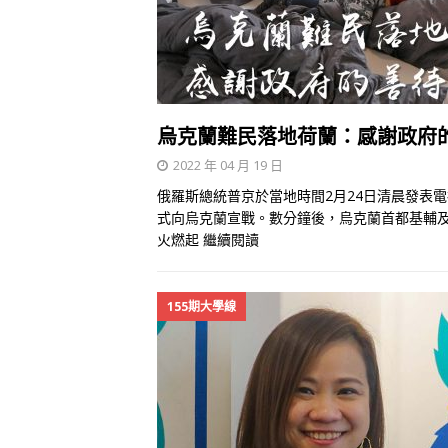
烏克蘭難民落地荷蘭：感謝政府
2022 年 04 月 19 日
俄羅斯總統普京於當地時間2月24日清晨發表
式向烏克蘭宣戰。數分鐘後，烏克蘭首都基輔
火燃起
繼續閱讀
155期大學線