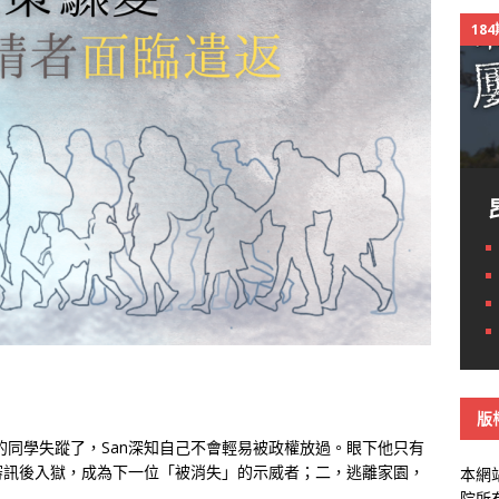
18
版
的同學失蹤了，San深知自己不會輕易被政權放過。眼下他只有
審訊後入獄，成為下一位「被消失」的示威者；二，逃離家園，
本網
院所