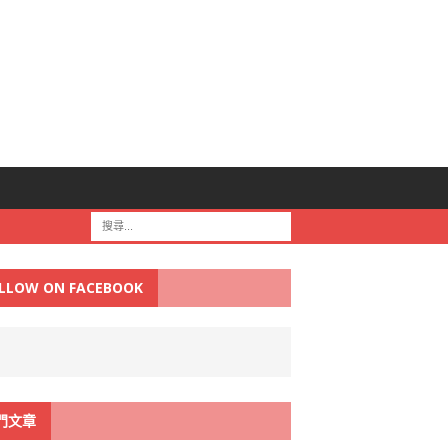
LLOW ON FACEBOOK
門文章