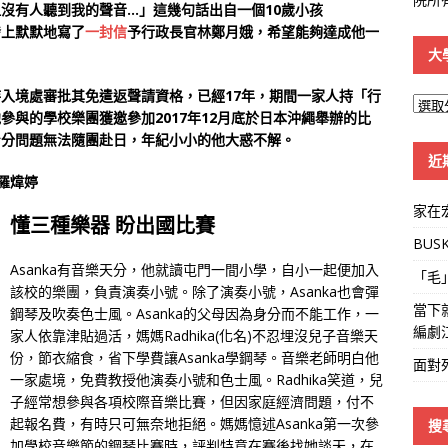
沒有人聽到我的聲音…」這幾句話出自一個10歲小孩
發上默默地寫了
一封信
予行政長官林鄭月娥，希望能夠達成他一
大
待入境處審批其免遣返聲請資格，已經17年，期間一家人持「行
大
他參與的學校樂團獲邀參加2017年12月底於日本沖繩舉辦的比
學
因身分問題無法隨團赴日，年紀小小的他大惑不解。
線
近
羅煒婷
家在
懂三種樂器 盼出國比賽
BUS
Asanka有音樂天分，他就讀屯門一間小學，自小一起便加入
「毛
該校的樂團，負責演奏小號。除了演奏小號，Asanka也會彈
當下
鋼琴及吹奏色士風。Asanka的父母因為身分而不能工作，一
編劇
家人依靠津貼過活，媽媽Radhika(化名)不忍埋沒兒子音樂天
份，節衣縮食，省下學費讓Asanka學鋼琴。音樂老師明白他
面對
一家處境，免費教授他演奏小號和色士風。Radhika笑道，兒
子經常想參與各項校際音樂比賽，但因家庭經濟問題，付不
起報名費，有時只可無奈地拒絕。媽媽憶述Asanka第一次參
搜
加學校音樂節的鋼琴比賽時，評判特意在賽後找她談天，在