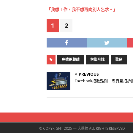
「我想工作，我不想再向別人乞求。」
1
2
免遣返聲請
林鄭月娥
難民
PREVIOUS
Facebook招數難測 專頁見招拆
© COPYRIGHT 2025 — 大學線 ALL RIGHTS RESERVED