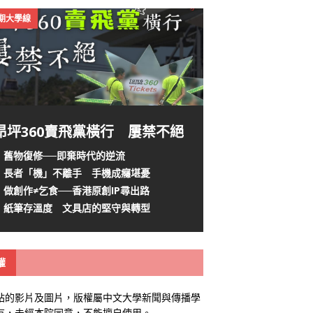
4期大學線
昂坪360賣飛黨橫行 屢禁不絕
舊物復修──即棄時代的逆流
長者「機」不離手 手機成癮堪憂
做創作≠乞食──香港原創IP尋出路
紙筆存溫度 文具店的堅守與轉型
權
站的影片及圖片，版權屬中文大學新聞與傳播學
有，未經本院同意，不能擅自使用。