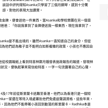
談話中評判得知Asanka只學習了三個月鋼琴，感到十分驚
訝，對他的表現大加讚賞。
枚金牌，便會送他一件東西。當Asanka和學校樂團在另一個音
問爸爸：「你說我拿到了金牌便送我一樣東西，現在我拿到了，
nka是不能出境的。雖然Asanka一直知道自己的身分，但從
因為他們認為稚子並不能明白如斯複雜的政策，小孩也不應因自
奈的他從校園報紙上看到特首林鄭月娥發表施政報告的報道，發現林
的狀況，便執起筆來寫信給特首，一字一句流露著自己的心聲，
於14及17年前從斯里蘭卡逃難至香港。他們以為香港只是一個短
anka一家還在等待入境處審批他們免遣返聲請資格，這些年來，
因為他們不能帶著小孩回到動蕩的斯里蘭卡。Radhika本是