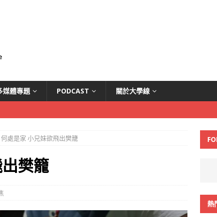
多媒體專題
PODCAST
關於大學線
何處是家 小兄妹欲飛出樊籠
FO
飛出樊籠
焦
熱