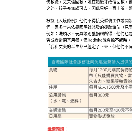
佛教徒，丈夫信回教，她在婚後才改信回教，
之外，孩子亦無處可去。因此只好一直上訴，
根據《入境條例》他們不得接受僱傭工作或開
們一家多年來依靠國際社派發的援助津貼（見
例如：洗頭水、玩具等則獲捐贈所得。他們也
勞或者肯德基用餐，但Radhika說負擔不起時
「我和丈夫的半生都已經定了下來，但他們不
繼續閱讀：