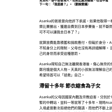
常流利，卻不是香港人，他對此感到疑惑，在信中寫
下一句：「我是誰？」。（劉婉雯攝）
Asanka的爸爸曾向他許下承諾，如果他取得一
樂比賽勝出，獲邀自費到日本參賽後，就不斷
可不可以讓我去日本了？」
就算旅費能靠積蓄和捐款應付，但礙於身分，Asa
不知身分上的限制，父母也沒有再詳細解釋。 
己的身世而承受這種懲罰。
Asanka得知自己無法離開香港後，傷心無
鄭月娥是個大人物。天真的小孩無法理解自己
希望特首可以「拯救」自己。
滯留十多年 節衣縮食為子女
Asanka的父母因國家內戰及宗教迫害，分別
暫的中轉站，豈料一等就等了十多年。現時As
入境處曾數次拒絕他們的聲請，而他們不斷上訴，