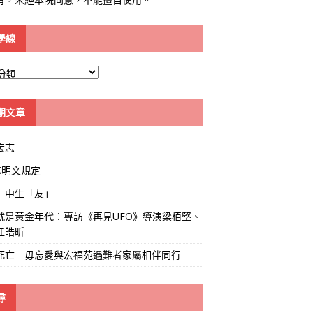
學線
期文章
宏志
K明文規定
」中生「友」
就是黃金年代：專訪《再見UFO》導演梁栢堅、
江皓昕
死亡 毋忘愛與宏福苑遇難者家屬相伴同行
尋