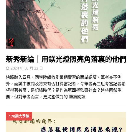
新秀新論｜用鎂光燈照亮角落裏的他們
2024 年 03 月 22 日
快將踏入四月，同學陸續收到暑期實習的面試邀請。筆者亦不例
外，面試中被問及將來有否打算當記者，令筆者再三思考當記者希
望得著甚麼：是記錄時代？是作為第四權監察社會？這些固然重
要，但對筆者而言，更渴望做到的
繼續閱讀
170期大學線