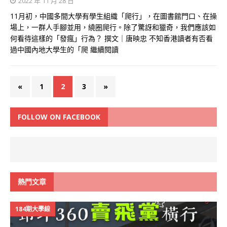
2022 年 11 月 28 日
11月初，中國多間大學有學生組織「爬行」，在圖書館門口、在操
場上，一群人手腳並用，繞圈爬行。除了驚訝和獵奇，我們應該如
何看待這樣的「發瘋」行為？ 撰文｜唐映忠 不知香港讀者有否看
過中國內地大學生的「爬
繼續閱讀
«
1
2
3
»
FOLLOW ON FACEBOOK
熱門文章
184期大學線