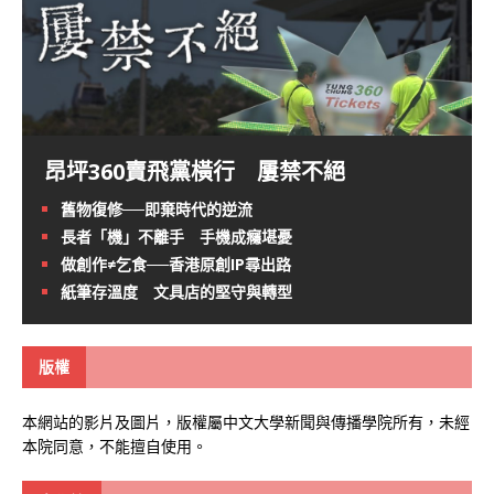
昂坪360賣飛黨橫行 屢禁不絕
舊物復修──即棄時代的逆流
長者「機」不離手 手機成癮堪憂
做創作≠乞食──香港原創IP尋出路
紙筆存溫度 文具店的堅守與轉型
版權
本網站的影片及圖片，版權屬中文大學新聞與傳播學院所有，未經
本院同意，不能擅自使用。