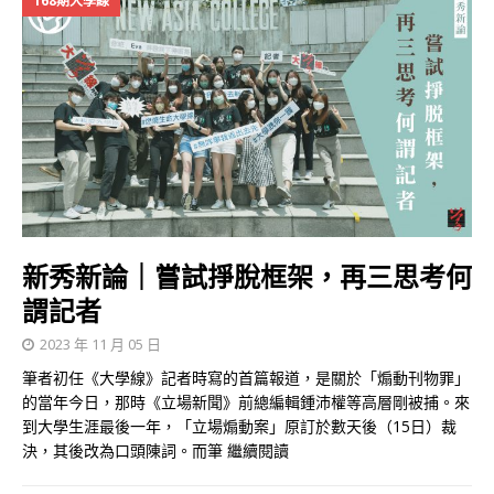
168期大學線
新秀新論｜嘗試掙脫框架，再三思考何
謂記者
2023 年 11 月 05 日
筆者初任《大學線》記者時寫的首篇報道，是關於「煽動刊物罪」
的當年今日，那時《立場新聞》前總編輯鍾沛權等高層剛被捕。來
到大學生涯最後一年，「立場煽動案」原訂於數天後（15日）裁
決，其後改為口頭陳詞。而筆
繼續閱讀