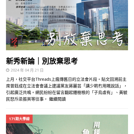
新秀新論｜別放棄思考
2024 年 04 月 21 日
上月，社交平台Threads上瘋傳舊日的立法會片段。貼文回溯前主
席曾鈺成在立法會會議上建議黨友蔣麗芸「講少啲冇用嘅說話」，
引起廣泛共鳴。網民紛紛在留言翻起鍾樹根的「子烏虛有」、黃毓
民怒斥梁振英等往事，
繼續閱讀
171期大學線