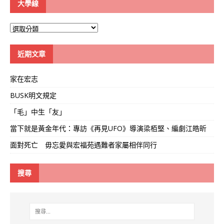
大學線
大
學
線
近期文章
家在宏志
BUSK明文規定
「毛」中生「友」
當下就是黃金年代：專訪《再見UFO》導演梁栢堅、編劇江皓昕
面對死亡 毋忘愛與宏福苑遇難者家屬相伴同行
搜尋