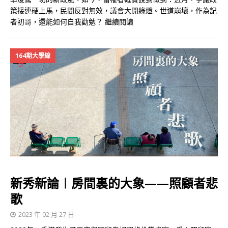
策接連硬上馬，民間反對無效，議會大開綠燈。世道崩壞，作為記
者初哥，還能如何自我勸勉？
繼續閱讀
164期大學線
新秀新論︱房間裏的大象——照顧者悲
歌
2023 年 02 月 27 日