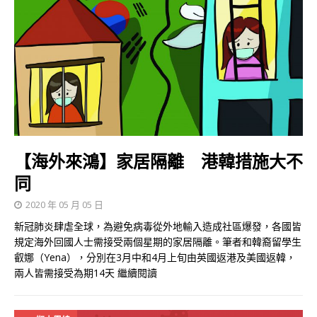
【海外來鴻】家居隔離 港韓措施大不
同
2020 年 05 月 05 日
新冠肺炎肆虐全球，為避免病毒從外地輸入造成社區爆發，各國皆
規定海外回國人士需接受兩個星期的家居隔離。筆者和韓裔留學生
叡娜（Yena），分別在3月中和4月上旬由英國返港及美國返韓，
兩人皆需接受為期14天
繼續閱讀