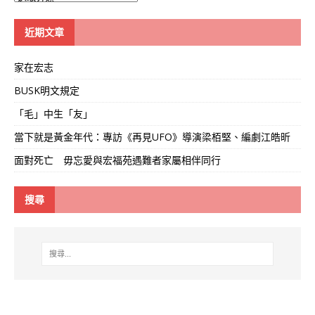
學
線
近期文章
家在宏志
BUSK明文規定
「毛」中生「友」
當下就是黃金年代：專訪《再見UFO》導演梁栢堅、編劇江皓昕
面對死亡 毋忘愛與宏福苑遇難者家屬相伴同行
搜尋