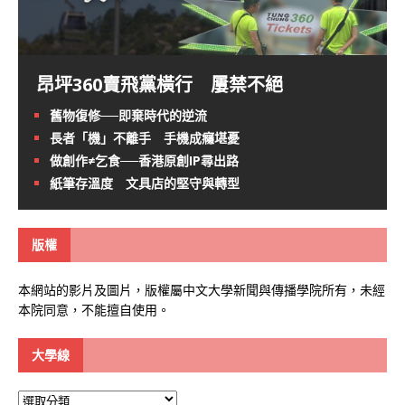
昂坪360賣飛黨橫行 屢禁不絕
舊物復修──即棄時代的逆流
長者「機」不離手 手機成癮堪憂
做創作≠乞食──香港原創IP尋出路
紙筆存溫度 文具店的堅守與轉型
版權
本網站的影片及圖片，版權屬中文大學新聞與傳播學院所有，未經
本院同意，不能擅自使用。
大學線
大