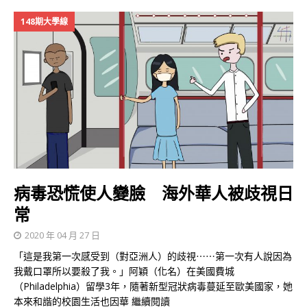
148期大學線
病毒恐慌使人變臉 海外華人被歧視日
常
2020 年 04 月 27 日
「這是我第一次感受到（對亞洲人）的歧視⋯⋯第一次有人說因為
我戴口罩所以要殺了我。」阿穎（化名）在美國費城
（Philadelphia）留學3年，隨著新型冠狀病毒蔓延至歐美國家，她
本來和諧的校園生活也因華
繼續閱讀