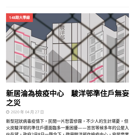
148期大學線
新居淪為檢疫中心 駿洋邨準住戶無妄
之災
2020 年 04 月 27 日
新型冠狀病毒疫情下，民間一片愁雲慘霧，不少人的生計堪憂，但
火炭駿洋邨的準住戶還面臨多一重困擾——苦苦等候多年的公屋入
伙在望，政府2月8日一聲令下，徵用駿洋邨作檢疫中心，安居樂業