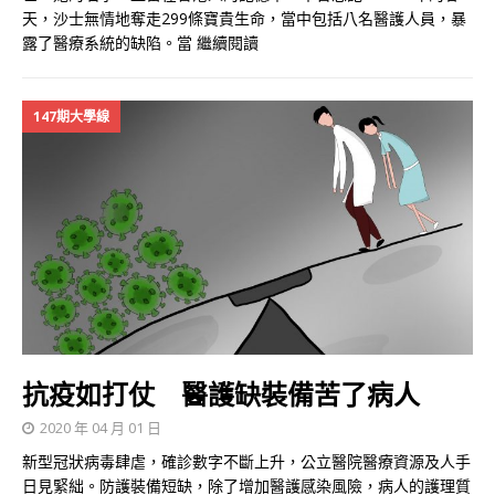
天，沙士無情地奪走299條寶貴生命，當中包括八名醫護人員，暴
露了醫療系統的缺陷。當
繼續閱讀
147期大學線
抗疫如打仗 醫護缺裝備苦了病人
2020 年 04 月 01 日
新型冠狀病毒肆虐，確診數字不斷上升，公立醫院醫療資源及人手
日見緊絀。防護裝備短缺，除了增加醫護感染風險，病人的護理質