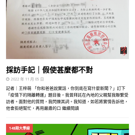
採訪手記｜假使甚麼都不對
2022 年 11 月 05 日
記者｜王梓萌 「你和爸爸說實話，你到底在寫什麼新聞？」訂下
「疫情下的隔離轉運」題目後，我曾拜託在內地的父親幫我聯繫受
訪者。面對他的質問，我閃爍其詞。我知道，如若將實情告訴他，
他會拒絕幫忙，再用嚴肅的口
繼續閱讀
148期大學線