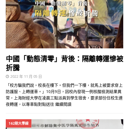
中國「動態清零」背後：隔離轉運慘被
折騰
2022 年 11 月 05 日
「校方騙我們說，校長在樓下。但我們一下樓，就馬上被要求穿上
防護服、上轉運車。」10月9日，因校內發現一例核酸檢測結果異
常，上海財經大學在凌晨三點派員到學生宿舍，要求部份住校生連
夜轉運，以專車點對點送往
繼續閱讀
162期大學線