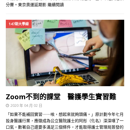
分賽。東京奧運延期影
繼續閱讀
147期大學線
Zoom不到的課堂 醫護學生實習難
2020 年 04 月 02 日
「如果不能補回實習⋯⋯唉，想起來就夠頭痛。」原計劃今年七月
投身醫護行業，應徵成為公立醫院護士的阿彤（化名）深深嘆了一
口氣，數著自己還要多滿足三個條件，才能取得護士管理局簽發的