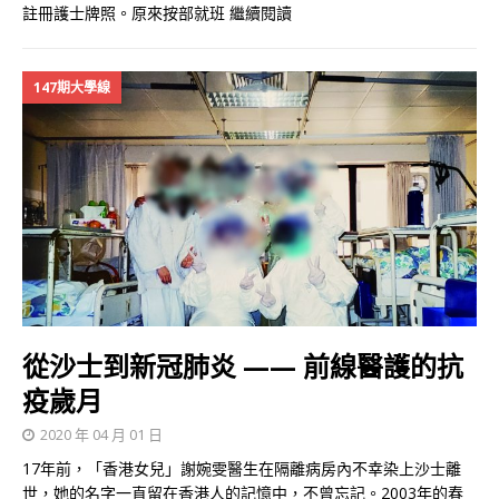
註冊護士牌照。原來按部就班
繼續閱讀
147期大學線
從沙士到新冠肺炎 —— 前線醫護的抗
疫歲月
2020 年 04 月 01 日
17年前，「香港女兒」謝婉雯醫生在隔離病房內不幸染上沙士離
世，她的名字一直留在香港人的記憶中，不曾忘記。2003年的春