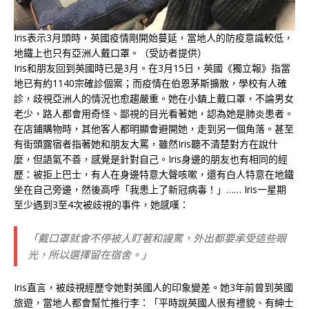
Iris表示3月頭時，英國疫情剛開始蔓延，當地人的防疫意識較低，
地鐵上也只有亞洲人戴口罩。（受訪者提供）
Iris和朋友回到英國時已是3月。在3月15日，英國《獨立報》指當
地已有約1140宗確診個案；而疫情在伯恩茅斯擴散，學校有人確
診，歧視亞洲人的情況也愈趨嚴重。她在小鎮上戴口罩，不論男女
老少，路人都會用奇怪、鄙視的目光看著她，認為她是肺炎患者。
在店鋪購物時，其他客人都明顯會避開她，走到另一個角落。甚至
有街頭露宿者指著她和朋友大罵，雖然Iris聽不清楚對方在說什
麼，但語氣不善，感覺是針對自己。Iris身邊的朋友也有相同的經
歷：被拒上巴士，有人在身邊特意大聲咳嗽，還有白人特意在地鐵
坐在自己旁邊，然後高呼「我患上了新冠病毒！」…… Iris一星期
至少遇到3至4次被歧視的事件，她感嘆：
「戴口罩就會不停被人盯著和謾罵，外出都要承受這些眼
光，所以選擇留在宿舍。」
Iris直言，被歧視經歷令她對英國人的印象變差。她3年前曾到英國
旅遊，當地人都會幫忙推行李：「平時說英國人很有禮貌、有紳士