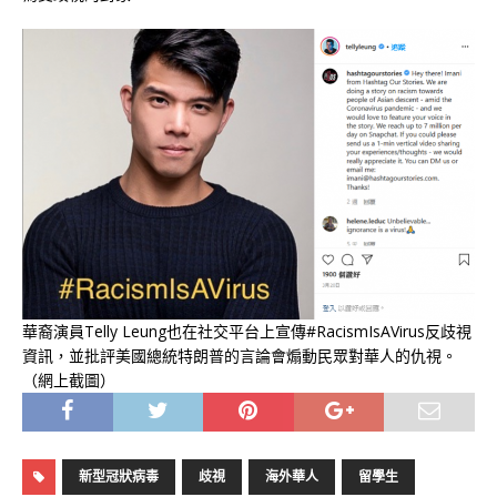
華裔演員Telly Leung也在社交平台上宣傳#RacismIsAVirus反歧視
資訊，並批評美國總統特朗普的言論會煽動民眾對華人的仇視。
（網上截圖）
新型冠狀病毒
歧視
海外華人
留學生