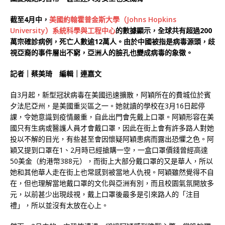
截至4月中，
美國約翰霍普金斯大學（Johns Hopkins
University）系統科學與工程中心
的數據顯示，全球共有超過200
萬宗確診病例，死亡人數逾12萬人。由於中國被指是病毒源頭，歧
視亞裔的事件層出不窮，亞洲人的臉孔也變成病毒的象徵。
記者｜蔡美琦 編輯｜連嘉文
自3月起，新型冠狀病毒在美國迅速擴散，阿穎所在的費城位於賓
夕法尼亞州，是美國重災區之一。她就讀的學校在3月16日起停
課，令她意識到疫情嚴重，自此出門會先戴上口罩。阿穎形容在美
國只有生病或醫護人員才會戴口罩，因此在街上會有許多路人對她
投以不解的目光，有些甚至會因懷疑阿穎患病而露出恐懼之色。阿
穎又提到口罩在1、2月時已經搶購一空，一盒口罩價錢曾經高達
50美金（約港幣388元），而街上大部分戴口罩的又是華人，所以
她和其他華人走在街上也常感到被當地人仇視。阿穎雖然覺得不自
在，但也理解當地戴口罩的文化與亞洲有別，而且校園氣氛開放多
元，以前甚少出現歧視，戴上口罩後最多是引來路人的「注目
禮」，所以並沒有太放在心上。