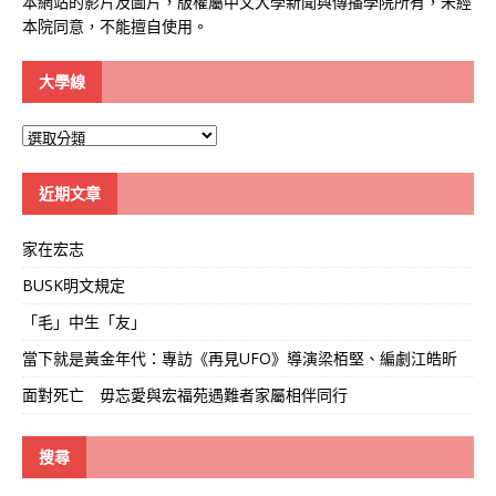
本網站的影片及圖片，版權屬中文大學新聞與傳播學院所有，未經
本院同意，不能擅自使用。
大學線
大
學
線
近期文章
家在宏志
BUSK明文規定
「毛」中生「友」
當下就是黃金年代：專訪《再見UFO》導演梁栢堅、編劇江皓昕
面對死亡 毋忘愛與宏福苑遇難者家屬相伴同行
搜尋