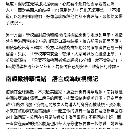
風度，但現在覺得那只是表面，心底看不起其他國家或者亞洲
人。」面對英國人的歧視，Iris感到無力，只能忍氣吞聲：「不知
道可以怎麽回應他們，好像怎麽解釋他們都不會理解，最後便習慣
了歧視。」
另一方面，學校面對疫情和歧視的消極回應也令她感到無奈。她指
曾有香港同學向校方提出因戴口罩被歧視，校方卻沒有正面回應。
即使學校已有人確診，校方以私隱為由拒絕公開確診者住在哪一棟
宿舍，只說：「學校非常安全、乾淨，大家可以放心繼續上學」，
並發電郵指：「只要不和帶菌者傾談超過15分鐘，就不會確診」。
Iris覺得學校既無理又無知，為保障自己的安全，唯有自行停課。
南韓掀排華情緒 語言成為歧視標記
疫情在全球擴散，不只歐美國家，連亞洲也有排華現象。南韓是繼
中國後亞洲疫情第二嚴重的國家，排華情緒也逐漸升溫。已定居南
韓7年的張洛殷，疫情期間數次因為港人的身分而被歧視。張洛殷
本來在整形醫院擔當翻譯，一起工作的還有一位曾在農曆新年回鄉
的上海同事。公司在1月尾時通知上海同事停工不用回來上班，而
一直留在南韓的張洛殷竟也因華人身分也被要求一起停職。她理解