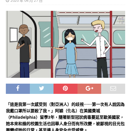
2020 年 04 月 27 日
「這是我第一次感受到（對亞洲人）的歧視⋯⋯第一次有人說因為
我戴口罩所以要殺了我。」阿穎（化名）在美國費城
（Philadelphia）留學3年，隨著新型冠狀病毒蔓延至歐美國家，
她本來和諧的校園生活也因華人身分而有所改變，被鄙視的目光包
圍變成她的日常，甚至連人身安全也受威脅。