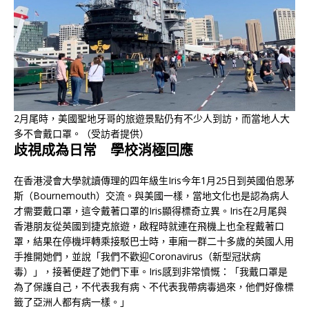
2月尾時，美國聖地牙哥的旅遊景點仍有不少人到訪，而當地人大
多不會戴口罩。（受訪者提供）
歧視成為日常 學校消極回應
在香港浸會大學就讀傳理的四年級生Iris今年1月25日到英國伯恩茅
斯（Bournemouth）交流。與美國一樣，當地文化也是認為病人
才需要戴口罩，這令戴著口罩的Iris顯得標奇立異。Iris在2月尾與
香港朋友從英國到捷克旅遊，啟程時就連在飛機上也全程戴著口
罩，結果在停機坪轉乘接駁巴士時，車廂一群二十多歲的英國人用
手推開她們，並說「我們不歡迎Coronavirus（新型冠狀病
毒）」，接著便趕了她們下車。Iris感到非常憤慨：「我戴口罩是
為了保護自己，不代表我有病、不代表我帶病毒過來，他們好像標
籤了亞洲人都有病一樣。」