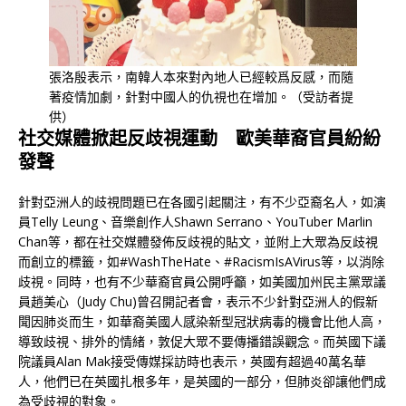
張洛殷表示，南韓人本來對內地人已經較爲反感，而隨
著疫情加劇，針對中國人的仇視也在增加。（受訪者提
供）
社交媒體掀起反歧視運動 歐美華裔官員紛紛
發聲
針對亞洲人的歧視問題已在各國引起關注，有不少亞裔名人，如演
員Telly Leung、音樂創作人Shawn Serrano、YouTuber Marlin
Chan等，都在社交媒體發佈反歧視的貼文，並附上大眾為反歧視
而創立的標籤，如#WashTheHate、#RacismIsAVirus等，以消除
歧視。同時，也有不少華裔官員公開呼籲，如美國加州民主黨眾議
員趙美心（Judy Chu)曾召開記者會，表示不少針對亞洲人的假新
聞因肺炎而生，如華裔美國人感染新型冠狀病毒的機會比他人高，
導致歧視、排外的情緒，敦促大眾不要傳播錯誤觀念。而英國下議
院議員Alan Mak接受傳媒採訪時也表示，英國有超過40萬名華
人，他們已在英國扎根多年，是英國的一部分，但肺炎卻讓他們成
為受歧視的對象。