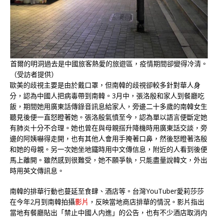
首爾的明洞過去是中國旅客熱愛的旅遊區，疫情期間卻變得冷清。
（受訪者提供）
歐美的歧視主要是由於戴口罩，但南韓的歧視卻較多針對華人身
分，認為中國人把病毒帶到南韓。3月中，張洛殷和家人到餐廳吃
飯，期間她用廣東話傳錄音訊息給家人，旁邊二十多歲的南韓女生
聽見後便一直怒瞪著她。張洛殷氣憤至今，認為單以語言便斷定她
有肺炎十分不合理。她也曾在與母親搭升降機時用廣東話交談，旁
邊的阿姨嚇得走開，也有其他人會用手掩著口鼻，然後怒瞪著洛殷
和她的母親。另一次她坐地鐵時用中文傳信息，附近的人看到後便
馬上離開。雖然感到很難受，她不願爭執，只能盡量說韓文，外出
時用英文傳訊息。
南韓的排華行動也蔓延至食肆、酒店等。台灣YouTuber愛莉莎莎
在今年2月到南韓拍攝
影片
，反映當地商店排華的情況。影片指出
當地有餐廳貼出「禁止中國人内進」的公告，也有不少酒店取消内