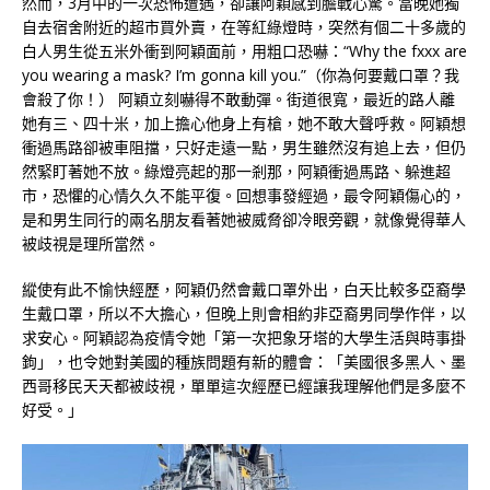
然而，3月中的一次恐怖遭遇，卻讓阿穎感到膽戰心驚。當晚她獨
自去宿舍附近的超市買外賣，在等紅綠燈時，突然有個二十多歲的
白人男生從五米外衝到阿穎面前，用粗口恐嚇：“Why the fxxx are
you wearing a mask? I’m gonna kill you.”（你為何要戴口罩？我
會殺了你！） 阿穎立刻嚇得不敢動彈。街道很寬，最近的路人離
她有三、四十米，加上擔心他身上有槍，她不敢大聲呼救。阿穎想
衝過馬路卻被車阻擋，只好走遠一點，男生雖然沒有追上去，但仍
然緊盯著她不放。綠燈亮起的那一剎那，阿穎衝過馬路、躲進超
市，恐懼的心情久久不能平復。回想事發經過，最令阿穎傷心的，
是和男生同行的兩名朋友看著她被威脅卻冷眼旁觀，就像覺得華人
被歧視是理所當然。
縱使有此不愉快經歷，阿穎仍然會戴口罩外出，白天比較多亞裔學
生戴口罩，所以不大擔心，但晚上則會相約非亞裔男同學作伴，以
求安心。阿穎認為疫情令她「第一次把象牙塔的大學生活與時事掛
鉤」，也令她對美國的種族問題有新的體會：「美國很多黑人、墨
西哥移民天天都被歧視，單單這次經歷已經讓我理解他們是多麼不
好受。」