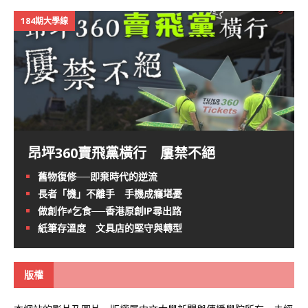
184期大學線
昂坪360賣飛黨橫行 屢禁不絕
舊物復修──即棄時代的逆流
長者「機」不離手 手機成癮堪憂
做創作≠乞食──香港原創IP尋出路
紙筆存溫度 文具店的堅守與轉型
版權