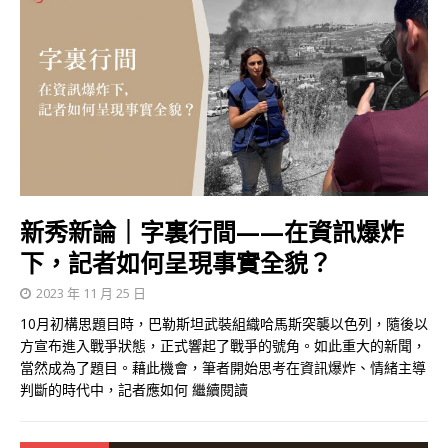
新秀新論｜字裏行間——在資訊爆炸
下，記者如何呈現事實全貌？
2023 年 11 月 25 日
10月初構思題目時，巴勒斯坦武裝組織哈馬斯突襲以色列，隨後以
方宣布進入戰爭狀態，正式響起了戰爭的號角。如此重大的新聞，
當然成為了題目。藉此機會，筆者開始思考在資訊爆炸、情緒主導
判斷的時代中，記者應如何
繼續閱讀