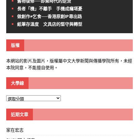
舊物復修──即棄時代的逆流
長者「機」不離手 手機成癮堪憂
做創作≠乞食──香港原創IP尋出路
紙筆存溫度 文具店的堅守與轉型
版權
本網站的影片及圖片，版權屬中文大學新聞與傳播學院所有，未經
本院同意，不能擅自使用。
大學線
大
學
線
近期文章
家在宏志