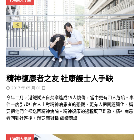
130期大學線
精神復康者之友 社康護士人手缺
2017 年 05 月 01 日
今年二月，港鐵縱火自焚案造成19人燒傷，當中更有四人危殆。事
件一度引起社會人士對精神病患者的恐慌，更有人把問題簡化，稱
要把他們全都送回精神病院。精神復康的過程既已難熬，精神病患
者回到社區後，還要面對種
繼續閱讀
130期大學線