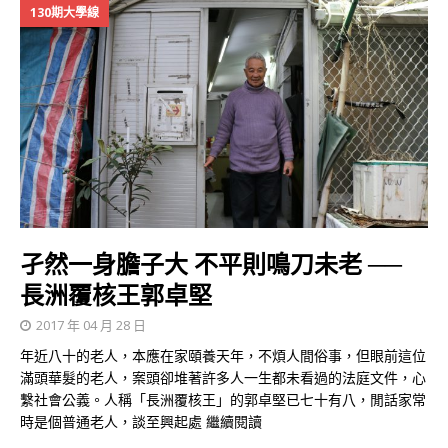
130期大學線
孑然一身膽子大 不平則鳴刀未老 ──
長洲覆核王郭卓堅
2017 年 04 月 28 日
年近八十的老人，本應在家頤養天年，不煩人間俗事，但眼前這位
滿頭華髮的老人，案頭卻堆著許多人一生都未看過的法庭文件，心
繫社會公義。人稱「長洲覆核王」的郭卓堅已七十有八，閒話家常
時是個普通老人，談至興起處
繼續閱讀