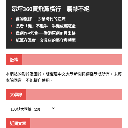
昂坪360賣飛黨橫行 屢禁不絕
舊物復修──即棄時代的逆流
長者「機」不離手 手機成癮堪憂
做創作≠乞食──香港原創IP尋出路
紙筆存溫度 文具店的堅守與轉型
版權
本網站的影片及圖片，版權屬中文大學新聞與傳播學院所有，未經
本院同意，不能擅自使用。
大學線
大
學
線
近期文章