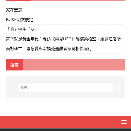
家在宏志
BUSK明文規定
「毛」中生「友」
當下就是黃金年代：專訪《再見UFO》導演梁栢堅、編劇江皓昕
面對死亡 毋忘愛與宏福苑遇難者家屬相伴同行
搜尋