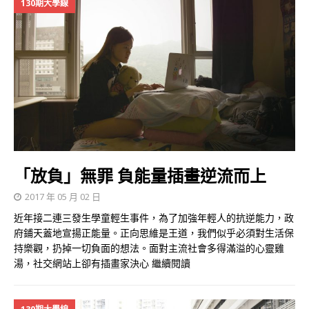
130期大學線
「放負」無罪 負能量插畫逆流而上
2017 年 05 月 02 日
近年接二連三發生學童輕生事件，為了加強年輕人的抗逆能力，政
府鋪天蓋地宣揚正能量。正向思維是王道，我們似乎必須對生活保
持樂觀，扔掉一切負面的想法。面對主流社會多得滿溢的心靈雞
湯，社交網站上卻有插畫家決心
繼續閱讀