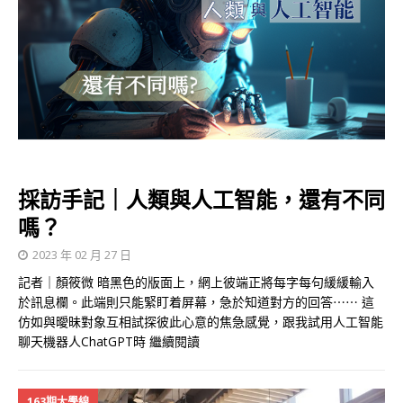
採訪手記｜人類與人工智能，還有不同
嗎？
2023 年 02 月 27 日
記者｜顏筱微 暗黑色的版面上，網上彼端正將每字每句緩緩輸入
於訊息欄。此端則只能緊盯着屏幕，急於知道對方的回答⋯⋯ 這
仿如與曖昧對象互相試探彼此心意的焦急感覺，跟我試用人工智能
聊天機器人ChatGPT時
繼續閱讀
163期大學線