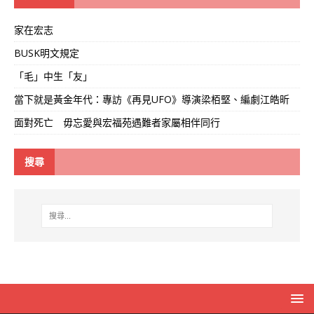
家在宏志
BUSK明文規定
「毛」中生「友」
當下就是黃金年代：專訪《再見UFO》導演梁栢堅、編劇江皓昕
面對死亡 毋忘愛與宏福苑遇難者家屬相伴同行
搜尋