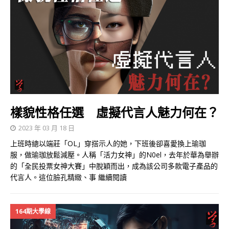
樣貌性格任選 虛擬代言人魅力何在？
2023 年 03 月 18 日
上班時總以端莊「OL」穿搭示人的她，下班後卻喜愛換上瑜珈
服，做瑜珈放鬆減壓。人稱「活力女神」的N0el，去年於華為舉辦
的「全民投票女神大賽」中脫穎而出，成為該公司多款電子產品的
代言人。這位臉孔精緻、事
繼續閱讀
164期大學線