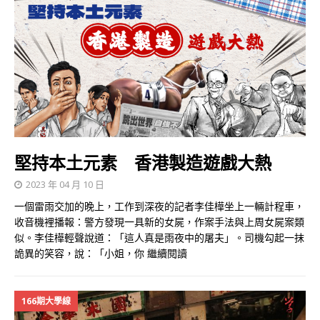
堅持本土元素 香港製造遊戲大熱
2023 年 04 月 10 日
一個雷雨交加的晚上，工作到深夜的記者李佳樺坐上一輛計程車，
收音機裡播報：警方發現一具新的女屍，作案手法與上周女屍案類
似。李佳樺輕聲說道：「這人真是雨夜中的屠夫」。司機勾起一抹
詭異的笑容，說：「小姐，你
繼續閱讀
166期大學線