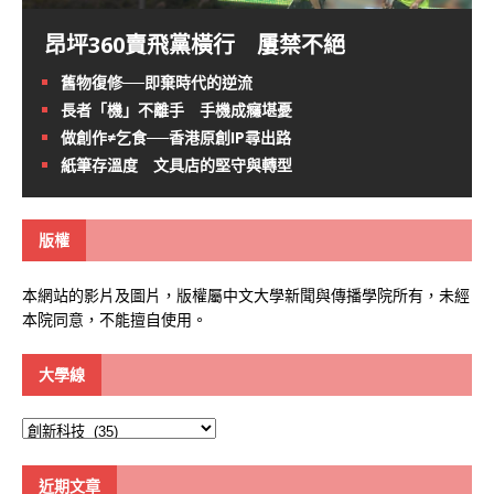
昂坪360賣飛黨橫行 屢禁不絕
舊物復修──即棄時代的逆流
長者「機」不離手 手機成癮堪憂
做創作≠乞食──香港原創IP尋出路
紙筆存溫度 文具店的堅守與轉型
版權
本網站的影片及圖片，版權屬中文大學新聞與傳播學院所有，未經
本院同意，不能擅自使用。
大學線
大
學
線
近期文章