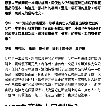
願意以天價購買一堆網絡編碼，即使他人依然能隨時在網絡下載藝
術品的副本。無論是一張相片的檔案，還是一幅石頭的畫像，都可
用數千萬美元的價格成交。
今年， NFT潮流亦席捲香港，歌手陳奐仁以高價賣出原創歌曲的
NFT，本地各行各業的創作者都紛紛推出NFT，外國也有多個NFT
的成交金額屢創新高。這種看來毫無「著數」的交易，為何有價有
市？
記者
｜
周杏琳 編輯
｜
鄒仲婷 攝影
｜
鄒仲婷 周杏琳
NFT是一串編碼，利用區塊鏈的加密技術，NFT一旦被鑄造在區塊
鏈上，資料便不可更改，創作者、擁有者、交易往來等資料完全公
開，任何人都可以查閱。這個特性彌補了虛擬藝術品的缺陷——即
使某一個虛擬藝術品，例如影片、插畫等在互聯網上到處流傳，大
眾依然能夠透過NFT，知道誰才是真正的擁有者。當有知音人欣賞
一件已鑄造NFT的虛擬藝術品時，可以透過加密貨幣交易，「名正
言順」地擁有這個藝術品，成為登記在區塊鏈上的唯一擁有人。每
一個NFT的價值獨一無二，無法互相替代，也無法被複製。