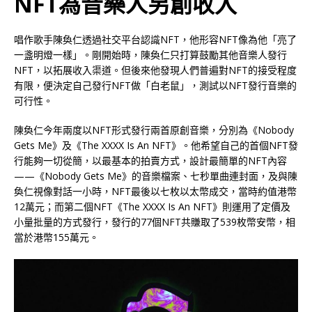
NFT為音樂人另創收入
唱作歌手陳奐仁透過社交平台認識NFT，他形容NFT像為他「亮了
一盞明燈一樣」。剛開始時，陳奐仁只打算鼓勵其他音樂人發行
NFT，以拓展收入渠道。但後來他發現人們普遍對NFT的接受程度
有限，便決定自己發行NFT做「白老鼠」，測試以NFT發行音樂的
可行性。
陳奐仁今年兩度以NFT形式發行兩首原創音樂，分別為《Nobody
Gets Me》及《The XXXX Is An NFT》。他希望自己的首個NFT發
行能夠一切從簡，以最基本的拍賣方式，設計最簡單的NFT內容
——《Nobody Gets Me》的音樂檔案、七秒單曲連封面，及與陳
奐仁視像對話一小時，NFT最後以七枚以太幣成交，當時約值港幣
12萬元；而第二個NFT《The XXXX Is An NFT》則運用了定價及
小量批量的方式發行，發行的77個NFT共賺取了539枚幣安幣，相
當於港幣155萬元。