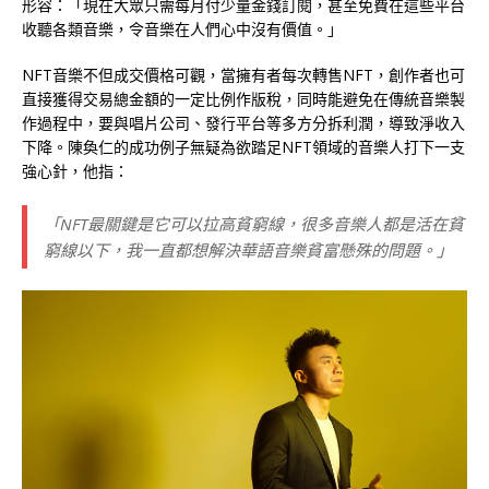
形容：「現在大眾只需每月付少量金錢訂閱，甚至免費在這些平台
收聽各類音樂，令音樂在人們心中沒有價值。」
NFT音樂不但成交價格可觀，當擁有者每次轉售NFT，創作者也可
直接獲得交易總金額的一定比例作版稅，同時能避免在傳統音樂製
作過程中，要與唱片公司、發行平台等多方分拆利潤，導致淨收入
下降。陳奐仁的成功例子無疑為欲踏足NFT領域的音樂人打下一支
強心針，他指：
「NFT最關鍵是它可以拉高貧窮線，很多音樂人都是活在貧
窮線以下，我一直都想解決華語音樂貧富懸殊的問題。」