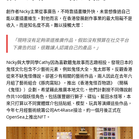
創作者Nicky主業從事廣告，不時靠插畫賺外快，未曾想像過自己
能以畫插畫維生。對他而言，在香港發展創作事業的最大阻礙不是
收入，而是知名度不高，難以接觸大眾：
「現時沒有足夠渠道推廣作品，假如沒有預算在社交平台
下廣告的話，很難讓人認識自己的產品。」
Nicky與大學同學Cathy因為喜歡聽鬼故事而志趣相投，發現日本的
鬼怪文化包含不少藝術元素，例如鬼怪大全、鬼太郎等。反觀香港
從來不缺鬼怪傳說，卻甚少有相關的藝術作品，兩人因此在去年六
月組了藝術組合《豚肉窩貼》，推出《香港鬼怪百物語》（簡稱
《鬼怪》）企劃，希望藉此推廣本地文化。他們計劃按不同傳說創
作共100個妖怪角色，包括匯豐銀行獅子、碟仙、藍田水怪等，本
來只打算以不同實體媒介包括貼紙、模型、玩具等演繹這些作品，
今年七月經藝術統籌公司Art4Raise接洽，約一個月後正式在
OpenSea上推出NFT。