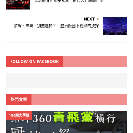
電影檢查加國安元素 創作人紅線前止步
NEXT
發聲、噤聲、別無選擇？ 整治飯圈下粉絲的抉擇
FOLLOW ON FACEBOOK
熱門文章
184期大學線