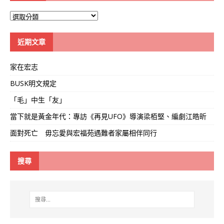
大
學
線
近期文章
家在宏志
BUSK明文規定
「毛」中生「友」
當下就是黃金年代：專訪《再見UFO》導演梁栢堅、編劇江皓昕
面對死亡 毋忘愛與宏福苑遇難者家屬相伴同行
搜尋