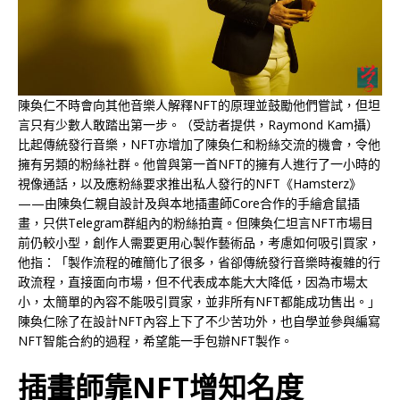
陳奐仁不時會向其他音樂人解釋NFT的原理並鼓勵他們嘗試，但坦
言只有少數人敢踏出第一步。（受訪者提供，Raymond Kam攝）
比起傳統發行音樂，NFT亦增加了陳奐仁和粉絲交流的機會，令他
擁有另類的粉絲社群。他曾與第一首NFT的擁有人進行了一小時的
視像通話，以及應粉絲要求推出私人發行的NFT《Hamsterz》
——由陳奐仁親自設計及與本地插畫師Core合作的手繪倉鼠插
畫，只供Telegram群組內的粉絲拍賣。但陳奐仁坦言NFT市場目
前仍較小型，創作人需要更用心製作藝術品，考慮如何吸引買家，
他指：「製作流程的確簡化了很多，省卻傳統發行音樂時複雜的行
政流程，直接面向市場，但不代表成本能大大降低，因為市場太
小，太簡單的內容不能吸引買家，並非所有NFT都能成功售出。」
陳奐仁除了在設計NFT內容上下了不少苦功外，也自學並參與編寫
NFT智能合約的過程，希望能一手包辦NFT製作。
插畫師靠NFT增知名度