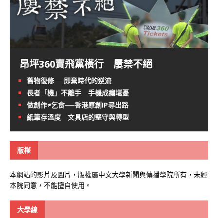
昂坪360賣飛黨橫行 屢禁不絕
舊物復修──即棄時代的逆流
長者「機」不離手 手機成癮堪憂
做創作≠乞食──香港原創IP尋出路
紙筆存溫度 文具店的堅守與轉型
版權
本網站的影片及圖片，版權屬中文大學新聞與傳播學院所有，未經
本院同意，不能擅自使用。
大學線