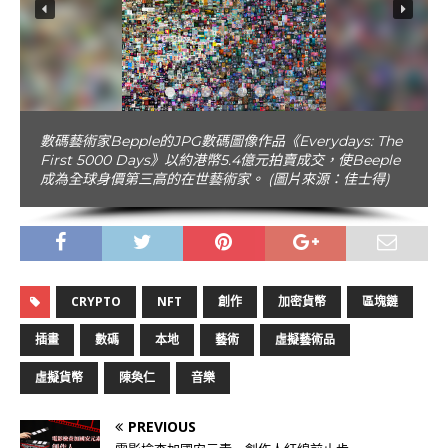
數碼藝術家Bepple的JPG數碼圖像作品《Everydays: The
First 5000 Days》以約港幣5.4億元拍賣成交，使Beeple
成為全球身價第三高的在世藝術家。 (圖片來源：佳士得)
CRYPTO
NFT
創作
加密貨幣
區塊鏈
插畫
數碼
本地
藝術
虛擬藝術品
虛擬貨幣
陳奐仁
音樂
PREVIOUS