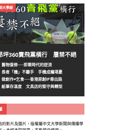
4期大學線
昂坪360賣飛黨橫行 屢禁不絕
舊物復修──即棄時代的逆流
長者「機」不離手 手機成癮堪憂
做創作≠乞食──香港原創IP尋出路
紙筆存溫度 文具店的堅守與轉型
權
站的影片及圖片，版權屬中文大學新聞與傳播學
有，未經本院同意，不能擅自使用。