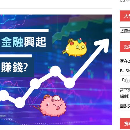
大
大
學
線
近
家在
BUS
「毛
當下
編劇
面對
搜