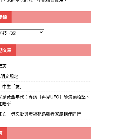
學線
期文章
宏志
K明文規定
」中生「友」
就是黃金年代：專訪《再見UFO》導演梁栢堅、
江皓昕
死亡 毋忘愛與宏福苑遇難者家屬相伴同行
尋