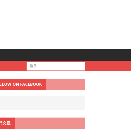
LLOW ON FACEBOOK
門文章