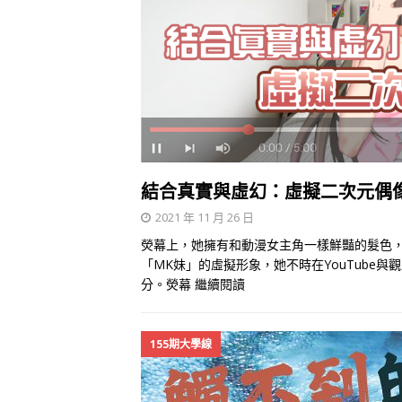
結合真實與虛幻：虛擬二次元偶像V
2021 年 11 月 26 日
熒幕上，她擁有和動漫女主角一樣鮮豔的髮色
「MK妹」的虛擬形象，她不時在YouTube
分。熒幕
繼續閱讀
155期大學線