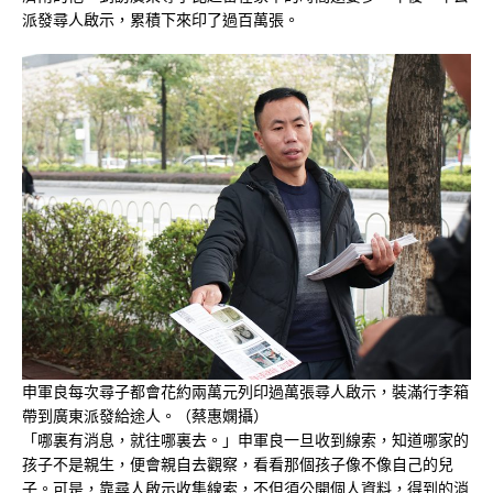
派發尋人啟示，累積下來印了過百萬張。
申軍良每次尋子都會花約兩萬元列印過萬張尋人啟示，裝滿行李箱
帶到廣東派發給途人。（蔡惠嫻攝）
「哪裏有消息，就往哪裏去。」申軍良一旦收到線索，知道哪家的
孩子不是親生，便會親自去觀察，看看那個孩子像不像自己的兒
子。可是，靠尋人啟示收集線索，不但須公開個人資料，得到的消