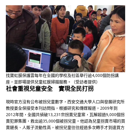
找寶虹膜保護雲每年在全國的學校及社區舉行逾4,000個防拐講
座，並即場提供兒童虹膜掃描服務。（受訪者提供）
社會重視兒童安全 實現全民打拐
現時官方沒有公布被拐兒童數字，西安交通大學人口與發展研究所
教授姜全保接受本刊訪問指，根據研究和傳媒報道，2009年到
2012年間，全國共偵破13,231宗拐賣兒童案，瓦解超過9,000個拐
賣犯罪集團，救出逾35,000個被拐兒童。他認為兒童拐賣市場的買
賣鏈長、人販子流動性高，被拐兒童往往經過多次轉手才到達買方