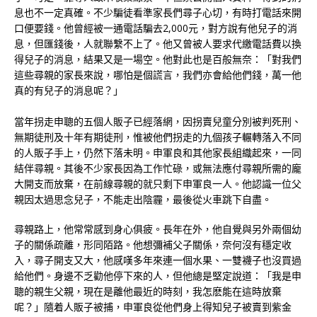
息也不一定真確。不少騙徒看準家長們尋子心切，有時打電話來開
口便要錢。他曾經被一通電話騙去2,000元，對方說有他兒子的消
息，但匯錢後，人就聯繫不上了。他又曾被人要求代繳電話費以換
得兒子的消息，結果又是一場空。他對此也是百般無奈：「對我們
這些尋親的家長來說，哪怕是個謊言，我們亦會給他們錢，萬一他
真的有兒子的消息呢？」
當年拐走申聰的五個人販子已經落網，因拐賣兒童分別被判死刑、
無期徒刑及十年有期徒刑，惟被他們拐走的九個孩子輾轉落入不同
的人販子手上，仍然下落未明。申軍良和其他家長組織起來，一同
結伴尋親。其後不少家長因為工作忙碌，或無法應付尋親所需的龐
大開支而放棄，在前線尋親的就只剩下申軍良一人。他認識一位父
親因太過思念兒子，不能走出陰霾，最後從火車跳下自盡。
尋親路上，他常常感到身心俱疲。長年在外，他自覺與另外兩個幼
子的關係疏離，形同陌路。他想彌補父子關係，奈何沒有穩定收
入，尋子開支又大，他感嘆多年來連一個水果、一雙襪子也沒買過
給他們。身邊不乏勸他停下來的人，但他總是堅定說道：「我是申
聰的親生父親，現在是離他最近的時刻，我怎麽能在這時放棄
呢？」隨着人販子被捕，申軍良從他們身上得知兒子被賣到紫金