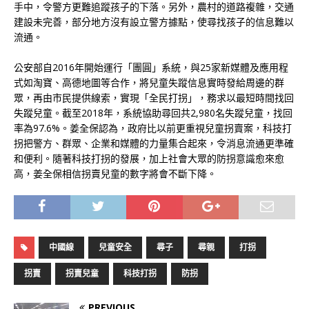
手中，令警方更難追蹤孩子的下落。另外，農村的道路複雜，交通
建設未完善，部分地方沒有設立警方據點，使尋找孩子的信息難以
流通。
公安部自2016年開始運行「團圓」系統，與25家新媒體及應用程
式如淘寶、高德地圖等合作，將兒童失蹤信息實時發給周邊的群
眾，再由市民提供線索，實現「全民打拐」，務求以最短時間找回
失蹤兒童。截至2018年，系統協助尋回共2,980名失蹤兒童，找回
率為97.6%。姜全保認為，政府比以前更重視兒童拐賣案，科技打
拐把警方、群眾、企業和媒體的力量集合起來，令消息流通更準確
和便利。隨著科技打拐的發展，加上社會大眾的防拐意識愈來愈
高，姜全保相信拐賣兒童的數字將會不斷下降。
中國線
兒童安全
尋子
尋親
打拐
拐賣
拐賣兒童
科技打拐
防拐
PREVIOUS