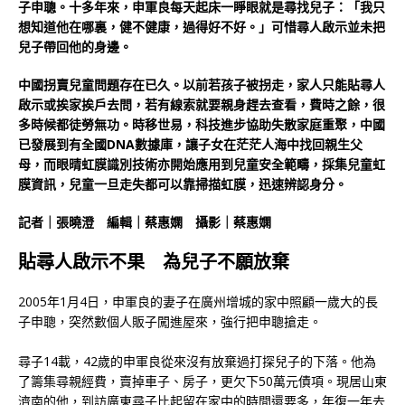
子申聰。十多年來，申軍良每天起床一睜眼就是尋找兒子：「我只
想知道他在哪裏，健不健康，過得好不好。」可惜尋人啟示並未把
兒子帶回他的身邊。
中國拐賣兒童問題存在已久。以前若孩子被拐走，家人只能貼尋人
啟示或挨家挨戶去問，若有線索就要親身趕去查看，費時之餘，很
多時候都徒勞無功。時移世易，科技進步協助失散家庭重聚，中國
已發展到有全國DNA數據庫，讓子女在茫茫人海中找回親生父
母，而眼晴虹膜識別技術亦開始應用到兒童安全範疇，採集兒童虹
膜資訊，兒童一旦走失都可以靠掃描虹膜，迅速辨認身分。
記者｜張曉澄 編輯｜蔡惠嫻 攝影｜蔡惠嫻
貼尋人啟示不果 為兒子不願放棄
2005年1月4日，申軍良的妻子在廣州增城的家中照顧一歲大的長
子申聰，突然數個人販子闖進屋來，強行把申聰搶走。
尋子14載，42歲的申軍良從來沒有放棄過打探兒子的下落。他為
了籌集尋親經費，賣掉車子、房子，更欠下50萬元債項。現居山東
濟南的他，到訪廣東尋子比起留在家中的時間還要多，年復一年去