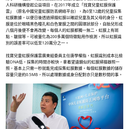
人科研機構發起公益項目，在2017年成立「找寶兒童虹膜保護
雲」（原名中國兒童虹膜防丟網絡平台），為0至12歲的兒童採集
虹膜數據，以便日後透過掃描虹膜以確認兒童及其父母的身分。虹
膜是位於眼睛黑色瞳孔和白色鞏膜之間的圓環狀部分，自胎兒形成
八個月後便不會再改變。每個人的虹膜都獨一無二，虹膜上有斑
點、皺摺等，可被量化為200多萬個特徵點用作檢測，所以虹膜識
別的誤差率可以低至120萬分之一。
找寶兒童虹膜保護雲廣東組委員主任唐學權指，虹膜識別成本比檢
驗DNA低，採集的時間亦較快，拿着望遠鏡似的虹膜掃描器照一
照，基本上只需一秒就能完成採集虹膜數據。每個虹膜數據的儲存
容量只是約0.5MB，所以處理數據或身分配對亦只是數秒間的事。