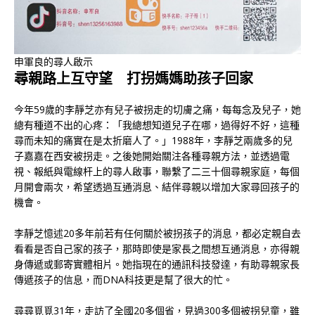
申軍良的尋人啟示
尋親路上互守望 打拐媽媽助孩子回家
今年59歲的李靜芝亦有兒子被拐走的切膚之痛，每每念及兒子，她
總有種道不出的心疼：「我總想知道兒子在哪，過得好不好，這種
尋而未知的痛實在是太折磨人了。」1988年，李靜芝兩歲多的兒
子嘉嘉在西安被拐走。之後她開始關注各種尋親方法，並透過電
視、報紙與電線杆上的尋人啟事，聯繫了二三十個尋親家庭，每個
月開會兩次，希望透過互通消息、結伴尋親以增加大家尋回孩子的
機會。
李靜芝憶述20多年前若有任何關於被拐孩子的消息，都必定親自去
看看是否自己家的孩子，那時即使是家長之間想互通消息，亦得親
身傳遞或郵寄實體相片。她指現在的通訊科技發達，有助尋親家長
傳遞孩子的信息，而DNA科技更是幫了很大的忙。
尋尋覓覓31年，走訪了全國20多個省，見過300多個被拐兒童，雖