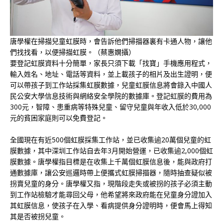
唐學權在掃描兒童虹膜時，會告訴他們掃描器裏有卡通人物，讓他
們找找看，以便掃描虹膜。（蔡惠嫻攝）
要登記虹膜資料十分簡單，家長只須下載「找寶」手機應用程式，
輸入姓名、地址、電話等資料，並上載孩子的相片及出生證明，便
可以帶孩子到工作站採集虹膜數據，兒童虹膜信息將會錄入中國人
民公安大學信息技術與網絡安全學院的數據庫。登記虹膜的費用為
300元，智障、患重病等特殊兒童、留守兒童與年收入低於30,000
元的貧困家庭則可以免費登記。
全國現在有近500個虹膜採集工作站，並已收集逾20萬個兒童的虹
膜數據，其中深圳工作站自去年3月開始營運，已收集逾2,000個虹
膜數據。唐學權指目標是在收集上千萬個虹膜信息後，能與政府打
通數據庫，讓公安巡邏時帶上便攜式虹膜掃描器，隨時抽查疑似被
拐賣兒童的身分。唐學權又指，現階段走失或被拐的孩子必須主動
到工作站檢驗才能尋回父母，他希望將來政府能在兒童身分證加入
其虹膜信息，使孩子在入學、看病提供身分證明時，便會馬上得知
其是否被拐兒童。