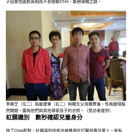
子因害怕面對真相而不去檢驗DNA，斷絕尋親之路。
李靜芝（左二）指崔建東（右二）與親生父母團聚後，性格變得豁
然開朗。圖為他們與其他尋家孩子的合照。（受訪者提供）
虹膜識別 數秒確認兒童身分
除了DNA配對，虹膜識別技術亦被應用在打擊拐賣兒童上。有私