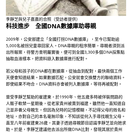
李靜芝與兒子嘉嘉的合照（受訪者提供）
科技進步 全國DNA數據庫助尋親
2009年，公安部建立「全國打拐DNA數據庫」，至今已幫助逾
5,000名被拐兒童尋回家人。DNA尋親的程序簡單，尋親者須到派
出所報案，待警方查明屬實後，便可到全國3,300多個DNA採集點
抽取血液樣本，把資料錄入數據庫進行配對。
若父母和孩子的DNA都在數據庫，從抽血到配對，最快兩個工作
天便會知道結果。如果數據匹配，公安就會交換雙方的聯絡資料。
即使結果不吻合，DNA資料亦會被列入數據庫，等待再被配對。
曾受李靜芝幫助的崔建東，於1990年、他五歲多時被佯裝問路的
人販子軟禁一星期後，從老家貴州被賣到福建。雖然他一直知道自
己並非養父母親生，但因為兒時的記憶模糊，不記得父母的姓名和
地址，亦對自己的本名毫無印象，不知該從何入手尋找親生父母。
直至八年前崔建東26歲，其妻子透過尋親節目認識李靜芝並向她求
助。於是，李靜芝建議他去派出所做DNA比對，發現其居於貴州