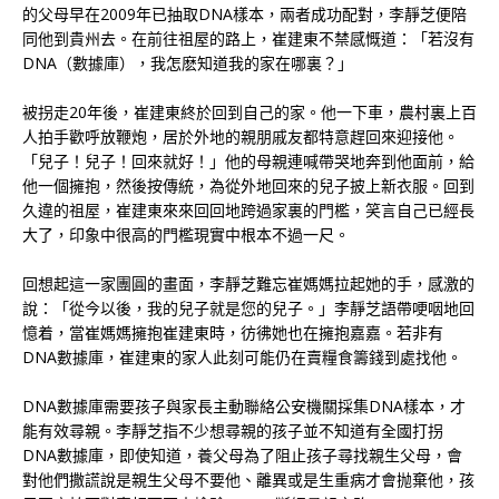
的父母早在2009年已抽取DNA樣本，兩者成功配對，李靜芝便陪
同他到貴州去。在前往祖屋的路上，崔建東不禁感慨道：「若沒有
DNA（數據庫），我怎麽知道我的家在哪裏？」
被拐走20年後，崔建東終於回到自己的家。他一下車，農村裏上百
人拍手歡呼放鞭炮，居於外地的親朋戚友都特意趕回來迎接他。
「兒子！兒子！回來就好！」他的母親連喊帶哭地奔到他面前，給
他一個擁抱，然後按傳統，為從外地回來的兒子披上新衣服。回到
久違的祖屋，崔建東來來回回地跨過家裏的門檻，笑言自己已經長
大了，印象中很高的門檻現實中根本不過一尺。
回想起這一家團圓的畫面，李靜芝難忘崔媽媽拉起她的手，感激的
說：「從今以後，我的兒子就是您的兒子。」李靜芝語帶哽咽地回
憶着，當崔媽媽擁抱崔建東時，彷彿她也在擁抱嘉嘉。若非有
DNA數據庫，崔建東的家人此刻可能仍在賣糧食籌錢到處找他。
DNA數據庫需要孩子與家長主動聯絡公安機關採集DNA樣本，才
能有效尋親。李靜芝指不少想尋親的孩子並不知道有全國打拐
DNA數據庫，即使知道，養父母為了阻止孩子尋找親生父母，會
對他們撒謊說是親生父母不要他、離異或是生重病才會抛棄他，孩