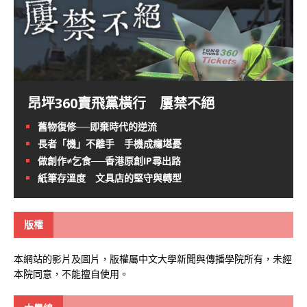
昂坪360賣飛黨橫行 屢禁不絕
舊物復修──即棄時代的逆流
長者「機」不離手 手機成癮堪憂
做創作≠乞食──香港原創IP尋出路
紙筆存溫度 文具店的堅守與轉型
版權
本網站的影片及圖片，版權屬中文大學新聞與傳播學院所有，未經
本院同意，不能擅自使用。