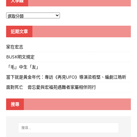
大學線
大
學
線
近期文章
家在宏志
BUSK明文規定
「毛」中生「友」
當下就是黃金年代：專訪《再見UFO》導演梁栢堅、編劇江皓昕
面對死亡 毋忘愛與宏福苑遇難者家屬相伴同行
搜尋