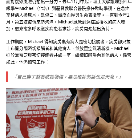
面對感染風險仍想出一分力。去年11月中起，理工大學護理系四年
級學生Michael（化名）到基督教聯合醫院擔任臨時學護，在急症
室替病人換尿片、洗傷口、量度血壓與生命表徵等。一直到今年2
月，第五波疫情來勢洶洶，Michael感覺到急症室接收的病人增
加，愈來愈多呼吸道疾病患者求診，病房開始超出負荷。
工作期間，Michael 得知病房裏有病人是密切接觸者，病房卻只拉
上布簾分隔密切接觸者和其他病人，並放置空氣清新機。Michael
迫於無奈要與密切接觸者共處一室，繼續照顧房內其他病人。儘管
如此，他仍如常工作：
「自己穿了整套防護裝備，要是確診的話也是天意。」