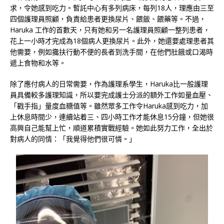
求，令她感到吃力。暫託中心有多列病床，每列18人，理應由三至
四個護理員照顧，負責給患者更換尿片、餵飯、餵藥等。不過，
Haruka 工作的首數天，只有她和另一名護理員照顧一整列患者，
花上一小時才完成為18個病人更換尿片。此外，她還要處理患者其
他需要，例如攙扶行動不便的長者到洗手間，在他們肚餓或口渴時
遞上食物和水等。
除了應付病人的日常需要，作為護理系學生，Haruka比一般護理
員具備較多護理知識，所以要完成護士分派的額外工作如量血壓、
「戳手指」量度血糖值等。雖然眾多工作令Haruka感到吃力，加
上休息時間少，連續站着三、四小時工作才能休息15分鐘，但她很
高興自己能幫上忙，順道累積實戰經驗。她如此努力工作，全出於
對病人的同情：「我覺得他們很可憐。」