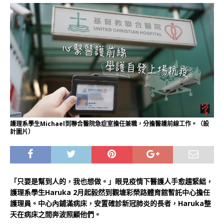
護理系學生Michael到聯合醫院急症室擔任兼職，分擔醫護前線工作。（設
計圖片）
「只要是幫到人的，我也想做。」眼見疫情下醫護人手愈趨緊絀，
護理系學生Haruka 2月起毅然到觀塘彩榮路體育館暫託中心擔任
護理員。中心內鋪滿病床，安置確診新冠肺炎的長者，Haruka整
天在病床之間奔波照顧他們。