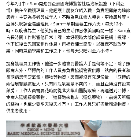
今年2月中，Sam開始到亞洲國際博覽館社區治療設施（下稱亞
博）擔任全職護理員。他經護士朋友介紹入職，負責照顧館內確診
患者，主要為長者與成年人，不時為臥床病人轉身、更換尿片等。
亞博只聘請全職護理員，Sam一星期需要工作六天，每天12小
時，以晚班為主，他笑指自己的生活作息像美國時間一樣。Sam直
言長時間工作影響他日常上課，幸好現時大部份課堂是網上授課，
他下班後會先回家稍作休息，再補看課堂錄影，以確保不耽誤學
業。同時兼顧學業和工作之下，他每天只睡四至六小時。
投身護理員工作後，他進一步體會到醫護人手是何等不足。除了照
顧病人外，亞博內的工作人員亦負責協調物資供應。館內的長者和
長期病患需要氧氣、藥物等物資，裏面卻沒有充足份量：「亞博的
兩個展覽廳這麼大，只有四瓶氧氣是不夠的。」而且亞博沒有設置
藥房，工作人員需要花時間從北大嶼山醫院取藥，再運送到亞博，
令病人延遲接收藥物：「這樣跑來跑去（運送藥物），前幾天所需
的藥物，也至少要明天後天才有。」工作人員只好盡量增添物資，
供患者使用。