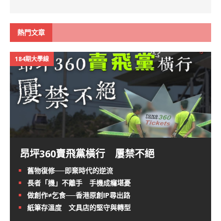
熱門文章
184期大學線
昂坪360賣飛黨橫行 屢禁不絕
舊物復修──即棄時代的逆流
長者「機」不離手 手機成癮堪憂
做創作≠乞食──香港原創IP尋出路
紙筆存溫度 文具店的堅守與轉型