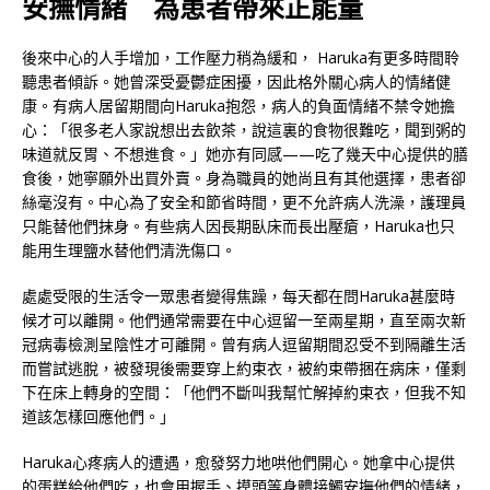
安撫情緒 為患者帶來正能量
後來中心的人手增加，工作壓力稍為緩和， Haruka有更多時間聆
聽患者傾訴。她曾深受憂鬱症困擾，因此格外關心病人的情緒健
康。有病人居留期間向Haruka抱怨，病人的負面情緒不禁令她擔
心：「很多老人家說想出去飲茶，說這裏的食物很難吃，聞到粥的
味道就反胃、不想進食。」她亦有同感——吃了幾天中心提供的膳
食後，她寧願外出買外賣。身為職員的她尚且有其他選擇，患者卻
絲毫沒有。中心為了安全和節省時間，更不允許病人洗澡，護理員
只能替他們抹身。有些病人因長期臥床而長出壓瘡，Haruka也只
能用生理鹽水替他們清洗傷口。
處處受限的生活令一眾患者變得焦躁，每天都在問Haruka甚麼時
候才可以離開。他們通常需要在中心逗留一至兩星期，直至兩次新
冠病毒檢測呈陰性才可離開。曾有病人逗留期間忍受不到隔離生活
而嘗試逃脫，被發現後需要穿上約束衣，被約束帶捆在病床，僅剩
下在床上轉身的空間：「他們不斷叫我幫忙解掉約束衣，但我不知
道該怎樣回應他們。」
Haruka心疼病人的遭遇，愈發努力地哄他們開心。她拿中心提供
的蛋糕給他們吃，也會用握手、摸頭等身體接觸安撫他們的情緒，