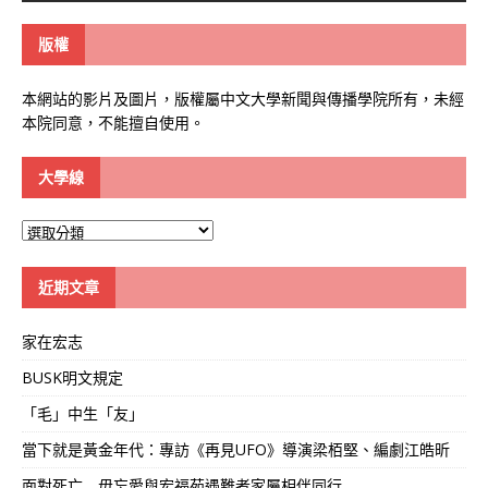
版權
本網站的影片及圖片，版權屬中文大學新聞與傳播學院所有，未經
本院同意，不能擅自使用。
大學線
大
學
線
近期文章
家在宏志
BUSK明文規定
「毛」中生「友」
當下就是黃金年代：專訪《再見UFO》導演梁栢堅、編劇江皓昕
面對死亡 毋忘愛與宏福苑遇難者家屬相伴同行