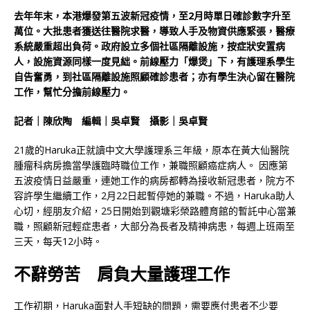
去年年末，本港爆發第五波新冠疫情，至2月時單日確診數字升至
萬位。大批患者獲送往醫院求醫，導致人手及物資供應緊張，醫療
系統嚴重超出負荷。政府設立多個社區隔離設施，按症狀安置病
人，設施資源同樣一度見絀。前線壓力「爆煲」下，有護理系學生
自告奮勇，到社區隔離設施照顧確診患者；亦有學生決心留在醫院
工作，幫忙分擔前線壓力。
記者｜陳欣陶 編輯｜吳卓賢 攝影｜吳卓賢
21歲的Haruka正就讀中文大學護理系三年級，原本在黃大仙醫院
腫瘤科病房擔當學護臨時職位工作，兼職照顧癌症病人。 因應第
五波疫情日益嚴重，連她工作的病房都轉為接收新冠患者，院方不
容許學生繼續工作，2月22日起暫停她的兼職。不過，Haruka助人
心切，經朋友介紹，25日開始到觀塘彩榮路體育館的暫託中心當兼
職，照顧新冠輕症患者，大部分為長者及精神病患，每週上班兩至
三天，每天12小時。
不辭勞苦 肩負大量護理工作
工作初期，Haruka面對人手短缺的問題，需要應付患者不少要