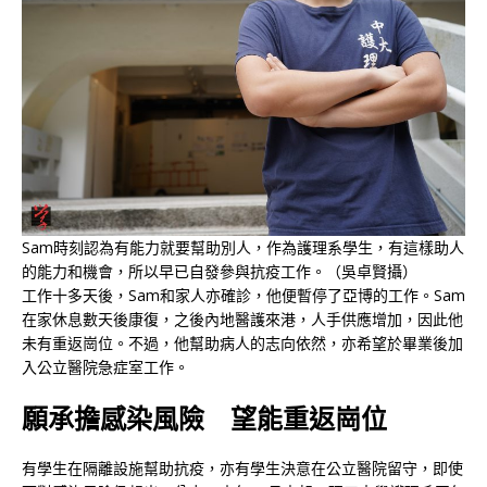
Sam時刻認為有能力就要幫助別人，作為護理系學生，有這樣助人
的能力和機會，所以早已自發參與抗疫工作。（吳卓賢攝）
工作十多天後，Sam和家人亦確診，他便暫停了亞博的工作。Sam
在家休息數天後康復，之後內地醫護來港，人手供應增加，因此他
未有重返崗位。不過，他幫助病人的志向依然，亦希望於畢業後加
入公立醫院急症室工作。
願承擔感染風險 望能重返崗位
有學生在隔離設施幫助抗疫，亦有學生決意在公立醫院留守，即使