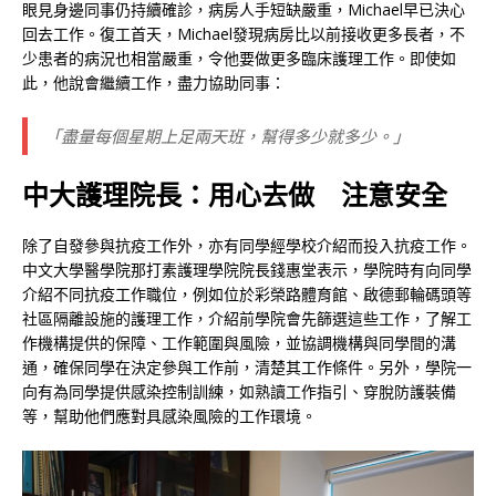
眼見身邊同事仍持續確診，病房人手短缺嚴重，Michael早已決心
回去工作。復工首天，Michael發現病房比以前接收更多長者，不
少患者的病況也相當嚴重，令他要做更多臨床護理工作。即使如
此，他說會繼續工作，盡力協助同事：
「盡量每個星期上足兩天班，幫得多少就多少。」
中大護理院長：用心去做 注意安全
除了自發參與抗疫工作外，亦有同學經學校介紹而投入抗疫工作。
中文大學醫學院那打素護理學院院長錢惠堂表示，學院時有向同學
介紹不同抗疫工作職位，例如位於彩榮路體育館、啟德郵輪碼頭等
社區隔離設施的護理工作，介紹前學院會先篩選這些工作，了解工
作機構提供的保障、工作範圍與風險，並協調機構與同學間的溝
通，確保同學在決定參與工作前，清楚其工作條件。另外，學院一
向有為同學提供感染控制訓練，如熟讀工作指引、穿脫防護裝備
等，幫助他們應對具感染風險的工作環境。