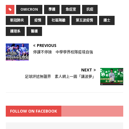
OMICRON
學護
急症室
抗疫
新冠肺炎
疫情
社區隔離
第五波疫情
護士
護理系
醫護
PREVIOUS
停課不停操 中學學界校隊疫境自強
NEXT
足球評述無疆界 素人網上一圓「講波夢」
FOLLOW ON FACEBOOK