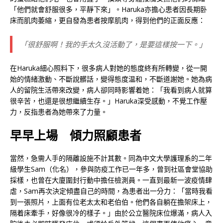
「他們就會舒服很多，平靜下來」。Haruka亦擔心患者因長期卧
床而肌肉萎縮，更自發為患者按摩肌肉，得到他們的正面反應：
「很舒服啊！我的手太久沒活動了，是要這樣按一下。」
在Haruka細心照料下，很多病人對她的態度終有所轉變，從一開
始的情緒激動、不斷說髒話，變得態度温和，不斷道謝她。她為病
人的留院生活帶來改變，病人卻同時影響着她：「我看到病人就算
很辛苦，也還是很想繼續生存。」Haruka深受感動，不覺工作壓
力，反指患者為她帶來了力量。
早早上場 傾力照顧患者
當然，急需人手的隔離設施不計其數。同為中文大學護理系的二年
級學生Sam（化名），參與防疫工作已一年多，曾到社區會堂協助
採樣，也曾在大廈圍封行動中擔任檢測員。一直到最新一波疫情肆
虐，Sam再次決定傾盡自己的時間，為患者出一分力：「當時我看
到一張照片，上面有位老太太和老伯伯。他們各自躺在擔架床上，
隔着床牽手，好像很冷的樣子。」由於公立醫院床位爆滿，病人入