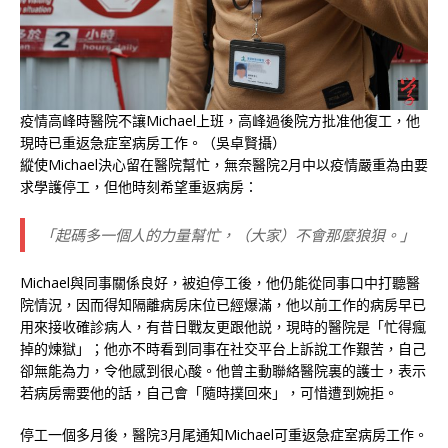
疫情高峰時醫院不讓Michael上班，高峰過後院方批准他復工，他
現時已重返急症室病房工作。（吳卓賢攝）
縱使Michael決心留在醫院幫忙，無奈醫院2月中以疫情嚴重為由要
求學護停工，但他時刻希望重返病房：
「起碼多一個人的力量幫忙，（大家）不會那麼狼狽。」
Michael與同事關係良好，被迫停工後，他仍能從同事口中打聽醫
院情況，因而得知隔離病房床位已經爆滿，他以前工作的病房早已
用來接收確診病人，有昔日戰友更跟他説，現時的醫院是「忙得瘋
掉的煉獄」；他亦不時看到同事在社交平台上訴說工作艱苦，自己
卻無能為力，令他感到很心酸。他曾主動聯絡醫院裏的護士，表示
若病房需要他的話，自己會「隨時撲回來」，可惜遭到婉拒。
停工一個多月後，醫院3月尾通知Michael可重返急症室病房工作。