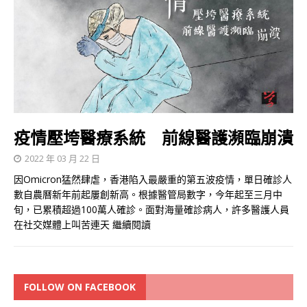
疫情壓垮醫療系統 前線醫護瀕臨崩潰
2022 年 03 月 22 日
因Omicron猛然肆虐，香港陷入最嚴重的第五波疫情，單日確診人
數自農曆新年前起屢創新高。根據醫管局數字，今年起至三月中
旬，已累積超過100萬人確診。面對海量確診病人，許多醫護人員
在社交媒體上叫苦連天
繼續閱讀
FOLLOW ON FACEBOOK