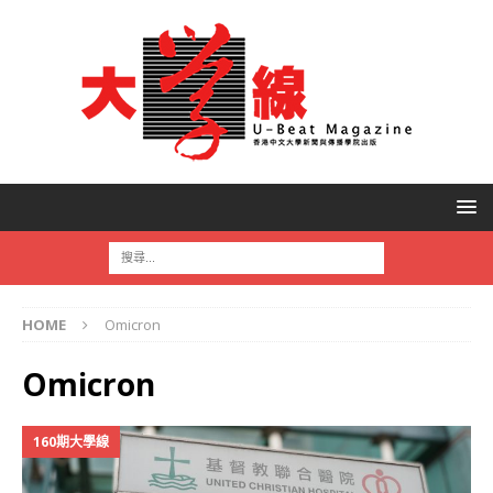
HOME
Omicron
Omicron
160期大學線