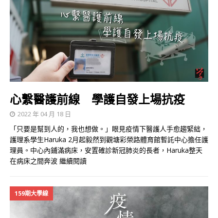
心繫醫護前線 學護自發上場抗疫
2022 年 04 月 18 日
「只要是幫到人的，我也想做。」眼見疫情下醫護人手愈趨緊絀，
護理系學生Haruka 2月起毅然到觀塘彩榮路體育館暫託中心擔任護
理員。中心內鋪滿病床，安置確診新冠肺炎的長者，Haruka整天
在病床之間奔波
繼續閱讀
159期大學線