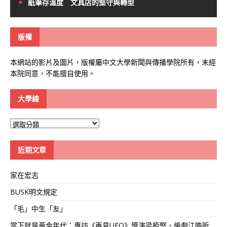
紙筆存溫度 文具店的堅守與轉型
版權
本網站的影片及圖片，版權屬中文大學新聞與傳播學院所有，未經
本院同意，不能擅自使用。
大學線
大
學
線
近期文章
家在宏志
BUSK明文規定
「毛」中生「友」
當下就是黃金年代：專訪《再見UFO》導演梁栢堅、編劇江皓昕