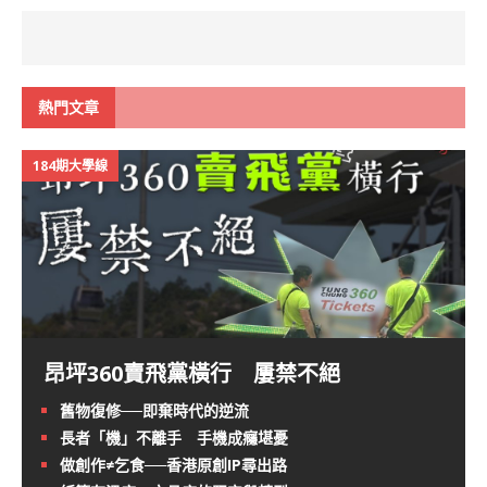
熱門文章
184期大學線
昂坪360賣飛黨橫行 屢禁不絕
舊物復修──即棄時代的逆流
長者「機」不離手 手機成癮堪憂
做創作≠乞食──香港原創IP尋出路