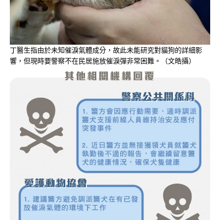
丁醫生指由於未知催淚氣體成分，故此未能研究對貓狗的詳細影
響，但現時要警察不在民居施放催淚彈非常困難。（文皓攝）