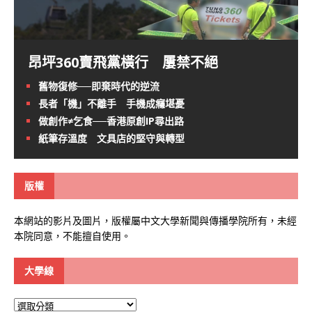
昂坪360賣飛黨橫行 屢禁不絕
舊物復修──即棄時代的逆流
長者「機」不離手 手機成癮堪憂
做創作≠乞食──香港原創IP尋出路
紙筆存溫度 文具店的堅守與轉型
版權
本網站的影片及圖片，版權屬中文大學新聞與傳播學院所有，未經
本院同意，不能擅自使用。
大學線
大