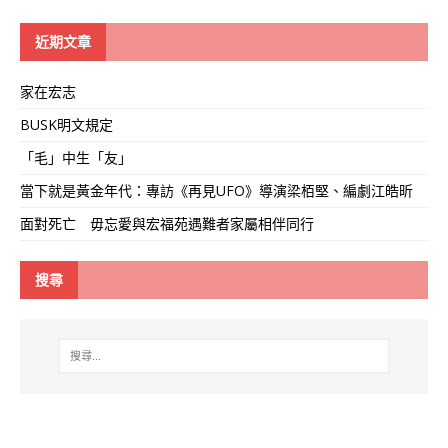
學
線
近期文章
家在宏志
BUSK明文規定
「毛」中生「友」
當下就是黃金年代：專訪《再見UFO》導演梁栢堅、編劇江皓昕
面對死亡 毋忘愛與宏福苑遇難者家屬相伴同行
搜尋