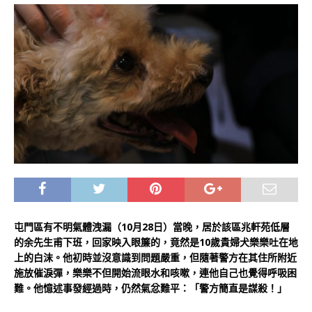
屯門區有不明氣體洩漏（10月28日）當晚，居於該區兆軒苑低層
的余先生甫下班，回家映入眼簾的，竟然是10歲貴婦犬樂樂吐在地
上的白沫。他初時並沒意識到問題嚴重，但隨著警方在其住所附近
施放催淚彈，樂樂不但開始流眼水和咳嗽，連他自己也覺得呼吸困
難。他憶述事發經過時，仍然氣忿難平：「警方簡直是謀殺！」