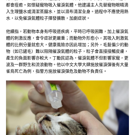
都會痊癒。如懷疑寵物吸入催淚氣體，他建議主人先替寵物眼睛滴
入生理鹽水或清潔蒸餾水，並以濕布清潔全身。過程中不應使用熱
水，以免催淚氣體粒子揮發擴散，加劇症狀。
他續指，若動物本身有呼吸道疾病，平時已呼吸困難，加上催淚氣
體的刺激反應，會令症狀更嚴重；而動物外形愈小，其吸入刺激氣
體的比例分量就愈大，健康風險亦因此增加；另外，毛髮偏少的動
物（如已鏟毛）難以阻隔催淚氣體的粒子，粒子會直接接觸皮膚，
產生的負面影響亦較大。丁勵民認為，催淚氣體不但影響家寵，更
波及一群野生和流浪動物。他以中文大學大肆施放催淚彈後有大量
雀鳥死亡為例，指警方施放催淚彈危及動物不負責任。