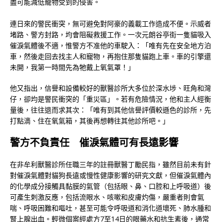
盡可能減低寵物受到的侵害。
連日來的警民衝突，無可避免對阿豪的義載工作造成不便。示威者
堵路、警方封路，均會阻礙救援工作。一次元朗谷亭街一隻貓吸入
催淚氣體後不適，惟警方不准他的車駛入：「唯有先在安全地方泊
車，然後走回去找主人和寵物，再抱住那隻貓跑上車。車的引擎還
未開，我第一時間先為牠戴上氧氣罩！」
他又指出，信譽和設備較好的獸醫診所大多位於深水埗、旺角和灣
仔，卻均是警民衝突的「重災區」。若有危險情況，他和主人經衡
量後，往往退而求其次：「唯有到其他信譽評價較遜色的診所，先
打點滴、住在氧氣箱，其後再想轉往其他診所吧。」
警方不負責任 催淚氣體可有長遠影響
在非牟利獸醫診所任職三年的註冊獸醫丁勵民指，雖然目前未有針
對催淚氣體對貓狗長遠或慢性健康影響的研究文獻，但催淚氣體內
的化學成分接觸具黏膜的氣管（包括眼、鼻、口腔和上呼吸道）後
可產生刺激反應，包括流眼水、咳嗽和皮膚灼傷，嚴重者則會氣
喘、呼吸困難和嘔吐，甚至可能令呼吸道和消化道壞死、肺水腫和
腎上腺出血。輕微個案經處方7至14日的眼藥水和抗生素後，通常