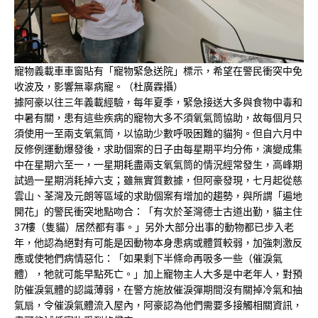
寵物義載車車窗貼有「寵物緊急送院」標示，希望在警民衝突中免
收波及，影響無辜病寵。（杜廣霖攝）
據阿豪以往三年義載經驗，每年夏季，緊急接送大多與食物中毒和
中暑有關，患有這些疾病的寵物大多不須氧氣筒協助，故每個月只
須使用一至兩支氧氣筒，以協助少數呼吸困難的貓狗。但自六月中
反修例運動爆發後，求助個案的日子由每星期平均分佈，演變成集
中在星期六至一，一星期耗盡兩支氧氣筒的情況經常發生，高峰期
試過一星期消耗掉六支；雖無實質數據，但阿豪發現，七月起從慈
雲山、荃灣及元朗等區域的求助個案有增加的趨勢，與所謂「遍地
開花」的警民衝突地點吻合：「有次於荃灣德士古道出勤，貓主住
37樓（隻貓）居然都有事。」另外大部分出事的動物都已步入老
年，他認為絕對有可能是因動物本身患病或體質較弱，加強刺激反
應或使牠們病情惡化：「如果剩下半條命再吸多一些（催淚氣
體），牠就可能早點死亡。」加上寵物主人大多是中老年人，對預
防催淚氣體的認識薄弱，在警方施放催淚彈期間沒有關掉冷氣和抽
氣扇，令催淚氣體流入屋內，阿豪認為他們需要多接觸相關資訊，