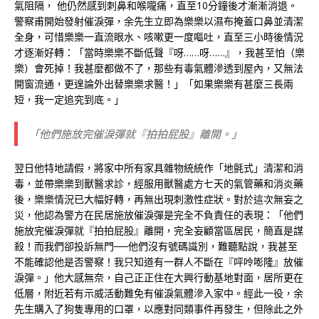
氣阻隔， 他仍然感到刺鼻和喉嚨痛，直至10分鐘後才漸漸消退。
警察甫開始發射催淚彈，余先生立即為樂樂以濕布掩蓋口鼻並清潔
全身，可惜樂樂一直流眼水、咳嗽更一度嘔吐，直至三小時後情況
才逐漸好轉：「當時樂樂不斷低聲『呀……呀……』，我甚至怕（樂
樂）會死掉！我甚麼都做不了，那些有毒氣體滲透到屋內，又無法
開窗流通，更遑論外出替樂樂求醫！」「如果樂樂有甚麼三長兩
短，我一定追究到底。」
「他們施放完催淚彈就『拍拍屁股』離開。」
翌日他特地請假，將家中所有家具雜物統統作「地氈式」清潔和消
毒，並帶樂樂到獸醫求診，經服用獸醫處方七天的氣管藥和消炎藥
後，樂樂情況已大幅好轉，再無出現刺激性症狀。對於這次無妄之
災，他認為警方在民居施放催淚彈是完全不負責任的表現：「他們
施放完催淚彈就『拍拍屁股』離開，完全妄顧當區居民，簡直是謀
殺！而我們卻投訴無門──他們沒有號碼識別，難聽點說，我甚至
不能確認他是否警察！我只知道有一群人不斷在『呯呤嘭隆』放催
淚彈。」他大感無奈，自己正正住在大興行動基地對面，居所更在
低層，附近若有示威活動難免有催淚氣體滲入家中。經此一役，余
先生購入了狗隻專用的口罩，以應對同類事件再發生，但除此之外