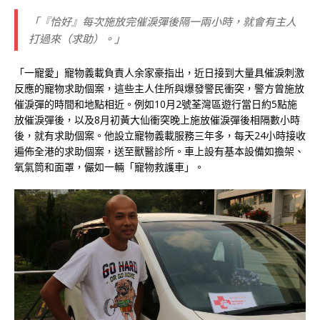
「『恰好』每次施放完催淚彈後隔一兩小時，就會有主人
打過來（求助）。」
「一寵愛」寵物義載負責人余家豪指出，近日接到大量具催淚刺激
反應的寵物求助個案，這些主人住所與爆發警民衝突，警方曾施放
催淚彈的時間和地點相近。例如10月2號荃灣區遊行當日約5點施
放催淚彈後，以及8月初黃大仙衝突晚上施放催淚彈後相隔數小時
後，就有求助個案。他設立寵物義載服務三年多，每天24小時接收
遍佈全港的求助個案，送至獸醫診所。車上設有基本設備如擔架、
氧氣筒和面罩，儼如一輛「寵物救護車」。