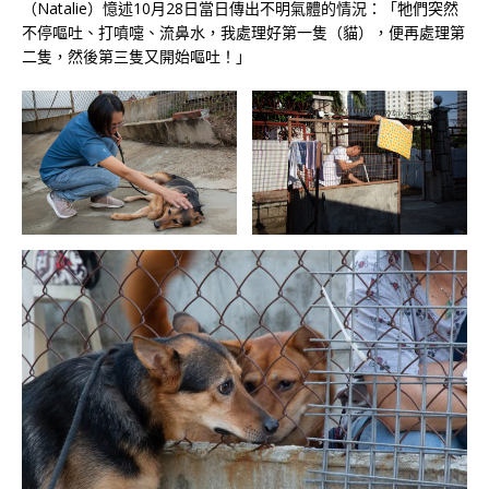
（Natalie）憶述10月28日當日傳出不明氣體的情況：「牠們突然
不停嘔吐、打噴嚏、流鼻水，我處理好第一隻（貓），便再處理第
二隻，然後第三隻又開始嘔吐！」