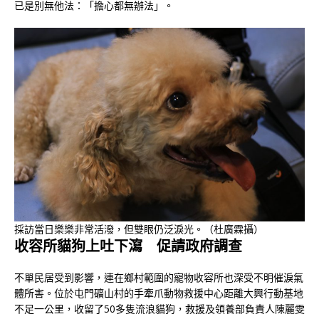
已是別無他法：「擔心都無辦法」。
採訪當日樂樂非常活潑，但雙眼仍泛淚光。（杜廣霖攝）
收容所貓狗上吐下瀉 促請政府調查
不單民居受到影響，連在鄉村範圍的寵物收容所也深受不明催淚氣
體所害。位於屯門礦山村的手牽爪動物救援中心距離大興行動基地
不足一公里，收留了50多隻流浪貓狗，救援及領養部負責人陳麗雯