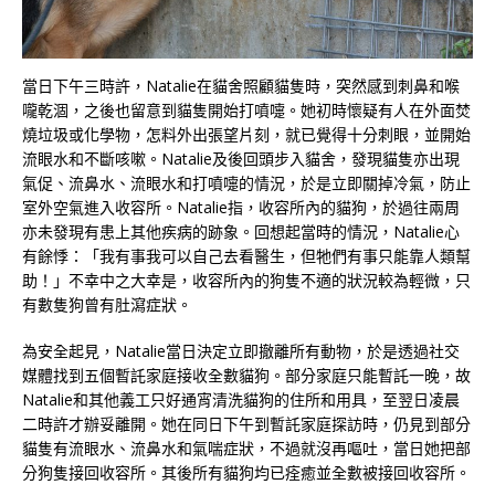
當日下午三時許，Natalie在貓舍照顧貓隻時，突然感到刺鼻和喉
嚨乾涸，之後也留意到貓隻開始打噴嚏。她初時懷疑有人在外面焚
燒垃圾或化學物，怎料外出張望片刻，就已覺得十分刺眼，並開始
流眼水和不斷咳嗽。Natalie及後回頭步入貓舍，發現貓隻亦出現
氣促、流鼻水、流眼水和打噴嚏的情況，於是立即關掉冷氣，防止
室外空氣進入收容所。Natalie指，收容所內的貓狗，於過往兩周
亦未發現有患上其他疾病的跡象。回想起當時的情況，Natalie心
有餘悸：「我有事我可以自己去看醫生，但牠們有事只能靠人類幫
助！」不幸中之大幸是，收容所內的狗隻不適的狀況較為輕微，只
有數隻狗曾有肚瀉症狀。
為安全起見，Natalie當日決定立即撤離所有動物，於是透過社交
媒體找到五個暫託家庭接收全數貓狗。部分家庭只能暫託一晚，故
Natalie和其他義工只好通宵清洗貓狗的住所和用具，至翌日凌晨
二時許才辦妥離開。她在同日下午到暫託家庭探訪時，仍見到部分
貓隻有流眼水、流鼻水和氣喘症狀，不過就沒再嘔吐，當日她把部
分狗隻接回收容所。其後所有貓狗均已痊癒並全數被接回收容所。