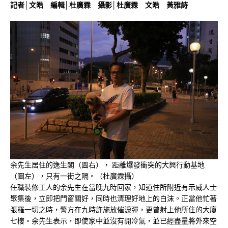
記者│文皓 編輯│杜廣霖 攝影│杜廣霖 文皓 黃雅詩
余先生居住的逸生閣（圖右）， 距離爆發衝突的大興行動基地
（圖左），只有一街之隔。（杜廣霖攝）
任職裝修工人的余先生在當晚九時回家，知道住所附近有示威人士
聚集後，立即把門窗關好，同時也清理好地上的白沫。正當他忙著
張羅一切之時，警方在九時許施放催淚彈，更曾射上他所住的大廈
七樓。余先生表示，即使家中並沒有開冷氣，並已經盡量將外來空