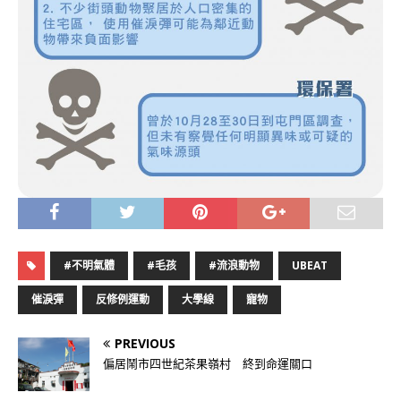
#不明氣體
#毛孩
#流浪動物
UBEAT
催淚彈
反修例運動
大學線
寵物
PREVIOUS
偏居鬧市四世紀茶果嶺村 終到命運關口