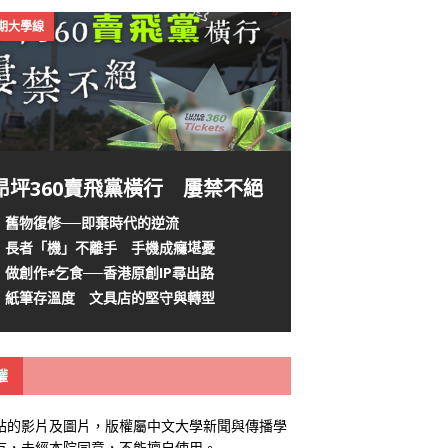
4期大學線
昂坪360賣飛黨橫行 屢禁不絕
舊物復修──即棄時代的逆流
長者「機」不離手 手機成癮堪憂
做創作≠乞食──香港原創IP尋出路
紙筆存溫度 文具店的堅守與轉型
權
站的影片及圖片，版權屬中文大學新聞與傳播學
有，未經本院同意，不能擅自使用。