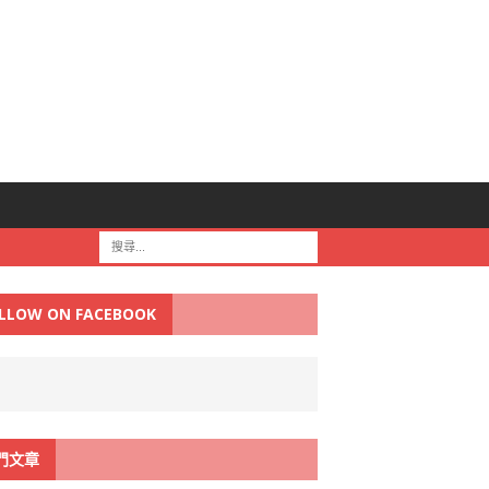
LLOW ON FACEBOOK
門文章