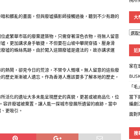
昏暗和髒亂的畫面，但與廢墟攝影師接觸過後，聽到不少有趣的
大
大
個位處繁華市區的廢棄建築物，只需穿著深色衣物，待無人留意
學
廢墟，更加講求身手敏捷，不但要在山坡中攀爬穿插、壓身滑
線
索廢墟的蛛絲馬跡。由於闖入這類廢墟是違法的，故亦講求運
近
家在
時的熱鬧，卻見今日的荒涼，不禁令人慨嘆。無人留意的這些廢
BUS
後的歷史漸漸被人遺忘。作為香港人應該要多了解本地的歷史，
。
「毛
當下
時所活化的遺址大多未能呈現歷史的真貌，更甚或被商品化，位
編劇
型的例子。容許廢墟被棄置，讓人能一探城市發展所遺留的痕跡，當中
濃、更吸引。
面對
搜