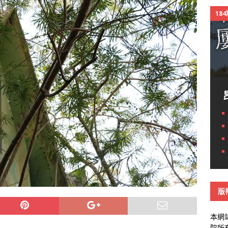
18
版
本網
院所