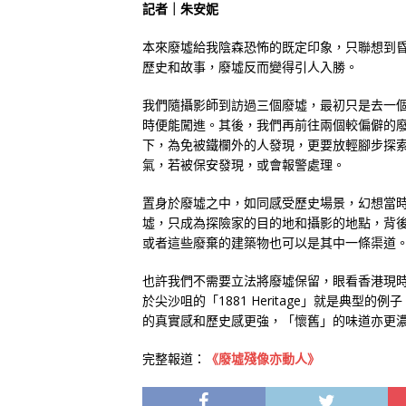
記者｜朱安妮
本來廢墟給我陰森恐怖的既定印象，只聯想到
歷史和故事，廢墟反而變得引人入勝。
我們隨攝影師到訪過三個廢墟，最初只是去一
時便能闖進。其後，我們再前往兩個較偏僻的
下，為免被鐵欄外的人發現，更要放輕腳步探
氣，若被保安發現，或會報警處理。
置身於廢墟之中，如同感受歷史場景，幻想當
墟，只成為探險家的目的地和攝影的地點，背
或者這些廢棄的建築物也可以是其中一條渠道
也許我們不需要立法將廢墟保留，眼看香港現
於尖沙咀的「1881 Heritage」就是典
的真實感和歷史感更強，「懷舊」的味道亦更
完整報道：
《廢墟殘像亦動人》