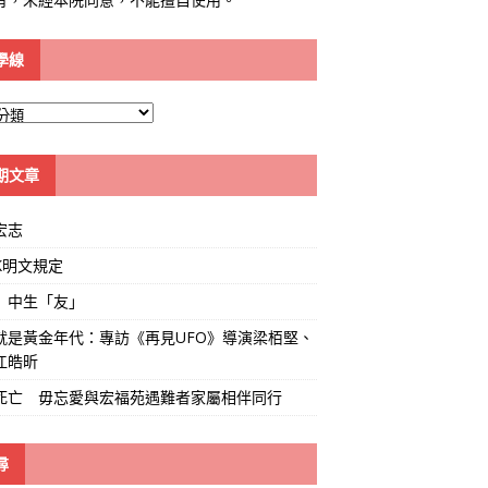
學線
期文章
宏志
K明文規定
」中生「友」
就是黃金年代：專訪《再見UFO》導演梁栢堅、
江皓昕
死亡 毋忘愛與宏福苑遇難者家屬相伴同行
尋