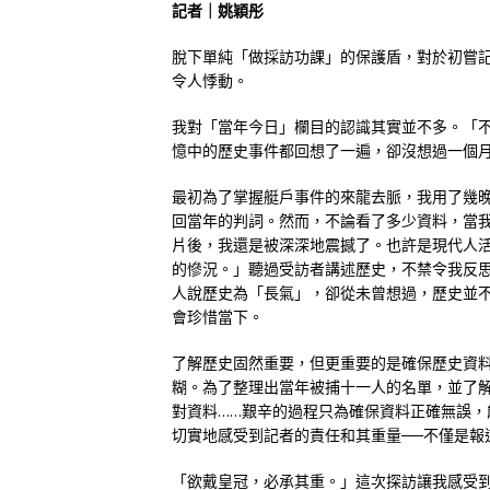
記者｜姚穎彤
脫下單純「做採訪功課」的保護盾，對於初嘗
令人悸動。
我對「當年今日」欄目的認識其實並不多。「
憶中的歷史事件都回想了一遍，卻沒想過一個
最初為了掌握艇戶事件的來龍去脈，我用了幾
回當年的判詞。然而，不論看了多少資料，當
片後，我還是被深深地震撼了。也許是現代人
的慘況。」聽過受訪者講述歷史，不禁令我反思
人說歷史為「長氣」，卻從未曾想過，歷史並
會珍惜當下。
了解歷史固然重要，但更重要的是確保歷史資
糊。為了整理出當年被捕十一人的名單，並了
對資料……艱辛的過程只為確保資料正確無誤
切實地感受到記者的責任和其重量──不僅是報
「欲戴皇冠，必承其重。」這次探訪讓我感受