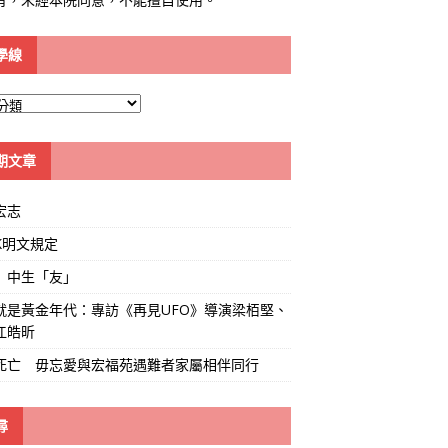
學線
期文章
宏志
K明文規定
」中生「友」
就是黃金年代：專訪《再見UFO》導演梁栢堅、
江皓昕
死亡 毋忘愛與宏福苑遇難者家屬相伴同行
尋