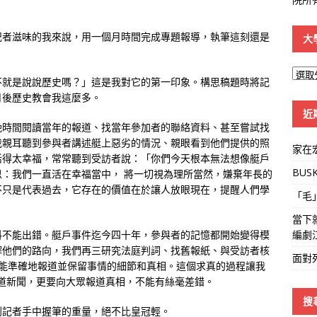
記者滋味的我來說，用一個月時間完成專題報導，執筆這刻還是
大
大
不就是說說歷史嗎？」這是我對它的第一印象。構思稿題時將記
學
月後歷史教會我這麼多。
線
近
晚時間閱讀當年的報道、找當年參加者的聯絡資料、甚至嘗試找
我親耳聽到參與者講述艇上惡劣的情況、親眼看到他們提供的照
家在
活得太幸福，常常聽到受訪者說：「你們今天根本無法想像艇戶
BUS
：我們一直活在幸福當中， 將一切視為理所當然，嫌棄年長的
不只是代表過去，它存在的價值在於讓人放眼現在，提醒人們學
「毛
當下
編劇
料不能出錯。艇戶事件迄今四十年，參與者的記憶都開始變得模
解他們的路向，我們再三研究法庭判詞、找舊報紙、與受訪者核
面對
，能準確地報道並保留事情的細節和真相。這個求真的過程讓我
道新聞，更要向大眾報道真相，不能有絲毫差錯。
搜
到記者手中握筆的重量，絕不比皇冠輕。