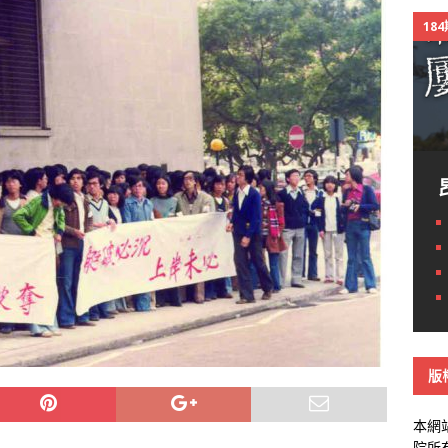
18
版
本網
院所