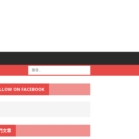
LLOW ON FACEBOOK
門文章