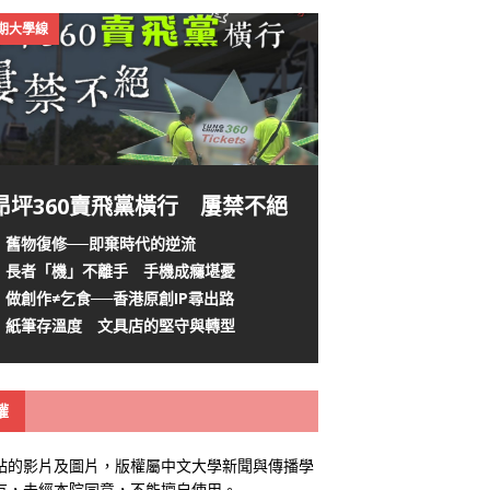
4期大學線
昂坪360賣飛黨橫行 屢禁不絕
舊物復修──即棄時代的逆流
長者「機」不離手 手機成癮堪憂
做創作≠乞食──香港原創IP尋出路
紙筆存溫度 文具店的堅守與轉型
權
站的影片及圖片，版權屬中文大學新聞與傳播學
有，未經本院同意，不能擅自使用。