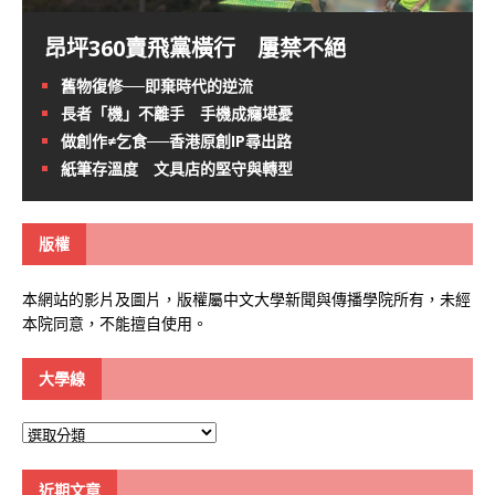
昂坪360賣飛黨橫行 屢禁不絕
舊物復修──即棄時代的逆流
長者「機」不離手 手機成癮堪憂
做創作≠乞食──香港原創IP尋出路
紙筆存溫度 文具店的堅守與轉型
版權
本網站的影片及圖片，版權屬中文大學新聞與傳播學院所有，未經
本院同意，不能擅自使用。
大學線
大
學
線
近期文章