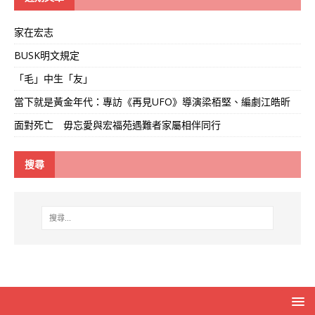
家在宏志
BUSK明文規定
「毛」中生「友」
當下就是黃金年代：專訪《再見UFO》導演梁栢堅、編劇江皓昕
面對死亡 毋忘愛與宏福苑遇難者家屬相伴同行
搜尋