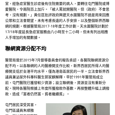
室，經急症室醫生診症後有住院需要的病人，要轉往屯門醫院或博
愛醫院，令兩院百上加斤。「被人罵就開醫院，但（政府）不會思
考，沒有規劃。」黃任匡批評政府興建天水圍醫院不過是用來回應
公眾和立法會期望，未有考慮長遠的人手安排，以及整個新界西聯
網的規劃。根據醫管局2017-18年度工作計劃，天水圍醫院計劃於
17/18年度延長急症室服務由八小時至十二小時，但未有列出相應
人手增加的有關數據。
聯網資源分配不均
醫管局曾於2015年7月督導委員會的報告承認，各醫院聯網資源分
配不均。以各聯網的人均醫療開支作比較，新界西居民所得人均醫
療開支低於全港平均水平，僅為港島區居民的一半。立法會新界西
議員兼泌尿外科專科醫生郭家麒解釋，早於1991年醫管局成立
前，屯門醫院已獲發較少資源；設立聯網後，資源並沒有重新分
配。現時各醫院根據上年度所獲撥款作基數，再按整體升幅上調撥
款，造成「富者仍然富，貧者繼續貧」。
屯門居民深受其害，
屯門區議員朱順雅