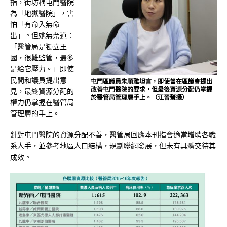
指，街坊稱屯門醫院
為「地獄醫院」，害
怕「有命入無命
出」。但她無奈道：
「醫管局是獨立王
國，很難監管，最多
是給它壓力。」即使
民間和議員提出意
屯門區議員朱順雅坦言，即使曾在區議會提出
改善屯門醫院的要求，但最後資源分配仍掌握
見，最終資源分配的
於醫管局管理層手上。（江晉瑩攝）
權力仍掌握在醫管局
管理層的手上。
針對屯門醫院的資源分配不善，醫管局回應本刊指會適當增聘各職
系人手，並參考地區人口結構，規劃聯網發展，但未有具體交待其
成效。