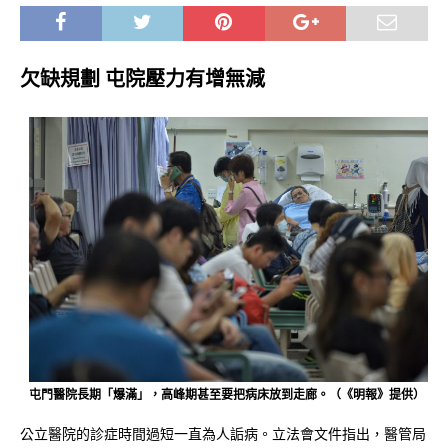
欠缺規劃 屯院壓力有增無減
屯門醫院長期「爆滿」，高峰期甚至要把病床放到走廊。（《明報》提供）
公立醫院的診症時間過短一直為人詬病。立法會文件指出，醫管局