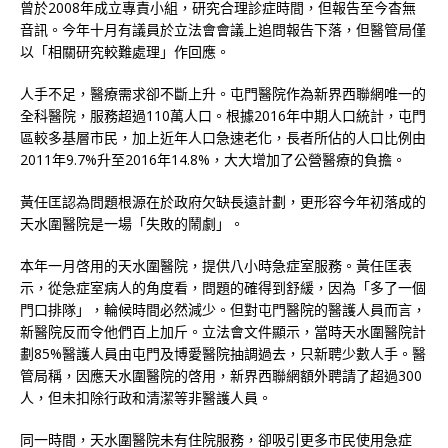
曾於2008年成立專責小組，研究合理診症時間，但報告至今杳無
音訊。今年十月有議員於立法會會議上追問報告下落，但醫管局僅
以「相關研究較難處理」作回應。
人手不足，醫療需求卻不斷上升。屯門醫院作為新界西聯網唯一的
全科醫院，服務超過110萬人口。根據2016年中期人口統計，屯門
區較多基層市民，加上近年人口急速老化，長者所佔的人口比例由
2011年9.7%升至2016年14.8%，大大增加了公營醫療的負擔。
黃任匡認為問題根源在於政府欠缺長遠計劃，更形容今年初落成的
天水圍醫院是一場「失敗的鬧劇」。
本年一月啓用的天水圍醫院，提供八小時急症室服務。黃任匡表
示，從急症室病人的角度看，問題的確得到舒緩，因為「多了一個
門口排隊」，輪候時間必然減少。但對屯門醫院的醫護人員而言，
新醫院反而令他們百上加斤。立法會文件顯示，當時天水圍醫院計
劃85%醫護人員由屯門及博愛醫院抽調過去，只新聘少數人手。醫
管局稱，因應天水圍醫院的啓用，新界西聯網額外聘請了超過300
人，但未扣除行政和清潔等非醫護人員。
同一時間，天水圍醫院未有住院服務，卻吸引更多市民使用急症