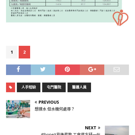
1
2
人手短缺
屯門醫院
醫護人員
PREVIOUS
想撲水 但水機何處尋？
NEXT
iPhoneX背後悲歌 工會資方疑一伙