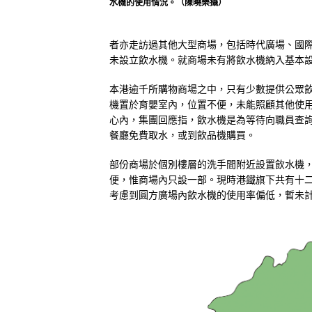
水機的使用情況。（陳曉樂攝）
者亦走訪過其他大型商場，包括時代廣場、國際金
未設立飲水機。就商場未有將飲水機納入基本
本港逾千所購物商場之中，只有少數提供公眾
機置於育嬰室內，位置不便，未能照顧其他使
心內，集團回應指，飲水機是為等待向職員查
餐廳免費取水，或到飲品機購買。
部份商場於個別樓層的洗手間附近設置飲水機，包
便，惟商場內只設一部。現時港鐵旗下共有十
考慮到圓方廣場內飲水機的使用率偏低，暫未