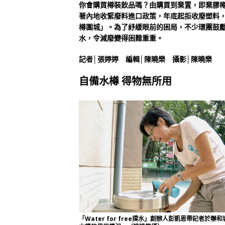
你會購買樽裝飲品嗎？由購買到棄置，即棄膠樽
著內地收緊廢料進口政策，年底起拒收廢塑料
樽圍城」。為了紓緩眼前的困局，不少環團鼓
水，令減廢變得困難重重。
記者│張婷婷 編輯│陳曉樂 攝影│陳曉樂
自備水樽 得物無所用
「Water for free撲水」創辦人彭凱恩帶記者於聯