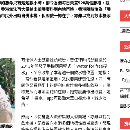
的壽命只有短短數小時，卻令香港每日棄置528萬個膠樽。隨
，香港無法再大量輸出塑膠廢料到內地再造，香港隨時淪為「膠
勵市民外出時自備水樽，但即使一樽在手，亦難以找到飲水機添
大
大
學
線
近
有環保人士鼓勵源頭減廢，曾任律師的彭凱恩於
家在
2013年開發了手機應用程式「 Water for free撲
BUS
水」，至今收集了本港逾千個飲水機位置。她指：
「當你看見堆填區爆，又說要興建焚化爐，同一時
「毛
間你又看見街上的便利店愈堆愈多樽裝飲品。」膠
當下
樽充斥而堆填區飽和在即，她有感要作出改變。她
編劇
希望「 撲水」app可鼓勵大眾自攜水樽，減少浪
費。
面對
然而，即使身處人流密集的大型商場，亦難以找到
飲水機。記者曾向本港多個地標性商場查詢，發現
搜
和墟觀察飲
許多商場都沒有設置飲水機。其中，葵涌新都會廣