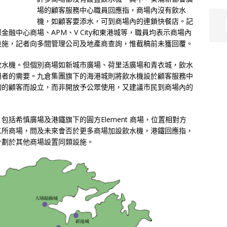
場的顧客服務中心職員回應指，商場內沒有飲水
機，如顧客要添水，可到商場內的連鎖快餐店。記
融中心商場、APM、V City和東港城等，職員均表示商場內
設施，記者向多間管理公司及地產商查詢，惟截稿前未獲回覆。
飲水機。但個別商場如新城市廣場、荷里活廣場和青衣城，飲水
用者的需要。九倉集團旗下的海港城則將飲水機設於顧客服務中
詢的顧客而設立，而非開放予公眾使用，又建議市民到商場內的
括希慎廣場及港鐵旗下的圓方Element 商場，位置相對方
二所商場，問及未來會否於更多商場加設飲水機，港鐵回應指，
計劃於其他商場設置同類設施。