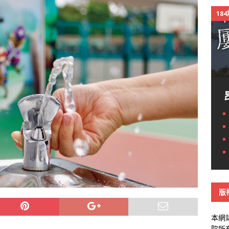
18
版
本網
院所