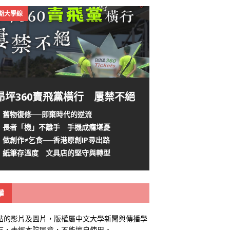
4期大學線
昂坪360賣飛黨橫行 屢禁不絕
舊物復修──即棄時代的逆流
長者「機」不離手 手機成癮堪憂
做創作≠乞食──香港原創IP尋出路
紙筆存溫度 文具店的堅守與轉型
權
站的影片及圖片，版權屬中文大學新聞與傳播學
有，未經本院同意，不能擅自使用。