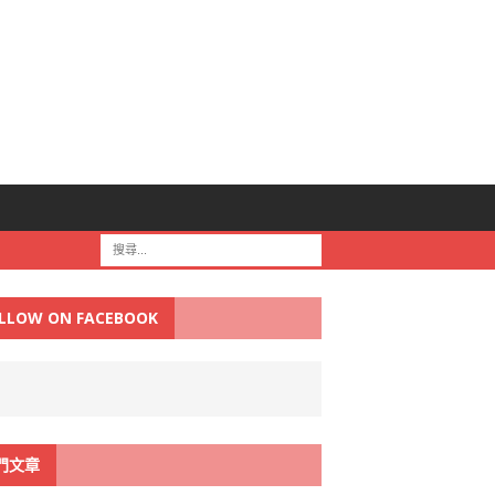
LLOW ON FACEBOOK
門文章