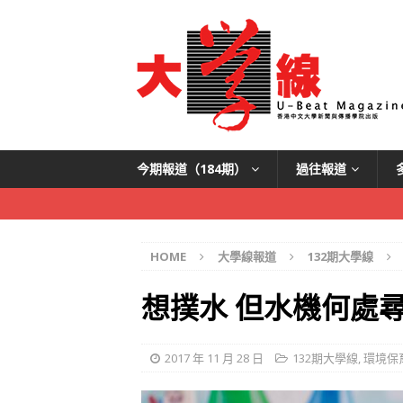
今期報道（184期）
過往報道
HOME
大學線報道
132期大學線
想撲水 但水機何處
2017 年 11 月 28 日
132期大學線
,
環境保