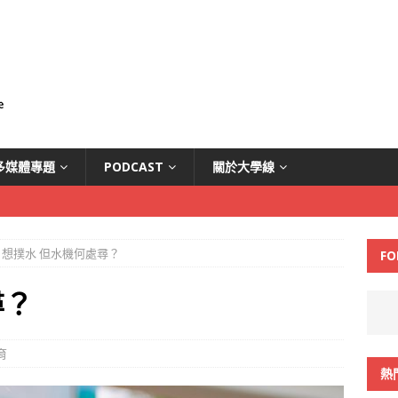
多媒體專題
PODCAST
關於大學線
想撲水 但水機何處尋？
FO
尋？
育
熱