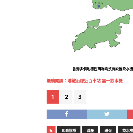
香港多個地標性商場均沒有設置飲水
繼續閱讀：港鐵沿線近百車站 無一飲水機
1
2
3
即棄膠樽
減廢
環保
飲水機