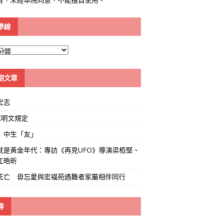
學線
期文章
宏志
K明文規定
」中生「友」
就是黃金年代：專訪《再見UFO》導演梁栢堅、
江皓昕
死亡 毋忘愛與宏福苑遇難者家屬相伴同行
尋