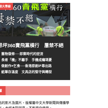
4期大學線
昂坪360賣飛黨橫行 屢禁不絕
舊物復修──即棄時代的逆流
長者「機」不離手 手機成癮堪憂
做創作≠乞食──香港原創IP尋出路
紙筆存溫度 文具店的堅守與轉型
權
站的影片及圖片，版權屬中文大學新聞與傳播學
有，未經本院同意，不能擅自使用。