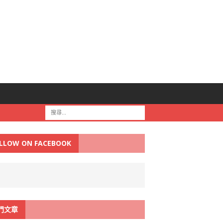
LLOW ON FACEBOOK
門文章