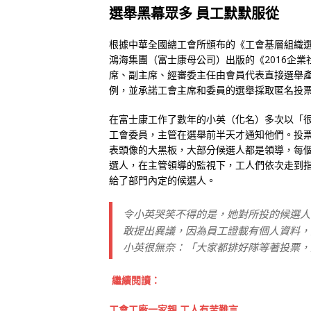
選舉黑幕眾多 員工默默服從
根據中華全國總工會所頒布的《工會基層組織選
鴻海集團（富士康母公司）出版的《2016企
席、副主席、經審委主任由會員代表直接選舉產
例，並承諾工會主席和委員的選舉採取匿名投
在富士康工作了數年的小英（化名）多次以「
工會委員，主管在選舉前半天才通知他們。投
表頭像的大黑板，大部分候選人都是領導，每
選人，在主管領導的監視下，工人們依次走到
給了部門內定的候選人。
令小英哭笑不得的是，她對所投的候選人
敢提出異議，因為員工證載有個人資料，
小英很無奈：「大家都排好隊等著投票，
繼續閱讀：
工會工廠一家親 工人有苦難言