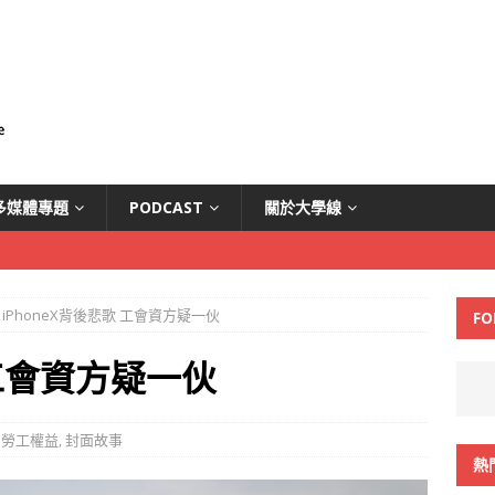
多媒體專題
PODCAST
關於大學線
iPhoneX背後悲歌 工會資方疑一伙
FO
 工會資方疑一伙
,
勞工權益
,
封面故事
熱