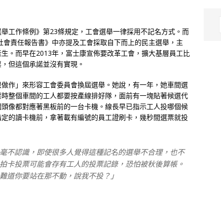
舉工作條例》第23條規定，工會選舉一律採用不記名方式。而
業社會責任報告書》中亦提及工會採取自下而上的民主選舉，主
生。而早在2013年，富士康宣佈要改革工會，擴大基層員工比
票，但這個承諾並沒有實現。
很做作」來形容工會委員會換屆選舉。她說，有一年，她車間選
票時整個車間的工人都要按產線排好隊，面前有一塊貼著候選代
個頭像都對應著黑板前的一台卡機。線長早已指示工人投哪個候
指定的讀卡機前，拿著載有編號的員工證刷卡，幾秒間選票就投
毫不認識，即使很多人覺得這種記名的選舉不合理，也不
拍卡投票可能會存有工人的投票記錄，恐怕被秋後算帳。
難道你要站在那不動，說我不投？」