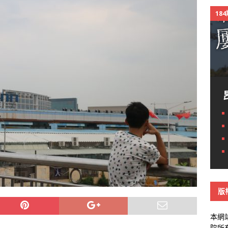
18
版
本網
院所