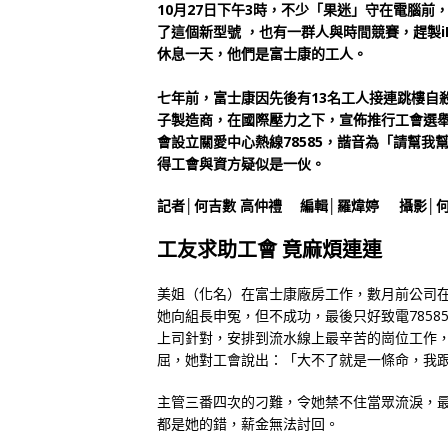
10月27日下午3時，不少「果迷」守在電腦前，
了這個新型號 ，也有一群人與時間競賽，趕製iP
休息一天，他們是富士康的工人。
七年前，富士康因先後有13名工人接連跳樓自殺
子製造商，在國際壓力之下，宣佈推行工會選
會設立關愛中心熱線78585，諧音為「請幫我
得工會與資方疑似是一伙。
記者│何吉數 高仲禮 編輯│羅煒婷 攝影│何
工友求助工會 竟麻煩連連
美姐（化名）在富士康廠房工作，數月前公司
她向組長申冤，但不成功，最後只好致電785
上司針對，安排到流水線上最辛苦的崗位工作
屈，她對工會說出：「大不了就是一條命，我
主管三番四次的刁難，令她禁不住當眾流淚，
都是她的錯，薪金無法討回。