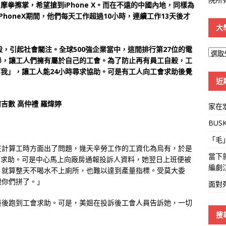
摩拳擦掌，希望搶到iPhone X。而在不遠的中國內地，同樣為
honeX期間，他們每天工作超過10小時，連續工作13天後才
大
，引起社會關注。全球500強企業當中，這間排行第27位的電
大
舉，讓工人們擁有屬於自己的工會。為了防止再有員工自殺，工
學
幫我」，讓工人能24小時尋求協助。可是有工人向工會求助後覺
線
近
吉數 高仲禮 羅煒婷
家在
BUS
「毛
在計算工時方面出了問題，幾天辛勞工作的工資化為烏有，於是
當下
85求助。可是中心馬上向廠房通報投訴人資料，她翌日上班便被
編劇
，就算整天不喝水不上廁所，也難以達到產量指標。受莫大委
跟你們拼了。」
面對
最後跑到工會求助。可是，美姐在投訴後工會人員告訴她，一切
搜