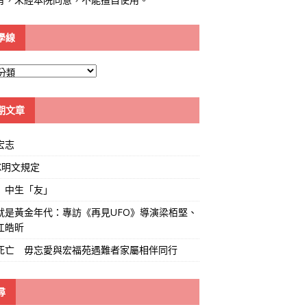
學線
期文章
宏志
K明文規定
」中生「友」
就是黃金年代：專訪《再見UFO》導演梁栢堅、
江皓昕
死亡 毋忘愛與宏福苑遇難者家屬相伴同行
尋