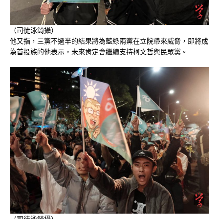
（司徒泳錡攝）
他又指，三黨不過半的結果將為藍綠兩黨在立院帶來威脅，即將成
為首投族的他表示，未來肯定會繼續支持柯文哲與民眾黨。
（司徒泳錡攝）