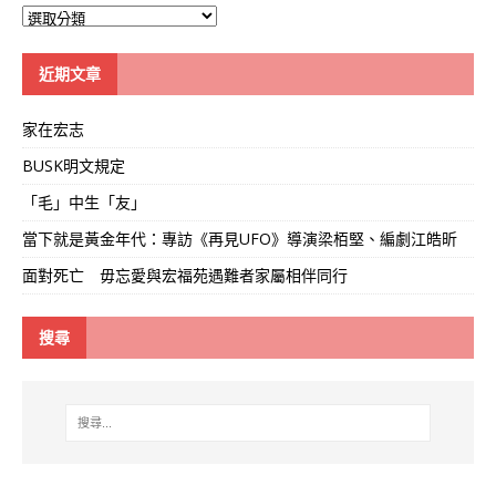
大
學
線
近期文章
家在宏志
BUSK明文規定
「毛」中生「友」
當下就是黃金年代：專訪《再見UFO》導演梁栢堅、編劇江皓昕
面對死亡 毋忘愛與宏福苑遇難者家屬相伴同行
搜尋