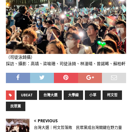
（司徒泳錡攝）
採訪、攝影：高靖、梁喻珊、司徒泳錡、林漫晴、曾諾晞、蘇柏軒
UBEAT
台灣大選
大學線
小草
柯文哲
民眾黨
PREVIOUS
台灣大選｜柯文哲落敗 民眾黨成台灣關鍵在野力量