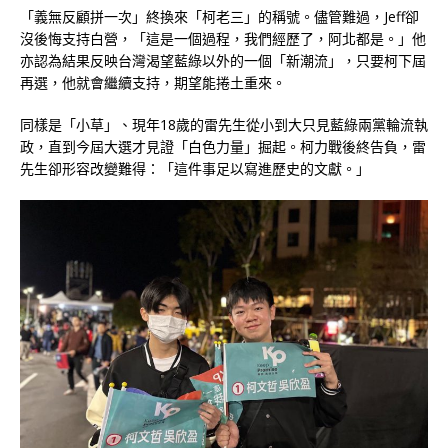
「義無反顧拼一次」終換來「柯老三」的稱號。儘管難過，Jeff卻
沒後悔支持白營，「這是一個過程，我們經歷了，阿北都是。」他
亦認為結果反映台灣渴望藍綠以外的一個「新潮流」，只要柯下屆
再選，他就會繼續支持，期望能捲土重來。
同樣是「小草」、現年18歲的雷先生從小到大只見藍綠兩黨輪流執
政，直到今屆大選才見證「白色力量」掘起。柯力戰後終告負，雷
先生卻形容改變難得：「這件事足以寫進歷史的文獻。」