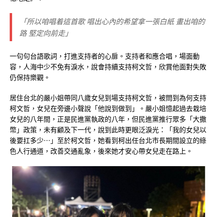
「所以咱唱着這首歌 唱出心內的希望拿一張白紙 畫出咱的
路 堅定向前走」
一句句台語歌詞，打進支持者的心扉。支持者和應合唱，場面動
容，人海中少不免有淚水，說會持續支持柯文哲，欣賞他面對失敗
仍保持樂觀。
居住台北的嚴小姐帶同八歲女兒到場支持柯文哲，被問到為何支持
柯文哲，女兒在旁邊小聲說「他說到做到」。嚴小姐憶起過去栽培
女兒的八年間，正是民進黨執政的八年，但民進黨推行眾多「大撒
幣」政策，未有顧及下一代，說到此時更眼泛淚光：「我的女兒以
後要扛多少⋯」至於柯文哲，她看到柯出任台北市長期間設立的綠
色人行通道，改善交通亂象，後來她才安心帶女兒走在路上。