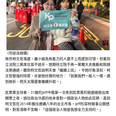
（司徒泳錡攝）
無奈柯文哲落選，嚴小姐為有能力的人選不上而感到可惜，但看到
立法院三黨席位皆不過半，她期待立院不再一黨獨大去推動和阻撓
法案通過。聽到柯文哲說明天會「繼續上班」，令她印象深刻，柯
文哲堅強的特質，亦是她欣賞的地方：「就跟我們一般人一樣，遇
到挫折，明天太陽還會繼續升起。」
民眾黨支持者、31歲的Jeff今晚第一次來到民眾黨的競選總部出席
開票之夜。過往政治冷感的他未曾對一個政治人物如此狂熱，直到
柯文哲在2014年擔任連續八年的台北市長。Jeff形容柯做事公開透
明，對答清晰不含糊，「這個政治人物是我想全力支持的。」