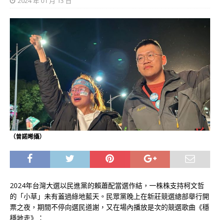
2024 年 01 月 13 日
（曾諾晞攝）
2024年台灣大選以民進黨的賴蕭配當選作結，一株株支持柯文哲
的「小草」未有蓋過綠地藍天。民眾黨晚上在新莊競選總部舉行開
票之夜，期間不停向選民道謝，又在場內播放是次的競選歌曲《穩
穩地走》：