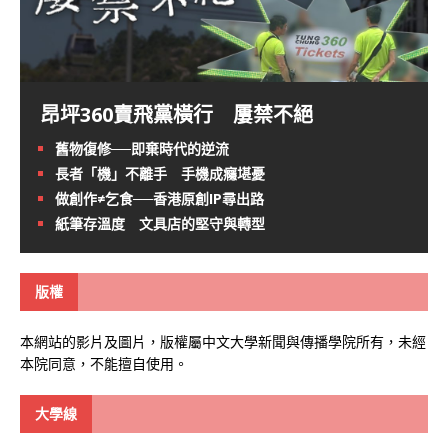
昂坪360賣飛黨橫行 屢禁不絕
舊物復修──即棄時代的逆流
長者「機」不離手 手機成癮堪憂
做創作≠乞食──香港原創IP尋出路
紙筆存溫度 文具店的堅守與轉型
版權
本網站的影片及圖片，版權屬中文大學新聞與傳播學院所有，未經
本院同意，不能擅自使用。
大學線