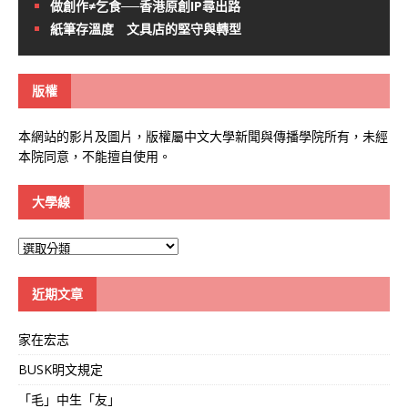
做創作≠乞食──香港原創IP尋出路
紙筆存溫度 文具店的堅守與轉型
版權
本網站的影片及圖片，版權屬中文大學新聞與傳播學院所有，未經
本院同意，不能擅自使用。
大學線
大
學
線
近期文章
家在宏志
BUSK明文規定
「毛」中生「友」