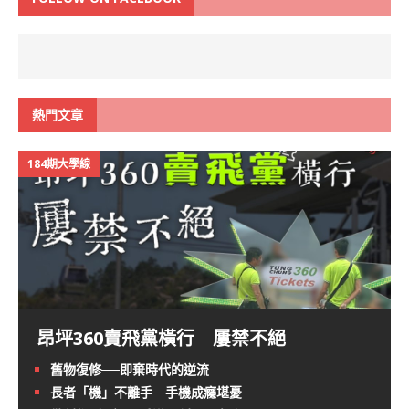
熱門文章
184期大學線
昂坪360賣飛黨橫行 屢禁不絕
舊物復修──即棄時代的逆流
長者「機」不離手 手機成癮堪憂