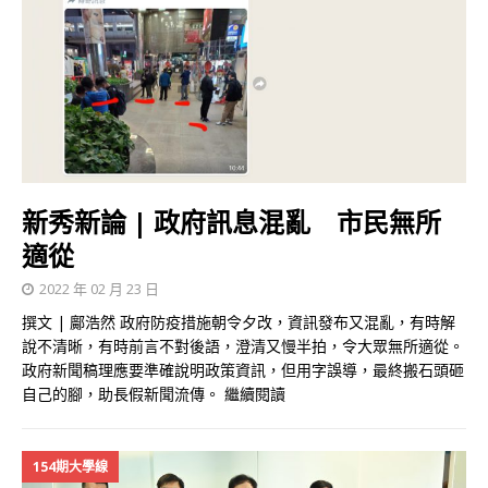
新秀新論 | 政府訊息混亂 市民無所
適從
2022 年 02 月 23 日
撰文 | 鄺浩然 政府防疫措施朝令夕改，資訊發布又混亂，有時解
說不清晰，有時前言不對後語，澄清又慢半拍，令大眾無所適從。
政府新聞稿理應要準確說明政策資訊，但用字誤導，最終搬石頭砸
自己的腳，助長假新聞流傳。
繼續閱讀
154期大學線