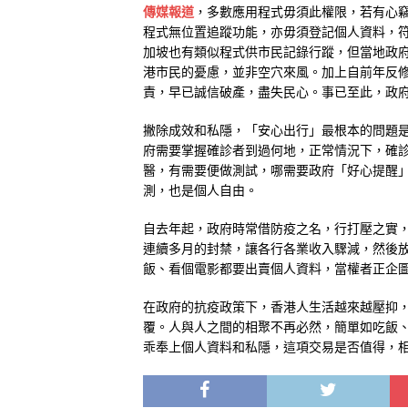
傳媒報道
，多數應用程式毋須此權限，若有心
程式無位置追蹤功能，亦毋須登記個人資料，
加坡也有類似程式供市民記錄行蹤，但當地政
港市民的憂慮，並非空穴來風。加上自前年反
責，早已誠信破產，盡失民心。事已至此，政
撇除成效和私隱，「安心出行」最根本的問題
府需要掌握確診者到過何地，正常情況下，確
醫，有需要便做測試，哪需要政府「好心提醒
測，也是個人自由。
自去年起，政府時常借防疫之名，行打壓之實
連續多月的封禁，讓各行各業收入驟減，然後
飯、看個電影都要出賣個人資料，當權者正企
在政府的抗疫政策下，香港人生活越來越壓抑
覆。人與人之間的相聚不再必然，簡單如吃飯
乖奉上個人資料和私隱，這項交易是否值得，