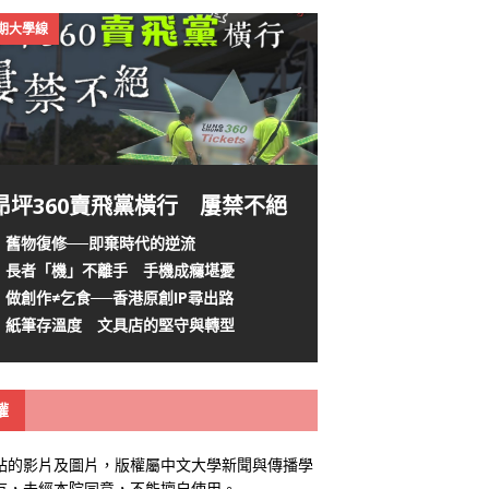
4期大學線
昂坪360賣飛黨橫行 屢禁不絕
舊物復修──即棄時代的逆流
長者「機」不離手 手機成癮堪憂
做創作≠乞食──香港原創IP尋出路
紙筆存溫度 文具店的堅守與轉型
權
站的影片及圖片，版權屬中文大學新聞與傳播學
有，未經本院同意，不能擅自使用。