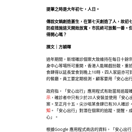
提筆之時是大年初七，人日。
傳說女媧創造蒼生，在第七天創造了人，故初
防疫措施這天開始放寬，市民終可放鬆一番。
得開心嗎？
撰文｜方穎暉
過年期間，新增確診個案大致維持在每日十餘
身中心等場所可重開，香港人能睇戲扮靚，重
食肆得以延長堂食到晚上10時，四人家庭亦可
的餐廳，員工要定期檢測，顧客要用「安心出
政府指，「安心出行」應用程式有助當局追蹤
示
，確診者中只有少於20人安裝並使用「安心
案。至正月十五，尖沙咀某食肆已有30人確診
知
。「安心出行」對潛在個案的追蹤、提醒，
心」。
根據Google 應用程式商店的資料，「安心