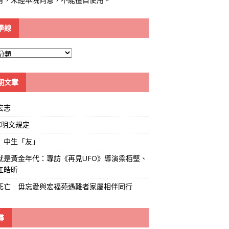
學線
期文章
宏志
K明文規定
」中生「友」
就是黃金年代：專訪《再見UFO》導演梁栢堅、
江皓昕
死亡 毋忘愛與宏福苑遇難者家屬相伴同行
尋