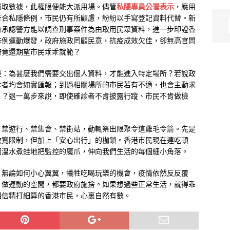
竊取數據，此權限便能大派用場。儘管
私隱專員公署表示
，應用
符合私隱條例，市民仍有所顧慮，紛紛以手寫登記資料代替。新
府承認警方能以調查刑事案件為由取用民眾資料，進一步印證香
修例運動爆發，政府施政罔顧民意，抗疫成效欠佳，卻無高官問
府竟還期望市民乖乖就範？
是：為甚麼我們需要交出個人資料，才能進入特定場所？若說政
診者均會如實匯報；到過相關場所的市民若有不適，也會主動求
」？退一萬步來說，即使確診者不肯披露行蹤、市民不肯做檢
，禁遊行、禁集會、禁街站，動輒祭出限聚令這雞毛令箭。先是
放寬限制，但加上「安心出行」的枷鎖。香港市民現在連吃頓
圖溫水煮蛙地把監控的魔爪，伸向我們生活的每個細小角落。
，無論如何小心翼翼，犧牲吃喝玩樂的機會，疫情依然反反覆
、做運動的空間，都要政府施捨。如果想過些正常生活，就得乖
相信精打細算的香港市民，心裏自然有數。