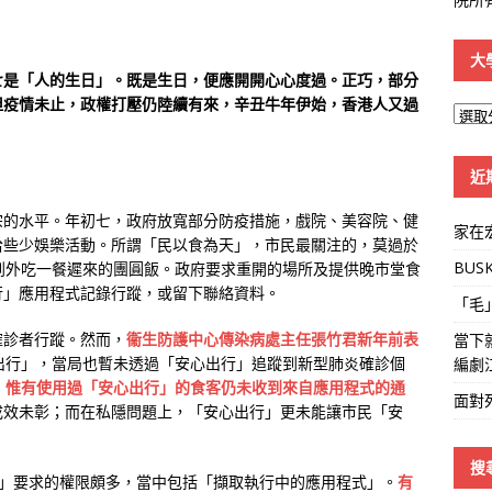
大
七是「人的生日」。既是生日，便應開開心心度過。正巧，部分
但疫情未止，政權打壓仍陸續有來，辛丑牛年伊始，香港人又過
大
學
線
近
宗的水平。年初七，政府放寬部分防疫措施，戲院、美容院、健
家在
拾些少娛樂活動。所謂「民以食為天」，市民最關注的，莫過於
BUS
到外吃一餐遲來的團圓飯。政府要求重開的場所及提供晚市堂食
行」應用程式記錄行蹤，或留下聯絡資料。
「毛
確診者行蹤。然而，
衞生防護中心傳染病處主任張竹君新年前表
當下
出行」，當局也暫未透過「安心出行」追蹤到新型肺炎確診個
編劇
，
惟有使用過「安心出行」的食客仍未收到來自應用程式的通
面對
成效未彰；而在私隱問題上，「安心出行」更未能讓市民「安
搜
出行」要求的權限頗多，當中包括「擷取執行中的應用程式」。
有