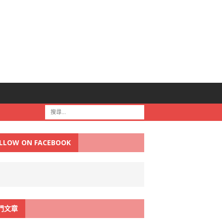
LLOW ON FACEBOOK
門文章