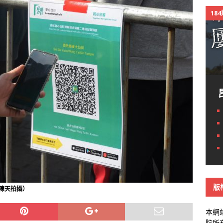
18
版
陳天柏攝）
本網
院所