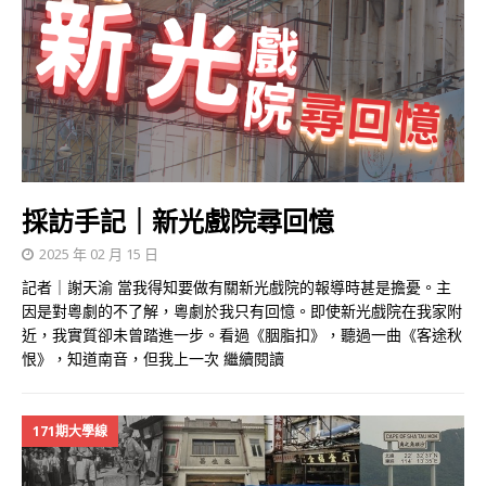
採訪手記｜新光戲院尋回憶
2025 年 02 月 15 日
記者｜謝天渝 當我得知要做有關新光戲院的報導時甚是擔憂。主
因是對粵劇的不了解，粵劇於我只有回憶。即使新光戲院在我家附
近，我實質卻未曾踏進一步。看過《胭脂扣》，聽過一曲《客途秋
恨》，知道南音，但我上一次
繼續閱讀
171期大學線