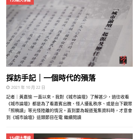
155期大學線
採訪手記｜一個時代的殞落
2021 年 10 月 22 日
記者｜黃嘉愉 一直以來，我對《城市論壇》了解甚少，過往收看
《城市論壇》都是為了看嘉賓出醜、怪人擾亂秩序、或是台下觀眾
「照稿讀」等光怪陸離的情況。直到要為報道蒐集資料時，才意會
到《城市論壇》這類節目在電
繼續閱讀
154期大學線