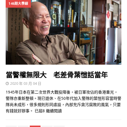
146期大學線
當警權無限大 老差骨葉愷話當年
2020 年 03 月 04 日
1945年日本在第二次世界大戰投降後，被日軍攻佔的香港重光，
警隊亦重新整頓。現已退休、在50年代加入警隊的葉愷形容當時警
隊尚未成形，很多規則形同虛設，內部充斥貪污腐敗的風氣，只要
有錢就好辦事。 已屆8
繼續閱讀