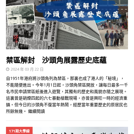
禁區解封 沙頭角展露歷史底蘊
2024 年 03 月 22 日
自1951年港府將沙頭角列為禁區，那裏也成了港人的「秘境」，
不能隨便進出。今年1月1日起，沙頭角禁區開放，讓每日最多一千
名市民申請禁區紙後進入遊覽，其獨有的歷史和風貌亦隨之展現。
這裏曾是硝煙四起的六七暴動槍戰現場，亦曾是興旺一時的經濟重
鎮。但今日的沙頭角不復當年熱鬧，經歷當年重要歷史的原居民也
所餘無幾。
繼續閱讀
171期大學線