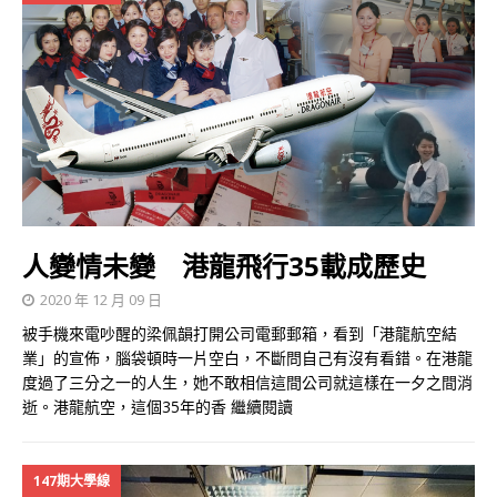
人變情未變 港龍飛行35載成歷史
2020 年 12 月 09 日
被手機來電吵醒的梁佩韻打開公司電郵郵箱，看到「港龍航空結
業」的宣佈，腦袋頓時一片空白，不斷問自己有沒有看錯。在港龍
度過了三分之一的人生，她不敢相信這間公司就這樣在一夕之間消
逝。港龍航空，這個35年的香
繼續閱讀
147期大學線