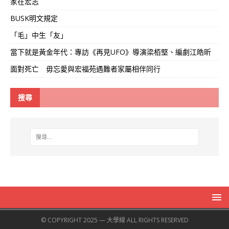
家在宏志
BUSK明文規定
「毛」中生「友」
當下就是黃金年代：專訪《再見UFO》導演梁栢堅、編劇江皓昕
面對死亡 毋忘愛與宏福苑遇難者家屬相伴同行
搜尋
© COPYRIGHT 2025 — 大學線 ALL RIGHTS RESERVED