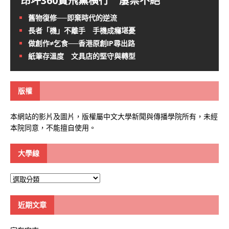
昂坪360賣飛黨橫行 屢禁不絕
舊物復修──即棄時代的逆流
長者「機」不離手 手機成癮堪憂
做創作≠乞食──香港原創IP尋出路
紙筆存溫度 文具店的堅守與轉型
版權
本網站的影片及圖片，版權屬中文大學新聞與傳播學院所有，未經
本院同意，不能擅自使用。
大學線
大
學
線
近期文章