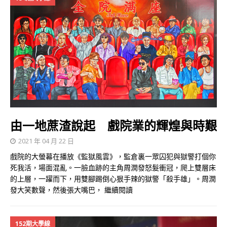
由一地蔗渣說起 戲院業的輝煌與時艱
2021 年 04 月 22 日
戲院的大螢幕在播放《監獄風雲》，監倉裏一眾囚犯與獄警打個你
死我活，場面混亂。一臉血跡的主角周潤發怒髮衝冠，爬上雙層床
的上層，一躍而下，用雙腳踢倒心狠手辣的獄警「殺手雄」。周潤
發大笑數聲，然後張大嘴巴，
繼續閱讀
152期大學線