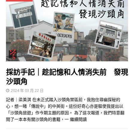
採訪手記｜趁記憶和人情消失前 發現
沙頭角
2024 年 03 月 22 日
記者｜梁美淇 在未正式踏入沙頭角禁區前，我抱住尋幽探秘的
心，想一睹「傳說中」的中英街。這份好奇心亦是驅使我提出以
「沙頭角旅遊」作今期主題的原因。 為了這次報道，我們特意翻
閱了一本本有關沙頭角的書籍，一
繼續閱讀