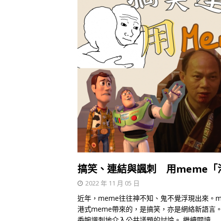
搞笑、連結與諷刺 用meme「
2022 年 11 月 05 日
近年，meme往往神不知、鬼不覺浮現出來。m
港式meme帶來的，是搞笑，亦是網絡新語言。
委婉諷刺地介入公共議題的討論。
繼續閱讀