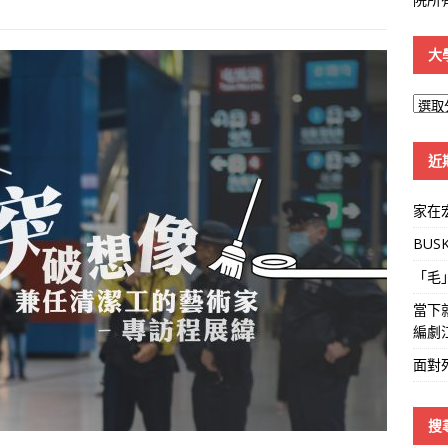
大
大
學
線
近
家在
BUS
「毛
當下
編劇
面對
搜