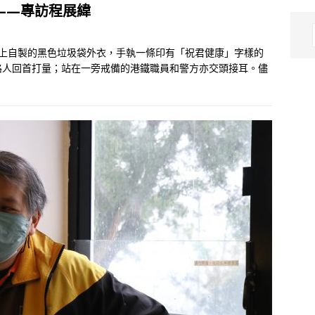
——專訪程展緯
披上自製的黑色垃圾袋外衣，手執一條印有「祝君健康」字樣的
路人回首打量；站在一旁戒備的港鐵職員和警方亦交頭接耳。儘