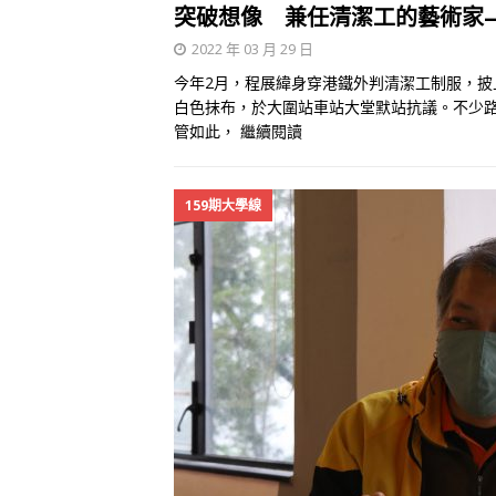
突破想像 兼任清潔工的藝術家
2022 年 03 月 29 日
今年2月，程展緯身穿港鐵外判清潔工制服，
白色抹布，於大圍站車站大堂默站抗議。不少
管如此，
繼續閱讀
159期大學線