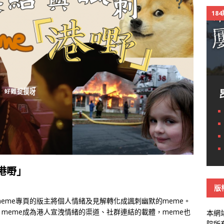
18
港嘢」
版
eme專頁的版主將個人情緒及見解轉化成諷刺幽默的meme。
meme成為港人宣洩情緒的渠道、社群連結的載體，meme也
本網
院所