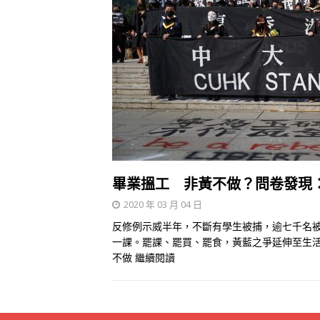
畢業搵工 非黃不做？問卷發現
2020 年 03 月 04 日
反修例示威半年，不斷有學生被捕，逾七千名被
一課。罷課、罷買、罷食，黃藍之爭延伸至生
不做
繼續閱讀