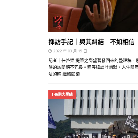
採訪手記｜與其糾結 不如相信
2022 年 03 月 15 日
記者｜任啓樂 提筆之際望著發回來的整理稿，
時的訪問絕不冗長。程展緯談吐幽默，人生閱
法的魄
繼續閱讀
146期大學線