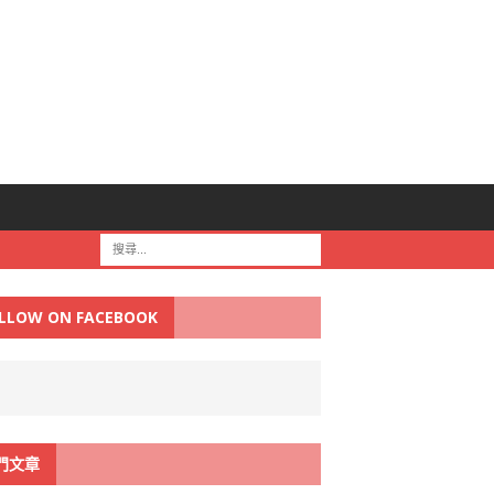
LLOW ON FACEBOOK
門文章