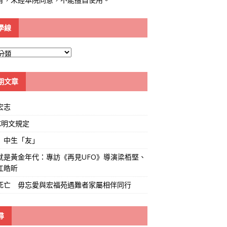
學線
期文章
宏志
K明文規定
」中生「友」
就是黃金年代：專訪《再見UFO》導演梁栢堅、
江皓昕
死亡 毋忘愛與宏福苑遇難者家屬相伴同行
尋