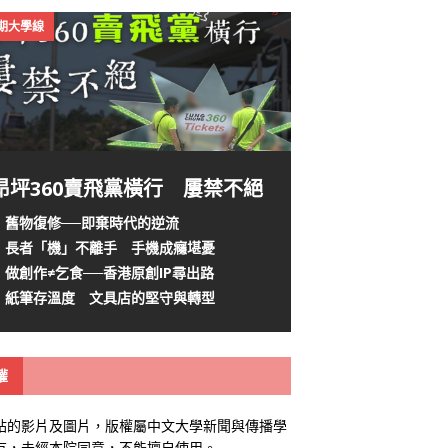
4期大學線
昂坪360賣飛黨橫行 屢禁不絕
舊物復修──即棄時代的逆流
長者「機」不離手 手機成癮堪憂
做創作≠乞食──香港原創IP尋出路
紙筆存溫度 文具店的堅守與轉型
權
站的影片及圖片，版權屬中文大學新聞與傳播學
有，未經本院同意，不能擅自使用。