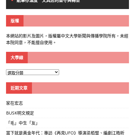
紙筆存溫度 文具店的堅守與轉型
版權
本網站的影片及圖片，版權屬中文大學新聞與傳播學院所有，未經
本院同意，不能擅自使用。
大學線
大
學
線
近期文章
家在宏志
BUSK明文規定
「毛」中生「友」
當下就是黃金年代：專訪《再見UFO》導演梁栢堅、編劇江皓昕