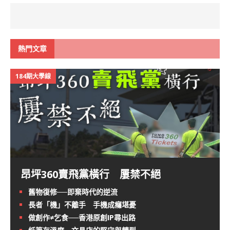
熱門文章
184期大學線
昂坪360賣飛黨橫行 屢禁不絕
舊物復修──即棄時代的逆流
長者「機」不離手 手機成癮堪憂
做創作≠乞食──香港原創IP尋出路