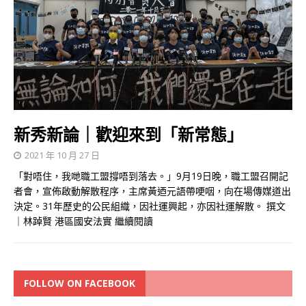
新秀新論｜歡迎來到「新常態」
2021 年 10 月 27 日
「對唔住，我哋職工盟撐唔到落去。」9月19日晚，職工盟召開記
者會，宣佈啟動解散程序，主席黃迺元語帶哽咽，向在場傳媒道出
決定。31年歷史的公民組織，因社運興起，亦因社運解散。 撰文
｜林踔賢 港區國安法實
繼續閱讀
FOLLOW ON FACEBOOK