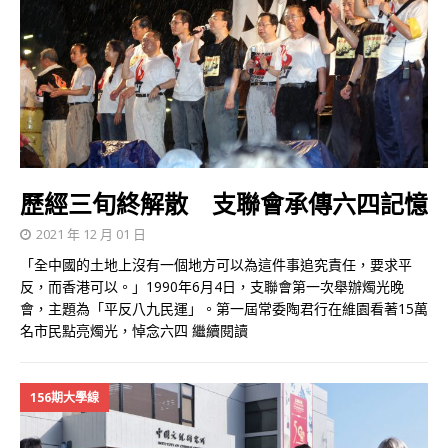
歷經三旬終解散 支聯會承傳六四記憶
2021 年 12 月 01 日
「全中國的土地上沒有一個地方可以為這件事追究責任，要求平
反，而香港可以。」1990年6月4日，支聯會第一次舉辦燭光晚
會，主題為「平反八九民運」。第一屆常委陶君行在維園看著15萬
名市民點亮燭光，悼念六四
繼續閱讀
156期大學線