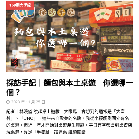
169期大學線
採訪手記｜麵包與本土桌遊 你選哪一
個？
2023 年 11 月 25 日
記者｜林曉儀 說起桌上遊戲，大家馬上會想到的通常是「大富
翁」、「UNO」，這些來自歐美的名牌。我從小接觸到國外有名
的桌遊，但近一年才開始對桌遊產生興趣，平日有空都會到桌遊店
玩桌遊，算是「半隻腳」踏進桌
繼續閱讀