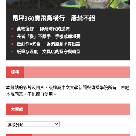
昂坪360賣飛黨橫行 屢禁不絕
舊物復修──即棄時代的逆流
長者「機」不離手 手機成癮堪憂
做創作≠乞食──香港原創IP尋出路
紙筆存溫度 文具店的堅守與轉型
版權
本網站的影片及圖片，版權屬中文大學新聞與傳播學院所有，未經
本院同意，不能擅自使用。
大學線
大
學