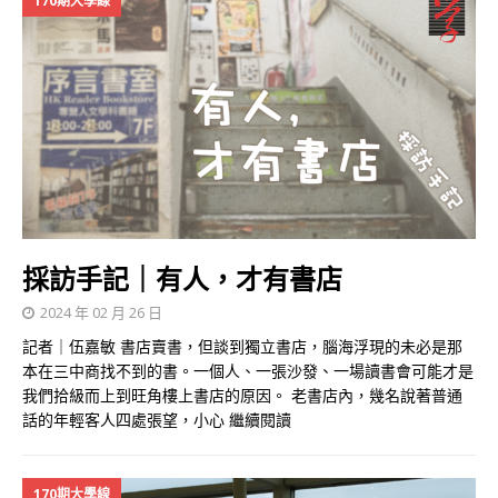
170期大學線
採訪手記｜有人，才有書店
2024 年 02 月 26 日
記者｜伍嘉敏 書店賣書，但談到獨立書店，腦海浮現的未必是那
本在三中商找不到的書。一個人、一張沙發、一場讀書會可能才是
我們拾級而上到旺角樓上書店的原因。 老書店內，幾名說著普通
話的年輕客人四處張望，小心
繼續閱讀
170期大學線