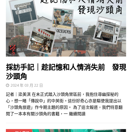
採訪手記｜趁記憶和人情消失前 發現
沙頭角
2024 年 03 月 22 日
記者｜梁美淇 在未正式踏入沙頭角禁區前，我抱住尋幽探秘的
心，想一睹「傳說中」的中英街。這份好奇心亦是驅使我提出以
「沙頭角旅遊」作今期主題的原因。 為了這次報道，我們特意翻
閱了一本本有關沙頭角的書籍，一
繼續閱讀