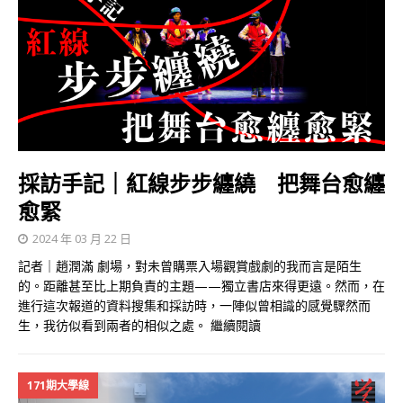
採訪手記｜紅線步步纏繞 把舞台愈纏
愈緊
2024 年 03 月 22 日
記者｜趙潤滿 劇場，對未曾購票入場觀賞戲劇的我而言是陌生
的。距離甚至比上期負責的主題——獨立書店來得更遠。然而，在
進行這次報道的資料搜集和採訪時，一陣似曾相識的感覺驟然而
生，我彷似看到兩者的相似之處。
繼續閱讀
171期大學線