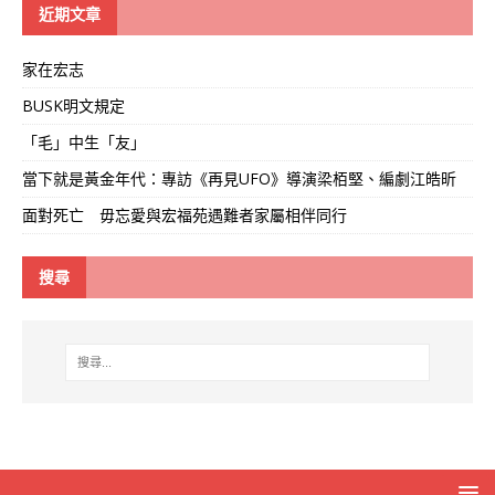
線
近期文章
家在宏志
BUSK明文規定
「毛」中生「友」
當下就是黃金年代：專訪《再見UFO》導演梁栢堅、編劇江皓昕
面對死亡 毋忘愛與宏福苑遇難者家屬相伴同行
搜尋