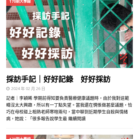
170期大學線
採訪手記｜好好記錄 好好採訪
2024 年 02 月 26 日
記者｜李穎晞 學期前得知要負責醫療健康議題時，由於我對這範
疇沒太大興趣，所以有一丁點失望。當我還在惆悵做甚麼議題，恰
巧在母校碰上相熟老師寒暄兩句，當中聊到近期學生自殺與情緒
病，她說：「很多報告說學生最
繼續閱讀