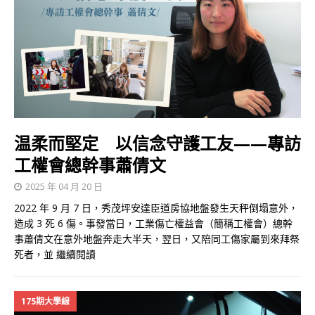
温柔而堅定 以信念守護工友——專訪
工權會總幹事蕭倩文
2025 年 04 月 20 日
2022 年 9 月 7 日，秀茂坪安達臣道房協地盤發生天秤倒塌意外，
造成 3 死 6 傷。事發當日，工業傷亡權益會（簡稱工權會）總幹
事蕭倩文在意外地盤奔走大半天，翌日，又陪同工傷家屬到來拜祭
死者，並
繼續閱讀
175期大學線