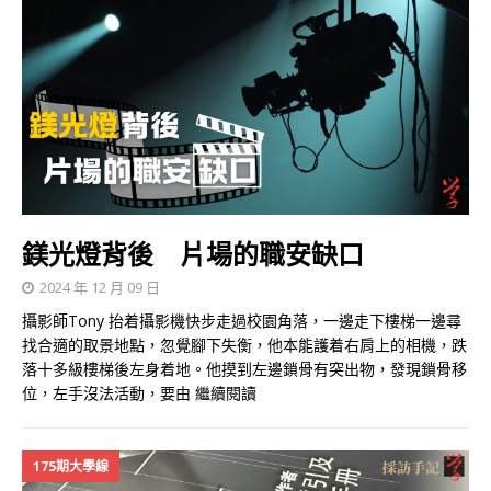
鎂光燈背後 片場的職安缺口
2024 年 12 月 09 日
攝影師Tony 抬着攝影機快步走過校園角落，一邊走下樓梯一邊尋
找合適的取景地點，忽覺腳下失衡，他本能護着右肩上的相機，跌
落十多級樓梯後左身着地。他摸到左邊鎖骨有突出物，發現鎖骨移
位，左手沒法活動，要由
繼續閱讀
175期大學線