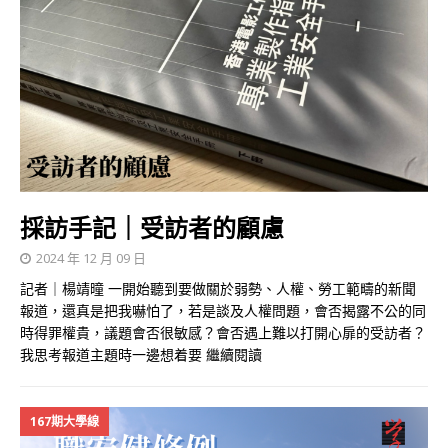
採訪手記｜受訪者的顧慮
2024 年 12 月 09 日
記者｜楊靖曈 一開始聽到要做關於弱勢、人權、勞工範疇的新聞
報道，還真是把我嚇怕了，若是談及人權問題，會否揭露不公的同
時得罪權貴，議題會否很敏感？會否遇上難以打開心扉的受訪者？
我思考報道主題時一邊想着要
繼續閱讀
167期大學線