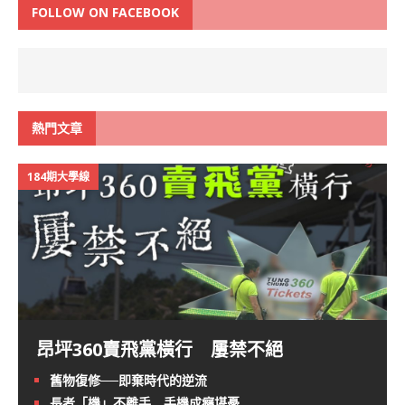
FOLLOW ON FACEBOOK
熱門文章
184期大學線
昂坪360賣飛黨橫行 屢禁不絕
舊物復修──即棄時代的逆流
長者「機」不離手 手機成癮堪憂