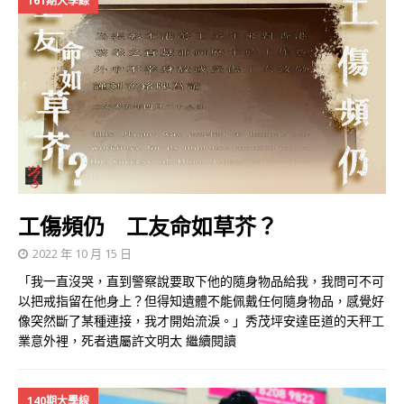
161期大學線
工傷頻仍 工友命如草芥？
2022 年 10 月 15 日
「我一直沒哭，直到警察說要取下他的隨身物品給我，我問可不可
以把戒指留在他身上？但得知遺體不能佩戴任何隨身物品，感覺好
像突然斷了某種連接，我才開始流淚。」秀茂坪安達臣道的天秤工
業意外裡，死者遺屬許文明太
繼續閱讀
140期大學線