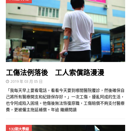
工傷法例落後 工人索償路漫漫
2019 年 03 月 05 日
「我每天早上要看電話，看看今天要到哪間醫院覆診，然後確保自
己將所有醫療開支和紀錄保存好。」一次工傷，擾亂阿成的生活，
也令阿成陷入困境。他傷後無法恢復原職，工傷賠償不夠支付醫療
費，更被僱主拖延補償。年逾
繼續閱讀
132期大學線