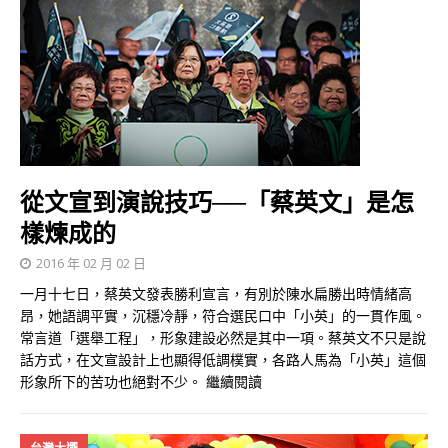
從文宣到演說技巧──「蔡英文」是怎
樣煉成的
2016 年 02 月 02 日
一月十七日，蔡英文發表勝利宣言，有別於陳水扁勝出時情緒高
昂，她語調平實，沉穩冷靜，符合選民口中「小英」的一貫作風。
常言道「選舉工程」，形象建設必然是其中一項。蔡英文不只是說
話方式，在文宣設計上也顯得低調樸實，各路人馬為「小英」這個
形象所下的苦功也絕對不少。
繼續閱讀