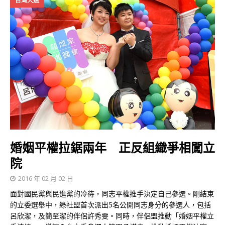
台灣大選
婚姻平權拉鋸兩年 正反組織爭相闖立
院
2016 年 02 月 02 日
面對國民黨與民進黨的冷待，同志平權推手決定自己參選。剛結束
的立委選舉中，綠社盟首次派出5名公開同志身分的參選人，包括
呂欣潔，及簡至潔的伴侶許秀雯。同時，伴侶盟推動「婚姻平權立