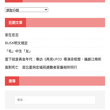
大
學
線
近期文章
家在宏志
BUSK明文規定
「毛」中生「友」
當下就是黃金年代：專訪《再見UFO》導演梁栢堅、編劇江皓昕
面對死亡 毋忘愛與宏福苑遇難者家屬相伴同行
搜尋