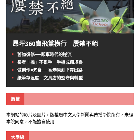
昂坪360賣飛黨橫行 屢禁不絕
舊物復修──即棄時代的逆流
長者「機」不離手 手機成癮堪憂
做創作≠乞食──香港原創IP尋出路
紙筆存溫度 文具店的堅守與轉型
版權
本網站的影片及圖片，版權屬中文大學新聞與傳播學院所有，未經
本院同意，不能擅自使用。
大學線