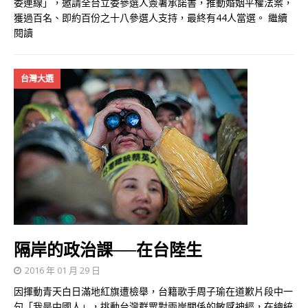
委連線」，邀請全台立委參選人簽署承諾書，推動婚姻平權法案，
獲過百名、即約百份之十八參選人支持，最終有44人當選。
繼續
閱讀
台灣大選
隔岸的政治課──在台陸生
2016 年 01 月 29 日
因揮動青天白日滿地紅旗遭檢舉，台籍歌手周子瑜在道歉片段中一
句「我是中國人」，挑動台灣群眾對兩岸關係的敏感神經，在總統