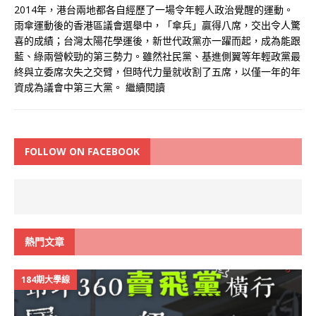
2014年，港台兩地都各自經歷了一場令年輕人政治覺醒的運動。
雨傘運動後的香港區議會選舉中，「傘兵」贏得八席，交出令人驚
喜的成績；台灣太陽花學運後，新世代政黨亦一躍而起，成為能跟
藍、綠兩營較勁的第三勢力。雖然社民黨、基進側翼等年輕政黨最
終與立委席次失之交臂，但時代力量就收割了五席，以僅一年的年
資成為議會中第三大黨。
繼續閱讀
FOLLOW ON FACEBOOK
熱門文章
184期大學線