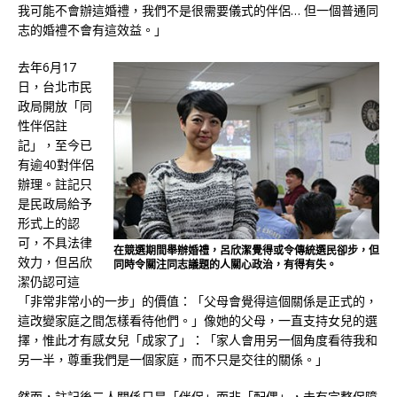
我可能不會辦這婚禮，我們不是很需要儀式的伴侶… 但一個普通同
志的婚禮不會有這效益。」
去年6月17
日，台北市民
政局開放「同
性伴侶註
記」，至今已
有逾40對伴侶
辦理。註記只
是民政局給予
形式上的認
可，不具法律
在競選期間舉辦婚禮，呂欣潔覺得或令傳統選民卻步，但
效力，但呂欣
同時令關注同志議題的人關心政治，有得有失。
潔仍認可這
「非常非常小的一步」的價值：「父母會覺得這個關係是正式的，
這改變家庭之間怎樣看待他們。」像她的父母，一直支持女兒的選
擇，惟此才有感女兒「成家了」：「家人會用另一個角度看待我和
另一半，尊重我們是一個家庭，而不只是交往的關係。」
然而，註記後二人關係只是「伴侶」而非「配偶」，未有完整保障