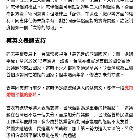
同志伴侶的權益。同志伴侶雖可用註記證明二人的親密關係，從而
為對方簽手術同意書；但法律上「配偶」在遺產、繳稅等方面的權
利，同志伴侶仍未能享有。對於同志伴侶面對的實際問題，註記制
度儼如一個「次等的認可」。
蔡英文表態支持
同志平權發展上，台灣常被視為「最先進的亞洲國家」；而「婚姻
平權」草案於2013年通過一讀後，台灣亦確實是首個於國會審議
此議題的東亞國家。當時不少人都寄望通過草案，令台灣成為亞洲
首個承認同性婚姻的國家；但事隔兩年多，修法卻未有寸進。
去年同志遊行前夕，當時仍是總統候選人的蔡英文，發佈一段
支持
婚姻平權的影片
。
首次有總統候選人表態支持，呂欣潔認為是重要的轉捩點：「這議
題在台灣已不是一個失分，而是加分的議題。」呂欣潔曾於民進黨
工作半年便離開，多少由於該黨當時對同志議題的態度不太友善；
然而大選過後，民進黨全面執政，加上第三勢力進入立法院，呂欣
潔相信婚姻平權法案能在數年內通過。