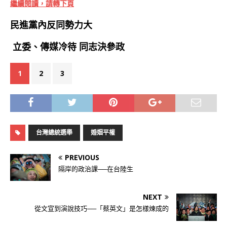
繼續閱讀，請轉下頁
民進黨內反同勢力大
立委、傳媒冷待 同志決參政
1
2
3
台灣總統選舉
婚姻平權
PREVIOUS
隔岸的政治課──在台陸生
NEXT
從文宣到演說技巧──「蔡英文」是怎樣煉成的