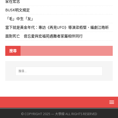
家在宏志
BUSK明文規定
「毛」中生「友」
當下就是黃金年代：專訪《再見UFO》導演梁栢堅、編劇江皓昕
面對死亡 毋忘愛與宏福苑遇難者家屬相伴同行
搜尋
© COPYRIGHT 2025 — 大學線 ALL RIGHTS RESERVED