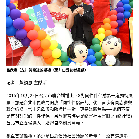
呂欣潔（左）與陳凌的婚禮（圖片由受訪者提供）
記者：黃頴恩 盧傑斯
2015年10月24日台北市聯合婚禮上，8對同性伴侶成為一道獨特風
景。那是台北市民政局開放「同性伴侶註記」後，首次有同志參與
聯合婚禮。當中呂欣潔和陳凌這一對，更是媒體焦點──她們不僅
是首對註記的同性伴侶，呂欣潔當時更是綠黨社民黨聯盟 (綠社盟)
台北市立委候選人，婚禮自然別具意義。
她直言辦婚禮，多少是出於倡議社會議題的考量：「沒有這選舉，