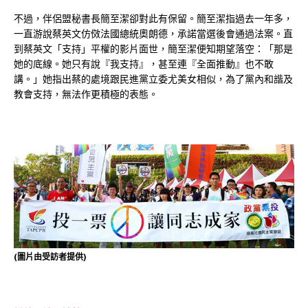
不過，伴侶盟秘書長簡至潔卻對此有保留。簡至潔指過去一年多，
一直游說蔡英文仿傚法國總統奧朗德，承諾當選後會通過法案。直
到蔡英文「支持」平權的影片面世，簡至潔便知期望落空：「那是
她的底線。她只有說『我支持』，甚至連『全面推動』也不敢
講。」她指出蔡的處境跟民進黨立委尤美女相似，為了黨內和諧及
教會支持，無法作更積極的表態。
(圖片由受訪者提供)