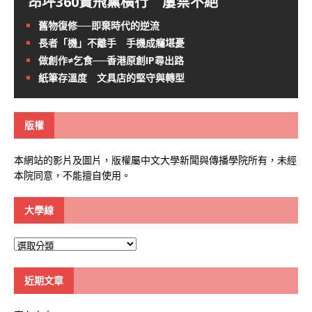
昂坪360賣飛黨橫行 屢禁不絕
舊物復修──即棄時代的逆流
長者「機」不離手 手機成癮堪憂
做創作≠乞食──香港原創IP尋出路
紙筆存溫度 文具店的堅守與轉型
版權
本網站的影片及圖片，版權屬中文大學新聞與傳播學院所有，未經
本院同意，不能擅自使用。
大學線
大
學
線
近期文章