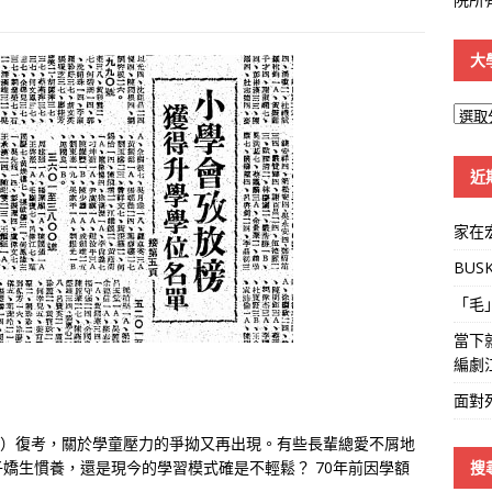
大
大
學
線
近
家在
BUS
「毛
當下
編劇
面對
SA）復考，關於學童壓力的爭拗又再出現。有些長輩總愛不屑地
搜
嬌生慣養，還是現今的學習模式確是不輕鬆？ 70年前因學額