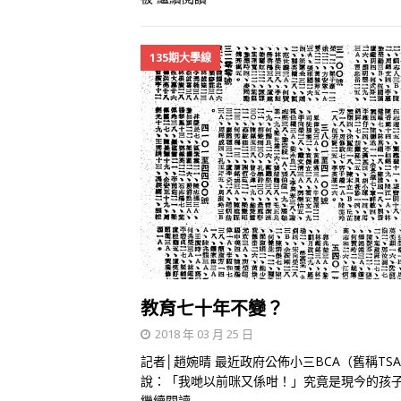
135期大學線
教育七十年不變？
2018 年 03 月 25 日
記者│趙婉晴 最近政府公佈小三BCA（舊稱T
說：「我哋以前咪又係咁！」究竟是現今的孩子
繼續閱讀