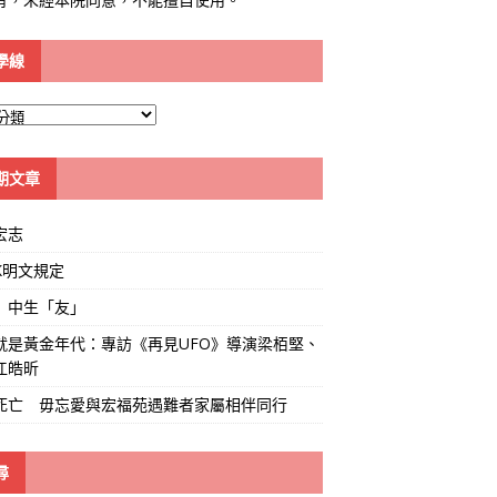
學線
期文章
宏志
K明文規定
」中生「友」
就是黃金年代：專訪《再見UFO》導演梁栢堅、
江皓昕
死亡 毋忘愛與宏福苑遇難者家屬相伴同行
尋