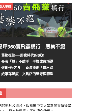
4期大學線
昂坪360賣飛黨橫行 屢禁不絕
舊物復修──即棄時代的逆流
長者「機」不離手 手機成癮堪憂
做創作≠乞食──香港原創IP尋出路
紙筆存溫度 文具店的堅守與轉型
權
站的影片及圖片，版權屬中文大學新聞與傳播學
有，未經本院同意，不能擅自使用。