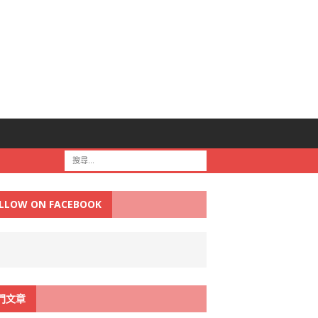
LLOW ON FACEBOOK
門文章