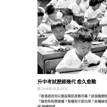
升中考試歷經幾代 愈久愈難
2018 年 03 月 27 日
「香港政府何以要設華民政務司署？這個機關辦
「維他命有哪幾種？每種有什麼功用？各種維他
被
繼續閱讀