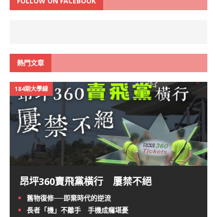
FOLLOW ON FACEBOOK
熱門文章
184期大學線
昂坪360賣飛黨橫行 屢禁不絕
舊物復修──即棄時代的逆流
長者「機」不離手 手機成癮堪憂