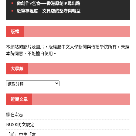
做創作≠乞食──香港原創IP尋出路
紙筆存溫度 文具店的堅守與轉型
版權
本網站的影片及圖片，版權屬中文大學新聞與傳播學院所有，未經
本院同意，不能擅自使用。
大學線
大
學
線
近期文章
家在宏志
BUSK明文規定
「毛」中生「友」