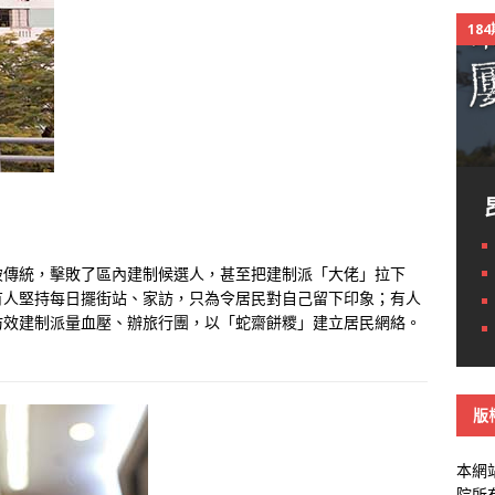
18
破傳統，擊敗了區內建制候選人，甚至把建制派「大佬」拉下
有人堅持每日擺街站、家訪，只為令居民對自己留下印象；有人
仿效建制派量血壓、辦旅行團，以「蛇齋餅糭」建立居民網絡。
版
本網
院所