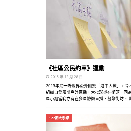
《社區公民約章》運動
2015 年 12 月 28 日
2015年底一場世界盃外圍賽「港中大戰」，
組織自發籌辦戶外直播，大批球迷在街頭一同
區小組當晚亦有在多區籌辦直播，凝聚街坊。
122期大學線