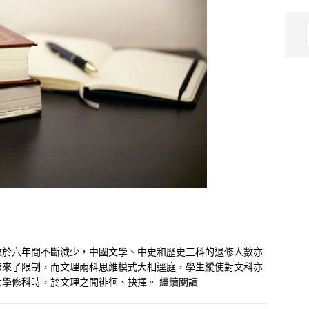
數於六年間不斷減少，中國文學、中史和歷史三科的退修人數亦
帶來了限制，而文理兩科思維模式大相逕庭，學生縱使對文科亦
大學修科時，於文理之間徘徊、抉擇。
繼續閱讀