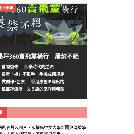
4期大學線
昂坪360賣飛黨橫行 屢禁不絕
舊物復修──即棄時代的逆流
長者「機」不離手 手機成癮堪憂
做創作≠乞食──香港原創IP尋出路
紙筆存溫度 文具店的堅守與轉型
權
站的影片及圖片，版權屬中文大學新聞與傳播學
有，未經本院同意，不能擅自使用。