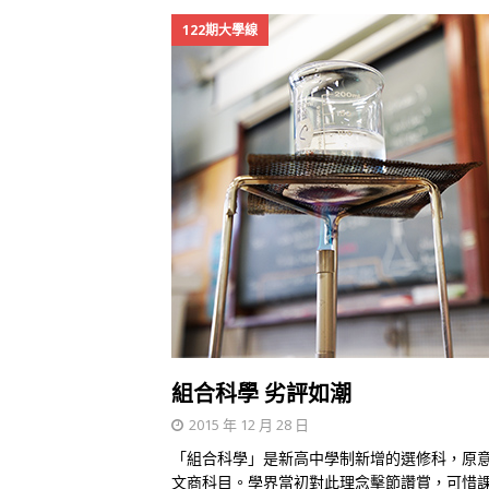
122期大學線
組合科學 劣評如潮
2015 年 12 月 28 日
「組合科學」是新高中學制新增的選修科，原
文商科目。學界當初對此理念擊節讚賞，可惜