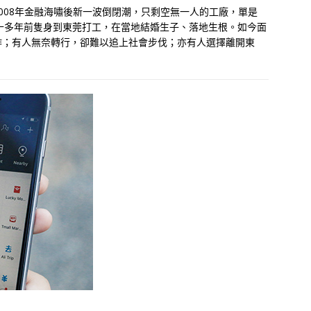
008年金融海嘯後新一波倒閉潮，只剩空無一人的工廠，單是
他們十多年前隻身到東莞打工，在當地結婚生子、落地生根。如今面
作；有人無奈轉行，卻難以追上社會步伐；亦有人選擇離開東