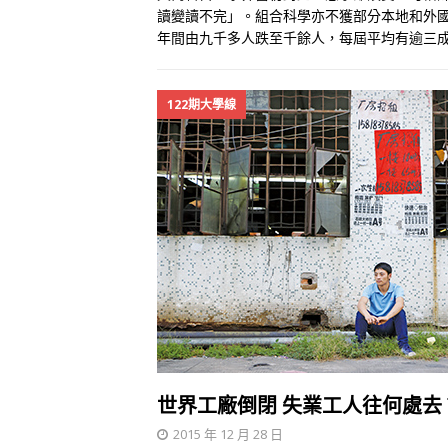
讀變讀不完」。組合科學亦不獲部分本地和外
年間由九千多人跌至千餘人，每屆平均有逾三
122期大學線
世界工廠倒閉 失業工人往何處去
2015 年 12 月 28 日