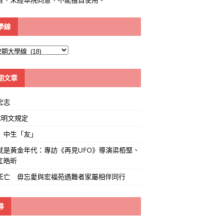
學線
期文章
宏志
K明文規定
」中生「友」
就是黃金年代：專訪《再見UFO》導演梁栢堅、
江皓昕
死亡 毋忘愛與宏福苑遇難者家屬相伴同行
尋