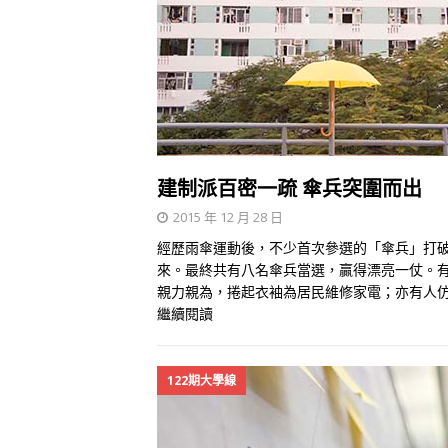
建制派百密一疏 傘兵突圍而出
2015 年 12 月 28 日
經歷雨傘運動後，不少首次參選的「傘兵」打
來。最終共有八名傘兵當選，贏得漂亮一仗。
親力親為，捲起衣袖為居民維修家電；亦有人
繼續閱讀
122期大學線