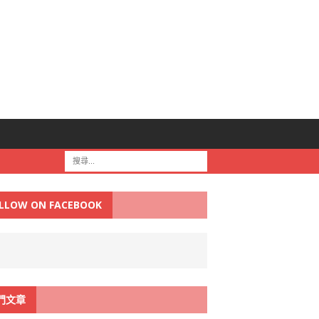
LLOW ON FACEBOOK
門文章