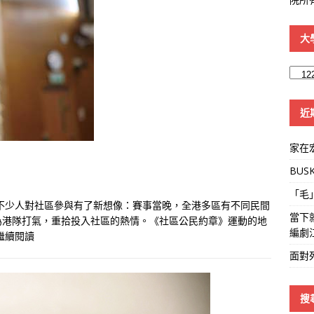
大
大
學
線
近
家在
BUS
「毛
令不少人對社區參與有了新想像：賽事當晚，全港多區有不同民間
當下
為港隊打氣，重拾投入社區的熱情。《社區公民約章》運動的地
編劇
繼續閱讀
面對
搜