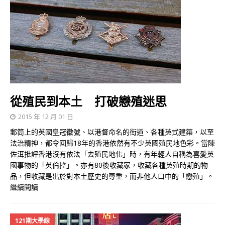
從殖民到本土 打破戀殖迷思
2015 年 12 月 01 日
郵筒上的英國皇冠徽號、以港督命名的街道、各種英式建築，以至
法治精神，都令回歸18年的香港依然有不少英國殖民地色彩。當陳
佐洱批評香港沒有依法「去殖民地化」時，有年輕人自稱為喜愛英
國事物的「英倫控」。亦有80後收藏家，收藏各種英殖時期的物
品，但收藏是出於對本土歷史的尊重，而非他人口中的「戀殖」。
繼續閱讀
121期大學線