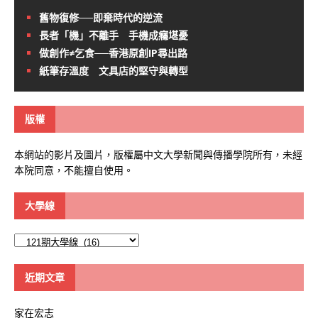
舊物復修──即棄時代的逆流
長者「機」不離手 手機成癮堪憂
做創作≠乞食──香港原創IP尋出路
紙筆存溫度 文具店的堅守與轉型
版權
本網站的影片及圖片，版權屬中文大學新聞與傳播學院所有，未經
本院同意，不能擅自使用。
大學線
大
學
線
近期文章
家在宏志