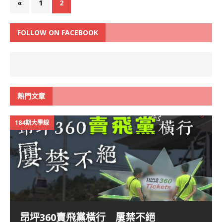
«
1
2
FOLLOW ON FACEBOOK
熱門文章
184期大學線
昂坪360賣飛黨橫行 屢禁不絕