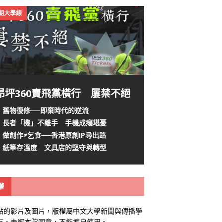
4期大學線
昂坪360賣飛黨橫行 屢禁不絕
舊物復修──即棄時代的逆流
長者「機」不離手 手機成癮堪憂
做創作≠乞食──香港原創IP尋出路
紙筆存溫度 文具店的堅守與轉型
權
站的影片及圖片，版權屬中文大學新聞與傳播學
有，未經本院同意，不能擅自使用。