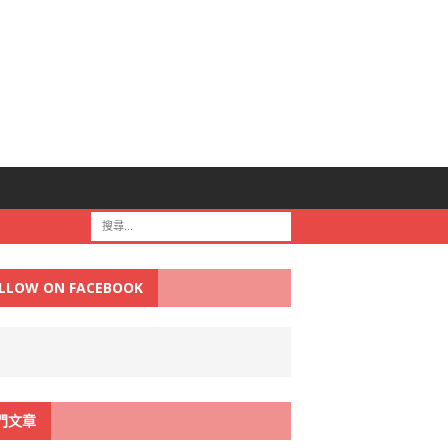
LLOW ON FACEBOOK
門文章