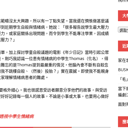
大
這範疇沒太大興趣，所以有一丁點失望。當我還在惆悵做甚麼議
聊到近期學生自殺與情緒病，她說：「很多報告說學生最大壓力
大
壓力，或家庭關係出現問題，而令到學生不能專注學業，因成績
學
庭壓力？」
線
近
簡單，加上探討學童自殺議題的電影《年少日記》當時引起公眾
。剛巧我認識一位患有情緒病的中學生Thomas（化名），得
家在
難忘的是Thomas提到最嚴重的情況，他腦內會不斷有自殺念
BUS
何我不跳樓自殺、（然後）投胎？」實在震撼。即使我不能親身
大家理解情緒病患者的難處。
「毛
當下
者須要格外細心。我也很感恩受訪者願意分享他們的故事，與受訪
編劇
要好好記錄每一個人的故事，不論是小事或大事，也要用心做好
面對
透視中學生情緒病
搜