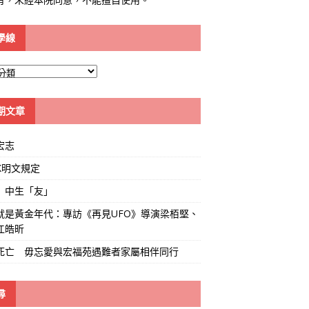
學線
期文章
宏志
K明文規定
」中生「友」
就是黃金年代：專訪《再見UFO》導演梁栢堅、
江皓昕
死亡 毋忘愛與宏福苑遇難者家屬相伴同行
尋