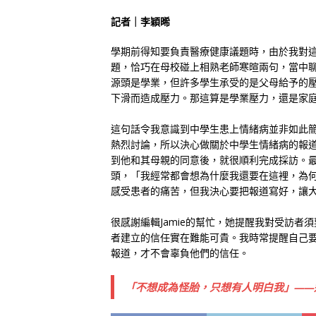
記者｜李穎晞
學期前得知要負責醫療健康議題時，由於我對
題，恰巧在母校碰上相熟老師寒暄兩句，當中
源頭是學業，但許多學生承受的是父母給予的
下滑而造成壓力。那這算是學業壓力，還是家
這句話令我意識到中學生患上情緒病並非如此
熱烈討論，所以決心做關於中學生情緒病的報道
到他和其母親的同意後，就很順利完成採訪。最
頭，「我經常都會想為什麼我還要在這裡，為
感受患者的痛苦，但我決心要把報道寫好，讓
很感謝編輯Jamie的幫忙，她提醒我對受訪
者建立的信任實在難能可貴。我時常提醒自己
報道，才不會辜負他們的信任。
「不想成為怪胎，只想有人明白我」——