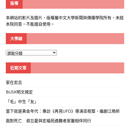
版權
本網站的影片及圖片，版權屬中文大學新聞與傳播學院所有，未經
本院同意，不能擅自使用。
大學線
大
學
線
近期文章
家在宏志
BUSK明文規定
「毛」中生「友」
當下就是黃金年代：專訪《再見UFO》導演梁栢堅、編劇江皓昕
面對死亡 毋忘愛與宏福苑遇難者家屬相伴同行