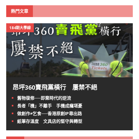
熱門文章
184期大學線
昂坪360賣飛黨橫行 屢禁不絕
舊物復修──即棄時代的逆流
長者「機」不離手 手機成癮堪憂
做創作≠乞食──香港原創IP尋出路
紙筆存溫度 文具店的堅守與轉型