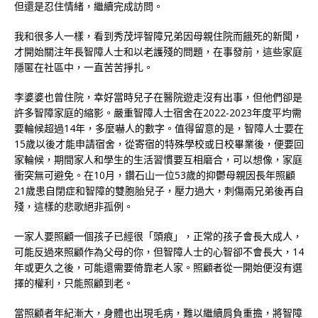
但還是忍住情緒，繼續完成訪問。
我和很多人一樣，看到秀茂坪智障兄弟因母親住院而餓死的新聞，
才開始關注年長智障人士和以老護殘的問題，在事發前，這些家庭
隱匿在社區中，一直苦苦掙扎。
李婆婆也曾住院，幸好當時兒子在醫院遊走沒有出事，但他們卻是
許多智障家庭的縮影。嚴重智障人士宿舍在2022-2023年度平均需
要輪候超過14年，多麼嚇人的數字。值得留意的是，智障人士要在
15歲以後才能申請宿舍，從寄宿的特殊學校或日校畢業後，便要回
家輪候，期間家人和學生的生活習慣要互相磨合，可以想像，家庭
衝突無可避免。在10月，鑽石山一位53歲的抑鬱母親因長年照顧
21歲患自閉症和智障的雙胞胎兒子，壓力過大，刺傷兩兄弟後再自
殘，這樣的悲歌絕非孤例。
一家人要照顧一個孩子已經很「頭痕」，正常的孩子會長大成人，
可能反過來照顧作為父母的你，但智障人士的心智卻不會長大，14
年或更久之後，可能還需要倚靠老人家。照顧者從一開始便沒有選
擇的權利，只能照顧到老。
當照顧者年紀漸大，身體也出現毛病，難以繼續肩負重擔，將智障