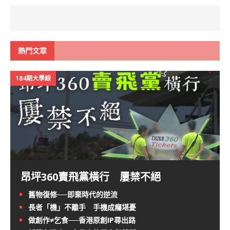
熱門文章
184期大學線
昂坪360賣飛黨橫行 屢禁不絕
舊物復修──即棄時代的逆流
長者「機」不離手 手機成癮堪憂
做創作≠乞食──香港原創IP尋出路