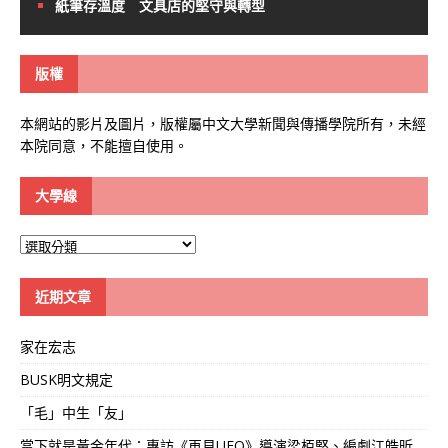
紙筆存溫度 文具店的堅守與轉型
版權
本網站的影片及圖片，版權屬中文大學新聞與傳播學院所有，未經
本院同意，不能擅自使用。
大學線
大
學
線
近期文章
家在宏志
BUSK明文規定
「毛」中生「友」
當下就是黃金年代：專訪《再見UFO》導演梁栢堅、編劇江皓昕