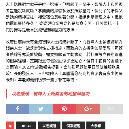
人士送進宿舍似乎是唯一選擇。但照顧了一輩子，智障人士和照顧
者豈能說斷就斷？李婆婆的抑鬱多源於照顧壓力，但兒子的陪伴又
是她的精神支柱，接受宿位意味著分開，拒絕也是情理之中。但他
們還能堅持多久？ 婆婆更迫切需要的是喘息空間，日間暫托、上
門打掃等是最直接減輕照顧壓力的方法。
政府目前尚未有全港智障人士的統計數字，而智障人士多被歸類為
殘疾人士，缺乏針對性支援措施。而政府的支援例如關愛隊、照顧
者熱線等亦流於被動，需要照顧者主動求助。若社署設立長期跟進
的個案經理，定期跟進每個家庭似乎更貼心，但其中花費的金錢不
言而喻。2023年施政報告提到，會加強照顧使用日間訓練服務且
較年長的殘疾人士。但智障人士具體獲分配到的資源會有多少仍屬
未知，年老的他們彷彿一輩子都在等待。
以老護殘 智障人士照顧者的絕望與無助
UBEAT
以老護殘
個案經理
大學線