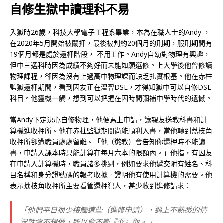
自修生獄中讀理科不易
入獄時26歲，科技大學電子工程系畢業，本為在職人士的Andy ，
在2020年5月開始被關押，最後被判約20個月的刑期，服刑期間有
19個月都是處於還柙階段， 不用工作。Andy自幼對物理有興趣，
但中三選科時因為成績不夠好而未能如願選修。上大學後他曾修讀
物理課程，卻因為沒有上過高中物理課而缺乏扎實根基。他在赤柱
監獄還柙期間，看到囚友正在溫習DSE，才得知獄中可以自修DSE
科目。他靈機一觸，想到可以把握在囚時間彌補中學時代的遺憾。
當Andy下定決心自修物理，他便馬上申請，讓親友送教科書和計
算機進收押所。他在赤柱監獄期間尚能順利入書，當他轉到荔枝角
收押所卻遭職員處處留難。「他（懲教）會告知你還柙時不能讀
書，申請入課本時只能計算在每月六本的限額內。」他指，有囚友
在申請入計算機時，職員諸多挑剔，例如要求他遞交附有姓名、科
目名稱和身分證號碼的報考收據，證明他有使用計算機的需要。他
表示荔枝角收押所主要看管還柙犯人，甚少收到進修請求：
「他們平日很少接觸這些（進修申請），遇上不熟悉的情
況就會不想做，所以會不斷『耍』你。 」