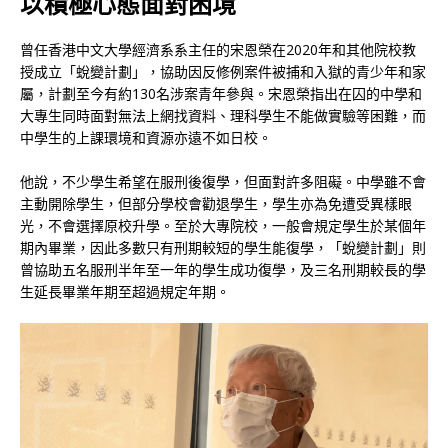
以積極心態面對困境
曾任香港中文大學經濟系系主任的宋恩榮在2020年和其他院校教
授成立「蛻變計劃」，協助因反修例案件被捕和入獄的青少年和家
屬，計劃至今有約130名涉案青年參與。宋恩榮指出在囚的中學和
大專生同時面對無法上網找資料、理科學生不能做實驗等困難，而
中學生的上課環境和資源亦遠不如日校。
他說，不少學生希望在服刑後復學，但面對許多阻礙。中學雖不會
主動開除學生，但部分學校會勸退學生，學生亦為免遭受異樣眼
光，不會選擇原校升學。至於大專院校，一般會規定學生於某個年
期內畢業，因此多數只有刑期較短的學生能復學，「蛻變計劃」則
曾協助五名服刑半年至一年的學生成功復學，及三名刑期較長的學
生延長畢業年期至超過規定年期。