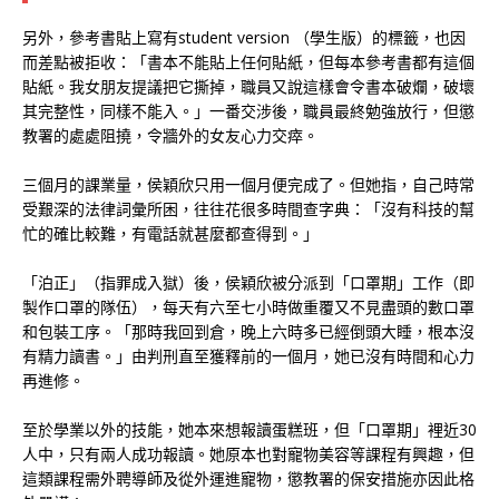
另外，參考書貼上寫有student version （學生版）的標籤，也因
而差點被拒收：「書本不能貼上任何貼紙，但每本參考書都有這個
貼紙。我女朋友提議把它撕掉，職員又說這樣會令書本破爛，破壞
其完整性，同樣不能入。」一番交涉後，職員最終勉強放行，但懲
教署的處處阻撓，令牆外的女友心力交瘁。
三個月的課業量，侯穎欣只用一個月便完成了。但她指，自己時常
受艱深的法律詞彙所困，往往花很多時間查字典：「沒有科技的幫
忙的確比較難，有電話就甚麼都查得到。」
「泊正」（指罪成入獄）後，侯穎欣被分派到「口罩期」工作（即
製作口罩的隊伍），每天有六至七小時做重覆又不見盡頭的數口罩
和包裝工序。「那時我回到倉，晚上六時多已經倒頭大睡，根本沒
有精力讀書。」由判刑直至獲釋前的一個月，她已沒有時間和心力
再進修。
至於學業以外的技能，她本來想報讀蛋糕班，但「口罩期」裡近30
人中，只有兩人成功報讀。她原本也對寵物美容等課程有興趣，但
這類課程需外聘導師及從外運進寵物，懲教署的保安措施亦因此格