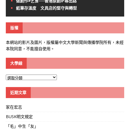
做創作≠乞食──香港原創IP尋出路
紙筆存溫度 文具店的堅守與轉型
版權
本網站的影片及圖片，版權屬中文大學新聞與傳播學院所有，未經
本院同意，不能擅自使用。
大學線
大
學
線
近期文章
家在宏志
BUSK明文規定
「毛」中生「友」