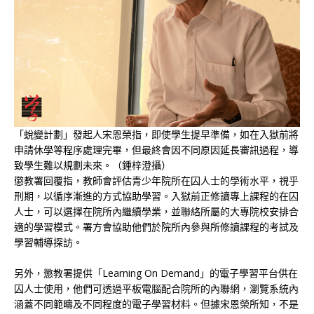
「蛻變計劃」發起人宋恩榮指，即使學生提早準備，如在入獄前將
申請休學等程序處理完畢，但最終會因不同原因延長審訊過程，導
致學生難以規劃未來。（鍾梓澄攝）
懲教署回覆指，教師會評估青少年院所在囚人士的學術水平，視乎
刑期，以循序漸進的方式協助學習。入獄前正修讀專上課程的在囚
人士，可以選擇在院所內繼續學業，並聯絡所屬的大專院校安排合
適的學習模式。署方會協助他們於院所內參與所修讀課程的考試及
學習輔導探訪。
另外，懲教署提供「Learning On Demand」的電子學習平台供在
囚人士使用，他們可透過平板電腦配合院所的內聯網，瀏覽系統內
涵蓋不同範疇及不同程度的電子學習材料。但據宋恩榮所知，不是