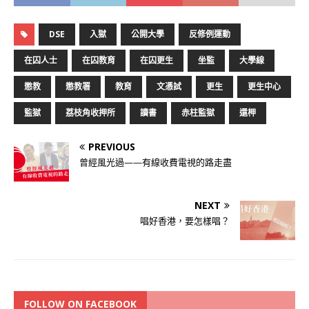
DSE
入獄
公開大學
反修例運動
在囚人士
在囚教育
在囚更生
坐監
大學線
懲教
懲教署
教育
文憑試
更生
更生中心
監獄
荔枝角收押所
讀書
赤柱監獄
還柙
PREVIOUS
曾經風光過——有線收費電視的路走盡
NEXT
唱好香港，要怎樣唱？
FOLLOW ON FACEBOOK