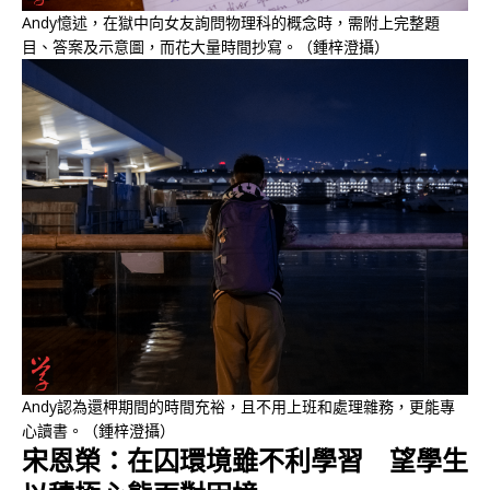
Andy憶述，在獄中向女友詢問物理科的概念時，需附上完整題
目、答案及示意圖，而花大量時間抄寫。（鍾梓澄攝）
Andy認為還柙期間的時間充裕，且不用上班和處理雜務，更能專
心讀書。（鍾梓澄攝）
宋恩榮：在囚環境雖不利學習 望學生