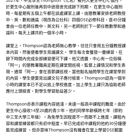
2021年，中五學生Thompson（化名）被判入更生中心七個月，
於更生中心服刑後再到中途宿舍完成餘下刑期。 在更生中心服刑
時，每星期有五個上午都在該處課室上課，由懲教署安排老師教授
中、英、數和通識（現改為公社科）四個DSE必修科目，首45分鐘
會由一位老師任教中、英文科，另一老師則於下一節任教數學和通
識科，每天上課共約一個半小時。
課堂上，Thompson認為老師無心教學，往往只會用五分鐘教授課
本内容，然後便着學生背誦課文。 學生每次會獲發一疊練習，在
餘下時間內完成全部練習便可下課。他又透露，中心有一位俗稱
「阿一」的懲教署職員定期在課堂間巡視，監督上課情況和學生表
現。通常「阿一」會在首節課巡視，當他點名抽問學生在課堂學到
的內容，學生便要背出課文句子應付檢查。Thompson認為一個半
小時的課堂本已不足以追上學校進度，加上學生上課只為協助老師
應付上頭檢查，對學生學習助益甚少。
Thompson亦表示課程內容過淺，未達一般高中課程的難度。由於
更生中心接收14至20歲的青少年，他的同學年齡橫跨七年（即約
中三至大學三年級）。為免學生因程度不一而跟不上進度，課程內
容和課堂練習都只有初中程度。早已完成初中課程的他約30分鐘便
能完成練習 ，但亦意味Thompson沒有機會在堂上學習DSE範圍