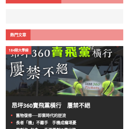
熱門文章
184期大學線
昂坪360賣飛黨橫行 屢禁不絕
舊物復修──即棄時代的逆流
長者「機」不離手 手機成癮堪憂