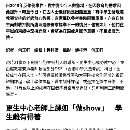
自2019年反修例事件，獄中青少年人數急增，在囚教育的需求因
此提升。時至今日，在囚人士進修仍是困難重重：有中學生發現懲
教署安排的老師無心教授；有家屬送參考書時困難重重，亦有自修
生面對收押院所處理進修需求標準不一的情況。儘管如此，他們在
牢獄的束縛中堅持進修，希望為在囚歲月賦予意義，不至虛度光
陰。
記者｜何正軒 編輯｜鍾梓澄 攝影｜鍾梓澄
何正軒
現時21歲以下的青年犯會被判入教導所、更生中心或勞教中心，並
由懲教署安排老師教授部分DSE （香港中學文憑考試）科目。至
於成年在囚人士，則可選擇報讀懲教署和大專院校合作開辦的遙距
短期課程、學士學位課程、職業訓練課程，或選擇在獄中自修。不
過，21歲或以上的成年在囚者不另設時間進修，只可利用工餘時間
學習。
更生中心老師上課如「做show」 學
生難有得著