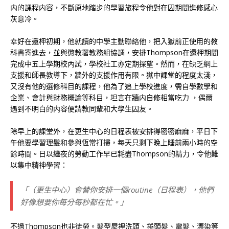
内的課程内容，不斷原地踏步的學習旅程令他對在囚期間進修感心
灰意冷。
幸好在還柙初期，他就讀的中學主動聯絡他，把入獄前正使用的教
科書寄進去，並與懲教署教務組協調，安排Thompson在還柙期間
完成中五上學期校內試，學校社工亦定期探望。然而，在缺乏網上
支援和師長教導下，牆外的支援作用有限。獄中課堂的程度太淺，
又沒有他的選修科目的課程，他為了追上學校進度，需自學數學和
企業、會計與財務概論等科目，坦言在牆内自修相當吃力 ，偶爾
遇到不明白的内容便請教同輩和大學生囚友。
除早上的課堂外，在更生中心的日程表被安排得密密麻麻，平日下
午他要學習理髮和參與恆常打掃，每天只剩下晚上睡前兩小時的空
餘時間。日以繼夜的勞動工作早已耗盡Thompson的精力，令他難
以集中精神學習：
「（更生中心）會替你安排一個routine（日程表），他們
好像想要你每分每秒都在忙。」
不過Thompson也非徒勞。髮型屋裡洗頭、捲頭髮、電髮、漂染等