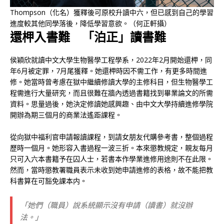
Thompson（化名）獲釋後可原校升讀中六，但已感到自己的學習
進度較其他同學落後，降低學習意欲。（何正軒攝）
還柙入書難 「泊正」讀書難
侯穎欣就讀中文大學生物醫學工程學系，2022年2月開始還柙，同
年6月被定罪，7月尾獲釋。她還柙時因不需工作，有更多時間進
修。她當時曾考慮在獄中繼續修讀大學的主修科目，但生物醫學工
程需進行大量研究，而且很難在牆內透過書籍找到畢業論文的所需
資料。思量過後，她決定修讀她感興趣、由中文大學持續進修學院
開辦為期三個月的商業法遙距課程。
從向獄中福利官申請報讀課程，到請女朋友代購參考書，整個過程
歷時一個月。她形容入書過程一波三折。本來懲教規定，親友每月
只可入六本書籍予在囚人士，若書本作學業進修用途則不在此限。
然而，當時懲教署職員表示未收到她申請進修的表格，故不能把教
科書算在可豁免課本内。
「她們（職員）說系統顯示沒有申請（讀書）就沒辦
法。」