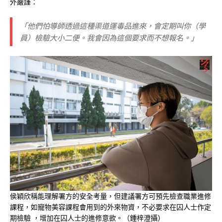
外嚴謹：
「他們怕導師透過這種渠道運毒品進來，會定期叫你（學
員）檢驗大小二便。我會因為這個要求而不想報名。」
侯穎欣稱能理解署方的安全考量，但建議署方可預先檢查職業進修
課程，如寵物美容課程會用到的外來物資，不必要求在囚人士作定
期檢驗 ，增加在囚人士的進修意欲。（鍾梓澄攝）