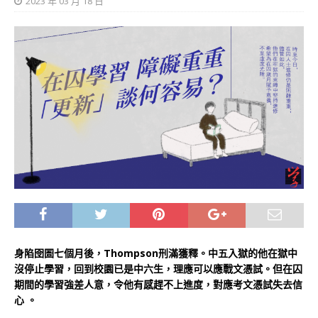
2023 年 03 月 18 日
身陷囹圄七個月後，Thompson刑滿獲釋。中五入獄的他在獄中
沒停止學習，回到校園已是中六生，理應可以應戰文憑試。但在囚
期間的學習強差人意，令他有感趕不上進度，對應考文憑試失去信
心 。