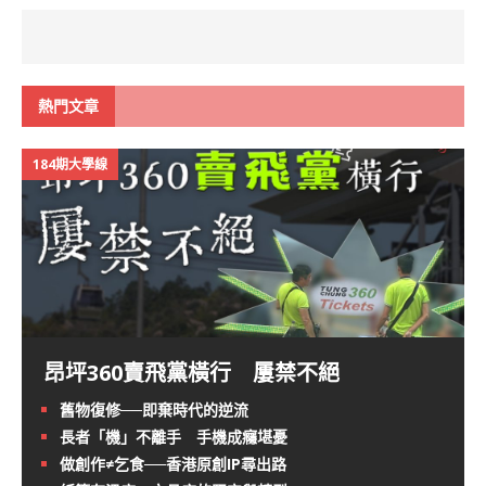
熱門文章
184期大學線
昂坪360賣飛黨橫行 屢禁不絕
舊物復修──即棄時代的逆流
長者「機」不離手 手機成癮堪憂
做創作≠乞食──香港原創IP尋出路