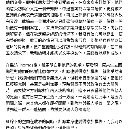
他們交疊。即使托朋友幫忙找到受訪者，在愈來愈多紅線下，他們
願意受訪與否又是一個未知數。中途嘗試找區議員幫忙，更有數名
區議員向我表示這類個案很難找。再加上稿題在數星期的導修內改
完又改，截稿前一星期才確定只能毫無退路地做這一題。儘管一開
始便有一個個案在手，立法會張欣宇議員也願意接受採訪，向我們
講解更多，但在缺乏親身經歷的情況下，我沒有信心可以寫出一篇
完整的報道，數天的心情只可以用焦急來形容。到後期通過朋友知
道M的情況後，便希望他能接受採訪。但他始終有所顧慮。在三番
五次請求下，我和編輯才能夠以文字採訪他，最終得以順利成故。
在採訪Thomas後，我更明白到他們的難處。更發現，原來失去回
鄉證對他們的影響比想像中大，紅線也變得愈加模糊。就像受訪者
所想，我認同他們有機會無法入境，但我未曾想像過的是，當他們
已經服完刑，甚至是被判無罪，現時背景不再與政治有太大關聯
時，都要被官方剝奪數年內入境的權利。這不只影響着他們與親人
的見面，還有日常工作生活。另一方面，一開始關注此事，是因為
開關之際，當其他人都在慶祝開關，到內地與親人聚首一堂之際，
唯獨這一群人不能過關，依然要與親人分隔兩地。
紅線下的空間在收窄的同時，紅線本身也變得愈加模糊，而我可以
做的，只是轉述他們的情況，僅此而已。