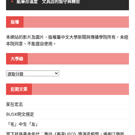
紙筆存溫度 文具店的堅守與轉型
版權
本網站的影片及圖片，版權屬中文大學新聞與傳播學院所有，未經
本院同意，不能擅自使用。
大學線
大
學
線
近期文章
家在宏志
BUSK明文規定
「毛」中生「友」
當下就是黃金年代：專訪《再見UFO》導演梁栢堅、編劇江皓昕