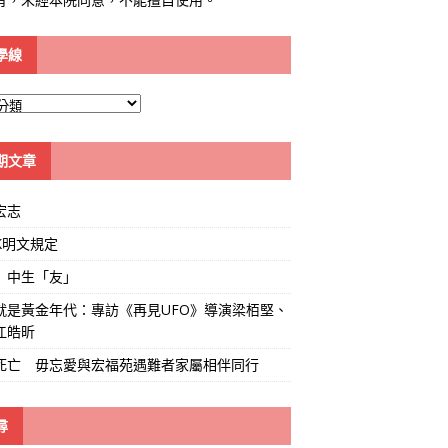
學線
期文章
宏志
K明文規定
」中生「友」
就是黃金年代：專訪《再見UFO》導演梁栢堅、
江皓昕
死亡 毋忘愛與宏福苑遇難者家屬相伴同行
尋