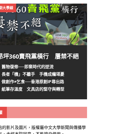
4期大學線
昂坪360賣飛黨橫行 屢禁不絕
舊物復修──即棄時代的逆流
長者「機」不離手 手機成癮堪憂
做創作≠乞食──香港原創IP尋出路
紙筆存溫度 文具店的堅守與轉型
權
站的影片及圖片，版權屬中文大學新聞與傳播學
有，未經本院同意，不能擅自使用。