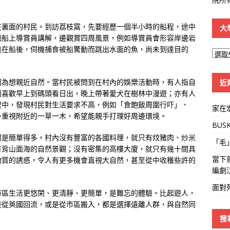
在裏面的村民。到訪荔枝窩，先要經歷一個半小時的船程，途中
大
聽船上導賞員講解，邊觀賞四周風景，例如導賞員會形容岸邊岩
追在船後，伺機捕食被船驚動而跳出水面的魚，尚未到達目的
大
學
線
因為想親近自然。當村民被問到在村內的娛樂活動時，有人指自
近
則喜歡早上到碼頭看日出，晚上帶著愛犬在樹林中漫遊；亦有人
程中，發現村民對生活要求不高，例如「食飽飯周圍行吓」、
家在
外重視附近的一草一木，希望能親手打理好周邊環境。
BUS
謂是簡單得多。村內沒有豐富的各國料理，就只有炆豬肉、炒米
「毛
有背山面海的自然景觀；沒有密集的高樓大廈，就只有幾十間具
當下
物質的誘惑，令人有更多機會直視大自然，甚至從中收穫些許的
編劇
面對
市區生活更悠閑、更清靜、更簡單，是難忘的體驗。比起遊人，
是從英國回流，或是從市區搬入，都是選擇遠離人群，與自然同
搜