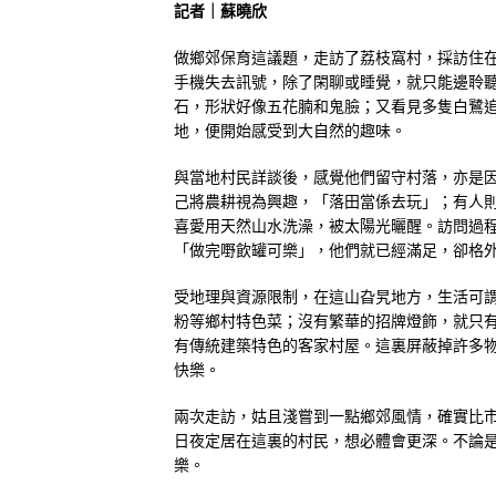
記者｜蘇曉欣
做鄉郊保育這議題，走訪了荔枝窩村，採訪住
手機失去訊號，除了閑聊或睡覺，就只能邊聆
石，形狀好像五花腩和鬼臉；又看見多隻白鷺
地，便開始感受到大自然的趣味。
與當地村民詳談後，感覺他們留守村落，亦是
己將農耕視為興趣，「落田當係去玩」；有人
喜愛用天然山水洗澡，被太陽光曬醒。訪問過
「做完嘢飲罐可樂」，他們就已經滿足，卻格
受地理與資源限制，在這山旮旯地方，生活可
粉等鄉村特色菜；沒有繁華的招牌燈飾，就只
有傳統建築特色的客家村屋。這裏屏蔽掉許多
快樂。
兩次走訪，姑且淺嘗到一點鄉郊風情，確實比
日夜定居在這裏的村民，想必體會更深。不論
樂。