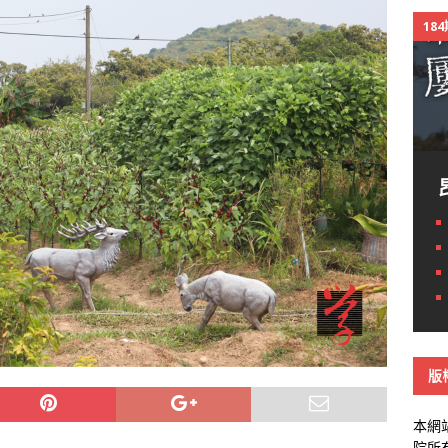
18
版
本網
院所