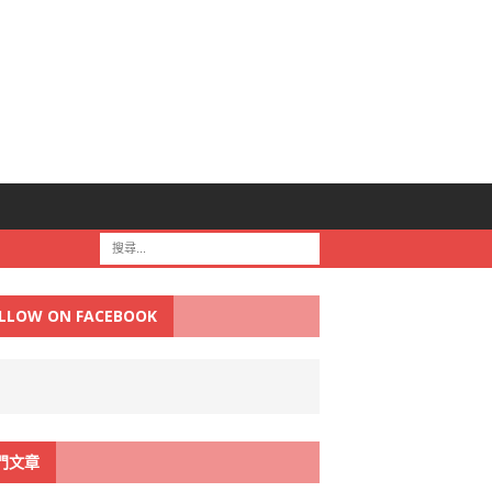
LLOW ON FACEBOOK
門文章