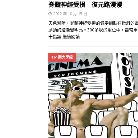
脊髓神經受損 復元路漫漫
2022 年 10 月 15 日
天色漸暗，脊髓神經受損的佩雯躺臥在微斜的
頭頂的燈漸變明亮。300多呎的單位中，最常
十指無
繼續閱讀
161期大學線