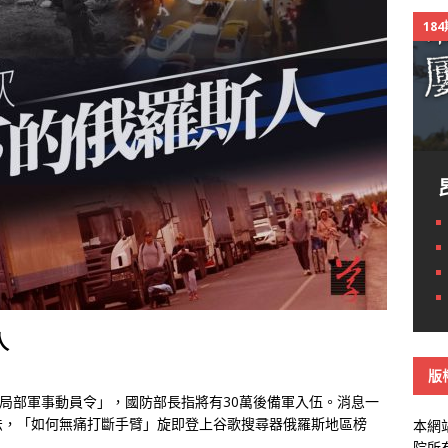
18
人
版
「局部軍事動員令」，國防部長指將有30萬後備軍入伍。消息一
法，「如何無痛打斷手臂」旋即登上谷歌搜尋器俄羅斯地區榜
本網
院所