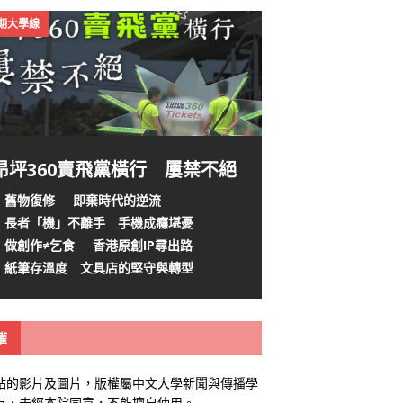
4期大學線
昂坪360賣飛黨橫行 屢禁不絕
舊物復修──即棄時代的逆流
長者「機」不離手 手機成癮堪憂
做創作≠乞食──香港原創IP尋出路
紙筆存溫度 文具店的堅守與轉型
權
站的影片及圖片，版權屬中文大學新聞與傳播學
有，未經本院同意，不能擅自使用。