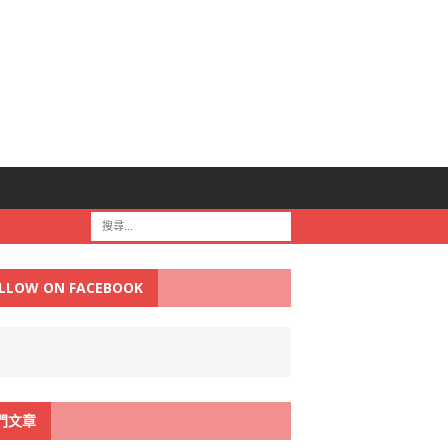
LLOW ON FACEBOOK
門文章