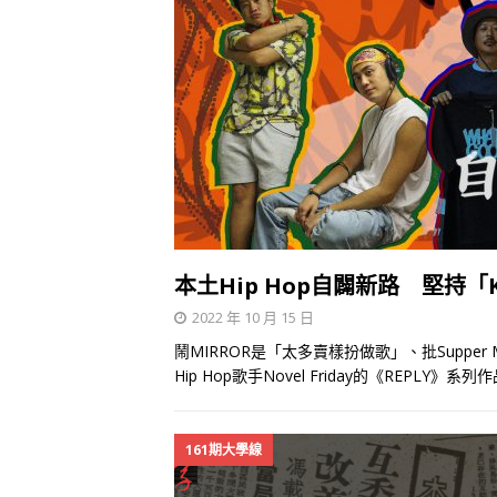
本土Hip Hop自闢新路 堅持「Kee
2022 年 10 月 15 日
鬧MIRROR是「太多賣樣扮做歌」、批Suppe
Hip Hop歌手Novel Friday的《REPLY》
161期大學線