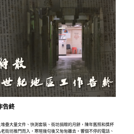
作告終
上堆疊大量文件、快測套裝、街坊捐贈的月餅，陳年舊照和獎杯
名老街坊推門而入，寒暄幾句後又匆匆離去。響個不停的電話、