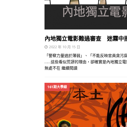
內地獨立電影難過審查 迷霧中
2022 年 10 月 15 日
「警察力量過於薄弱」、「不能反映官員貪污
……這些看似荒謬的理由，卻確實是內地獨立
無處不在
繼續閱讀
161期大學線