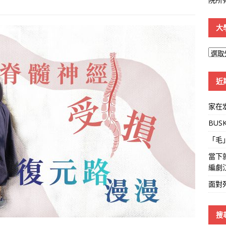
大
大
學
線
近
家在
BUS
「毛
當下
編劇
面對
搜