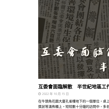
互委會面臨解散 半世紀地區工
2022 年 10 月 15 日
在牛頭角花園大廈孔雀樓地下的一個單位，桌
獎狀等滿佈櫃上。短短數十分鐘的訪問中，多