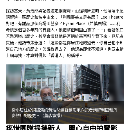
採訪當天，黃浩然與記者遊走銅鑼灣，沿經利舞臺時，他滔滔不絕
講解這一區歷史和名字由來：「利舞臺英文是甚麼？ Lee Theatre
對吧，有誠品那個商場叫甚麼？Hysan Place（希慎廣場）……利
希慎是個百多年前的有錢人，他把整個利園山買了⋯⋯」看著他口
若懸河道出歷史，甚至會懷疑他是否把維基百科全背下來。見記者
質疑，他語帶焦急道：「這些都是你居住地的過去，你自己也不知
道自己地方的歷史，怎說得過去？」他認為即使不知道，也要主動
上網尋找，才算對得起「香港人」的稱呼。
從小居住於銅鑼灣的黃浩然繪聲繪影地向記者講解利園和丹
麥餅店的歷史。（蕭彥寧攝）
疼惜團隊提攜新人
開心自由拍電影