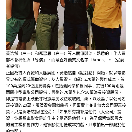
黃浩然（左一）和馮惠思（右一）等人關係融洽，熟悉的工作人員
都不會稱他為「導演」，而是直呼他英文名字「Amos」。（受訪
者提供）
正因為待人真誠和人脈廣闊，黃浩然自《點對點》開始，就以電影
界少有的模式籌備資金：友人集資。《緣》270萬的製作成本，首
100萬是向20位朋友籌得，包括舊同學和舊同事；其後100萬則是
兩間小型電影公司提供；最後的70萬則包含50萬演員投資股份，
即是待電影上映後才根據票房收益收取的片酬，以及妻子以公司名
義投資的20萬。籌備資金聽似曲折，但事實上並非無大公司願意投
資，只是黃浩然拒絕接受：「如果所有錢都是他們（大公司）投
資，你想想電影會是誰作主？當然是他們。」 為了保留電影最大
的自主權和創作力，他寧願使用低成本拍戲，只求拍出一部屬於他
的電影。