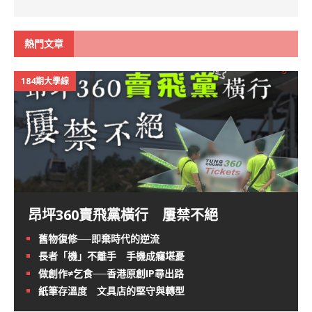
熱門文章
184期大學線
昂坪360賣飛黨橫行 屢禁不絕
舊物復修──即棄時代的逆流
長者「機」不離手 手機成癮堪憂
做創作≠乞食──香港原創IP尋出路
紙筆存溫度 文具店的堅守與轉型