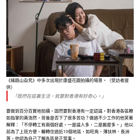
《緣路山旮旯》中多次出現於康盛花園拍攝的場景。（受訪者提
供）
「既然在這裏生活，就要對香港有好奇心。」
要做到百分百實地拍攝，固然要對香港有一定認識。對香港各區瞭
如指掌的黃浩然，背後是否下了很多苦功？做過不少工作的他笑著
解釋：「不停轉工有兩個好處，一是識人多，二是搬屋多。」他以
前為了上班方便，輾轉住過近10個地區，如旺角、薄扶林、長洲
等，他認為自己了解各區是正常事。