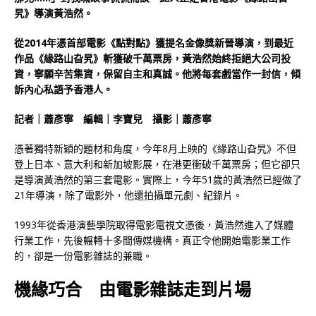
旯》導演黃浩然。
從2014年憑首部電影《點對點》獲提名金像獎新晉導演，到最近
作品《緣路山旮旯》斬獲破千萬票房，黃浩然始終拒絕大公司投
資，寧願辛苦集資，保留自主和真誠。他將每套戲當作一封信，傾
訴內心私語予香港人。
記者｜蕭彥寧 編輯｜李寶兒 攝影｜蕭彥寧
憑著獨特新穎的題材和角度，今年8月上映的《緣路山旮旯》不但
登上日本、意大利和新加坡影展，在港更衝破千萬票房；但它卻只
是導演黃浩然的第三套電影。實際上，今年51歲的黃浩然已經做了
21年導演，除了電影外，他還拍攝單元劇、紀錄片。
1993年從香港演藝學院取得電影電視文憑後，黃浩然進入了媒體
行業工作，先後輾轉十多間傳媒機構。真正令他開始電影業工作
的，卻是一份電影雜誌的兼職。
機緣巧合
由電影雜誌走到片場