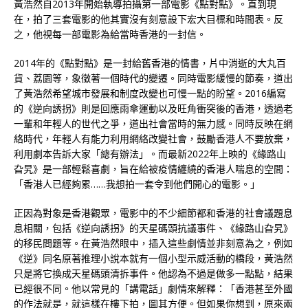
黃浩然自2013年開始執導拍攝第一部電影《點對點》。直到現
在，拍了三套電影的他其實沒有刻意設下宏大目標和時間表。反
之，他視每一部電影為給當時香港的一封信。
2014年的《點對點》是一封給舊香港的情書，片中消逝的大丸百
貨、荔園等，象徵著一個時代的變遷。同時電影緩慢的節奏，道出
了黃浩然希望城市發展和制度改變也可慢一點的盼望。2016編寫
的《逆向誘拐》則是回應雨傘運動以及旺角衝突後的香港，透過老
一輩和年輕人的世代之爭，道出社會當時的無力感。同時反映在網
絡時代，年輕人有能力利用網絡改變社會，鼓勵香港人不要放棄，
利用劇本告訴大家「總有辦法」。而最新2022年上映的《緣路山
旮旯》是一部輕鬆喜劇，旨在給被疫情纏繞的香港人喘息的空間：
「香港人已經夠累……我想拍一套令到他們開心的電影。」
正因為對象是香港觀眾，電影中的不少細節都和香港的社會議題息
息相關，包括《逆向誘拐》的天星碼頭抗議事件、《緣路山旮旯》
的移民問題等。在黃浩然眼中，插入這些劇情並非刻意為之，例如
《逆》同名原著推理小說本就有一個小型示威活動的橋段，黃浩然
只是將它換成天星碼頭清拆事件。他認為不過是做多一點點，結果
已經很不同。他以常見的「講電話」劇情來解釋：「香港甚至外國
的作法就是，就這樣在樓下拍，圖其方便。但如果你想到，原來兩