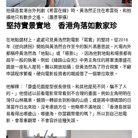
拍攝首套港台外判劇《希雲在線》時，黃浩然正住在希雲街，和拍
攝地只有數步之遙。（蕭彥寧攝）
堅持實景實地
香港角落如數家珍
在地點選材上，處處可見黃浩然對電影「寫實」的堅持。從2016
年《逆向誘拐》開始與黃浩然合作至今的製片馮惠思說，片場內外
都稱呼黃浩然為「地點L」或「場景L」，因為他對地點和場景都有
超乎一般的執著。例如《緣路山旮旯》中男主角住的將軍澳康盛花
園是一座私人屋苑，難以開放拍攝；但黃浩然為了符合現實，不顧
申請程序繁複，硬向電影投資者的親戚借了一個單位取景。
他解釋：「康盛花園屋型很長很怪，和其他屋苑不同，騙不了人
的。」他憶述以前看電影常常看到不合理的畫面，例如主角明明在
灣仔山林飆車，鏡頭一轉卻去到粉嶺的山道；或是將中環碼頭的日
落當作日出來拍，沒考慮過方位。他略帶不滿地說：「香港島很容
易看得出哪邊山、哪邊海，你當觀眾傻的嗎？」所以到自己拍電
影，會尊重觀眾，不會容許這種失誤。