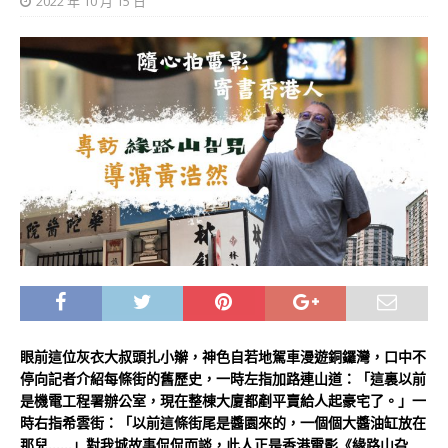
2022 年 10 月 15 日
眼前這位灰衣大叔頭扎小辮，神色自若地駕車漫遊銅鑼灣，口中不
停向記者介紹每條街的舊歷史，一時左指加路連山道：「這裏以前
是機電工程署辦公室，現在整棟大廈都剷平賣給人起豪宅了。」一
時右指希雲街：「以前這條街尾是醬園來的，一個個大醬油缸放在
那兒……」對我城故事侃侃而談，此人正是香港電影《緣路山旮