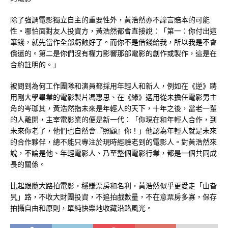
除了強調電影獨立自主的重要性外，黃浩然亦不諱言賠本的可能
性。哪怕面對友人投資方，黃浩然都會直接說：「第一：你付出這
筆錢，就先當作全部虧蝕好了。而你不是借錢給我，所以我是不會
償還的。第二是你們沒有權力影響那部電影的創作或製作，這是在
合約註明的。」
被問到為何工作團隊和演員都採用年輕人和新人，例如在《逆》聘
用剛大學畢業的電影製片馮惠思、在《緣》選用從未擔任電影男主
角的岑珈其，黃浩然指未來是年輕人的天下，十年之後，當老一輩
的人離開，主宰電影業的便是新一代：「你現在和年輕人合作，到
未來你老了，他們也自然會『照顧』你！」他認為年輕人就是未來
的合作夥伴，總不能只專注於現時經驗老到的電影人。對黃浩然來
說，不論是他、年輕電影人、乃至整個電影行業，都是一個共同成
長的關係。
比起跟隨大路拍電影，穩賺票房和名利，黃浩然似乎更愛走「山旮
旯」路，不收大財團投資，不追拍戲數量，不在意票房多寡，保存
拍攝自由和原則，單純快樂地收藏沿路風光。