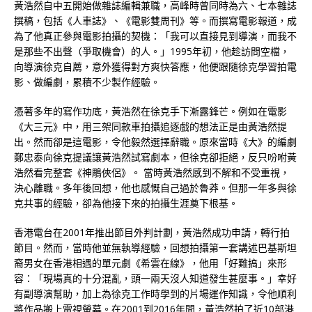
黃浩然自中五開始做雜誌編輯兼職，高峰時曾同時為六、七本雜誌
撰稿，包括《人車誌》、《電影雙周刊》等。而撰寫電影報道，成
為了他真正參與電影拍攝的契機：「我可以直接見到導演，而我不
是那些不出聲（爭取機會）的人。」1995年初，他趁訪問空檔，
向導演徐克自薦，意外獲得對方爽快答應，他便跟隨徐克學習拍電
影、做編劇，累積不少製作經驗。
憑著多年的寫作功底，黃浩然在徐克手下漸露鋒芒。例如在電影
《大三元》中，用三架同款車拍攝追逐戲的想法正是由黃浩然提
出。然而卻是這電影，令他毅然選擇辭職。原來當時《大》的編劇
鄭忠泰向徐克提議讓黃浩然試寫劇本，但徐克卻拒絕，反只吩咐黃
浩然看完整套《神鵰俠侶》。 當時黃浩然感到不解和不受重視，
決心離職。多年後回想，他也感慨自己過於魯莽。但那一年多與徐
克共事的經驗，卻為他接下來的拍攝生涯奠下根基。
香港電台在2001年推出節目外判計劃，黃浩然成功申請，轉行拍
節目。然而，當時他並無執導經驗，回想拍攝第一套講述巴基斯坦
裔男女在香港相遇的單元劇《希雲在線》，他用「好難搞」來形
容：「現場真的十分混亂，頭一兩天沒人知道發生甚麼事。」幸好
有副導演幫助，加上為徐克工作時學到的片場運作知識，令他順利
將作品搬上電視螢幕。在2001到2016年間，黃浩然拍了近10部港