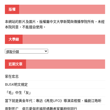
版權
本網站的影片及圖片，版權屬中文大學新聞與傳播學院所有，未經
本院同意，不能擅自使用。
大學線
大
學
線
近期文章
家在宏志
BUSK明文規定
「毛」中生「友」
當下就是黃金年代：專訪《再見UFO》導演梁栢堅、編劇江皓昕
面對死亡 毋忘愛與宏福苑遇難者家屬相伴同行