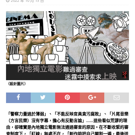
2022 年 10 月 15 日
（設計圖片）
「警察力量過於薄弱」、「不能反映官員貪污腐敗」、「片尾音樂
（方言民樂）沒有字幕，擔心有反動言論」……這些看似荒謬的理
由，卻確實是內地獨立電影無法通過審查的原因。在不斷收緊的審
查制度下，「紅線」無處不在，「創作時把自己閹割一遍，最後送