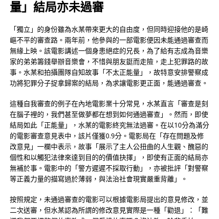
量」結局亦未過審
「獨立」的身份雖為水某帶來更大的自由度，但同時迎接他的是崎
嶇不平的審查路。兩年前，他參與的一部電影便因未能通過審查而
無緣上映。該電影講述一個身患絕症的兄長，為了給有志成為音樂
家的弟弟籌錢舉辦音樂會，不惜與朋友鋌而走險，走上犯罪路的故
事。水某和拍攝團隊自知故事「不太正能量」，故特意安排警察成
功將犯罪分子捉拿歸案的結局，為求讓電影更正面，能通過審查。
這種自我審查的例子在內地電影業十分常見，水某直言「審查是刻
在腦子裡的，我們甚至做夢都在想到如何通過審查」。然而，即使
結局如此「正能量」，水某的電影終究無法過審。在以10分為滿分
的電影審查意見表中，該片僅獲0.9分。電影局在「存在問題及修
改意見」一欄中表示，故事「展示了主人公扭曲的人生觀、醜惡的
個性和以觸犯法律來達到目的的價值抉擇」，即使有正面的結局亦
無補於事。電影中的「警方遲遲不採取行動」，亦被批評「對警察
等正義力量的描寫過於薄弱，與法治社會現實嚴重背離」。
按照規定，未通過審查的電影可以根據電影局提出的意見修改，並
二次送審，但水某認為所謂的修改意見實際是一種「勸退」：「難