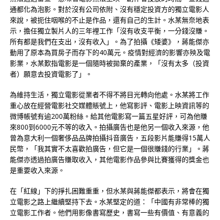
通都化為泡影。對於沒有公司依附、沒有穩定投資方的獨立電影人
來說，被扼住咽喉的不止是作品，還有自己的生計。水某無奈地表
示，擔任獨立製片人的三年裡工作「沒有收支平衡，一分錢沒賺。
所有都是我們在支出，沒有收入」。為了拍攝《矮婆》，蔣能傑亦
動用了原本為買房子而存下的40萬元。疫情對經濟的影響亦殃及電
影業，水某歎指電影是一個隨時被拋棄的產業，「沒有太多（投資
者）願意去投資電影了」。
為維持生活，獨立電影從業者不得不將目光轉向他處。水某將工作
重心放在經營電影社交媒體賬號上，他寫影評、電影上映資訊等的
微博帳號有逾200萬粉絲。給其他電影寫一篇五星好評，可為他賺
來800到6000元不等的收入。拍攝廣告也是他另一個收入來源，他
曾為意大利一個奢侈品品牌拍攝抖音廣告，五段影片能賺得15萬人
民幣，「我其實不太喜歡拍廣告，但它是一個很賺錢的行業」。蔣
能傑亦透過拍廣告賺取收入，其他電影作品參與比賽獲得的獎金也
是重要收入來源。
在「紅線」下的掙扎困難重重，但水某與蔣能傑都表示，將會在獨
立電影之路上繼續堅持下去。水某堅定的道：「中國有非常棒的獨
立電影工作者。他們用影像書寫歷史，書寫一些有價值、有意義的