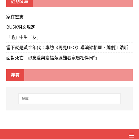
近期文章
家在宏志
BUSK明文規定
「毛」中生「友」
當下就是黃金年代：專訪《再見UFO》導演梁栢堅、編劇江皓昕
面對死亡 毋忘愛與宏福苑遇難者家屬相伴同行
搜尋