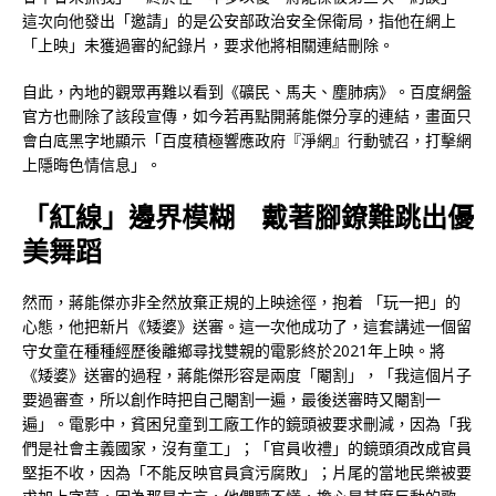
這次向他發出「邀請」的是公安部政治安全保衛局，指他在網上
「上映」未獲過審的紀錄片，要求他將相關連結刪除。
自此，內地的觀眾再難以看到《礦民、馬夫、塵肺病》。百度網盤
官方也刪除了該段宣傳，如今若再點開蔣能傑分享的連結，畫面只
會白底黑字地顯示「百度積極響應政府『淨網』行動號召，打擊網
上隱晦色情信息」。
「紅線」邊界模糊 戴著腳鐐難跳出優
美舞蹈
然而，蔣能傑亦非全然放棄正規的上映途徑，抱着 「玩一把」的
心態，他把新片《矮婆》送審。這一次他成功了，這套講述一個留
守女童在種種經歷後離鄉尋找雙親的電影終於2021年上映。將
《矮婆》送審的過程，蔣能傑形容是兩度「閹割」，「我這個片子
要過審查，所以創作時把自己閹割一遍，最後送審時又閹割一
遍」。電影中，貧困兒童到工廠工作的鏡頭被要求刪減，因為「我
們是社會主義國家，沒有童工」；「官員收禮」的鏡頭須改成官員
堅拒不收，因為「不能反映官員貪污腐敗」；片尾的當地民樂被要