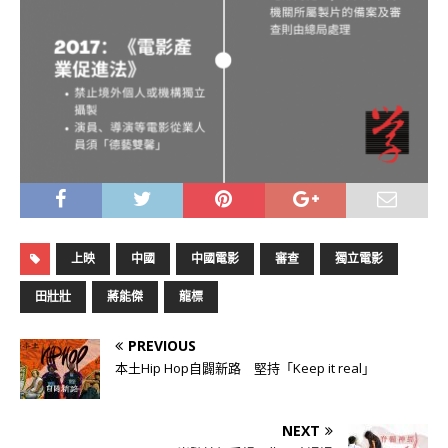
上映
中國
中國電影
審查
獨立電影
田壯壯
蔣能傑
龍標
PREVIOUS
本土Hip Hop自闢新路 堅持「Keep it real」
NEXT