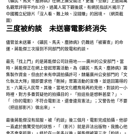
《礦民、馬夫、塵肺病》在網上廣受關注，更獲「豆瓣」上逾兩萬
名觀眾評得平均8.3分，過萬人寫下觀後感，有網民指該片揭示了
中國獨立紀錄片「沒人看、難上映、沒錢賺」的困境。（網頁截
圖）
三度被約談 未送審電影終消失
儘管並未送審，《礦民、馬夫、塵肺病》仍難逃「被審查」的命
運，蔣能傑三次接到不同部門的致電和約談。
最先「找上門」的是蔣能傑公司註冊地——廣州的公安部門。當
時，蔣能傑正在網上發起眾籌活動，為《礦民、馬夫、塵肺病》籌
集製作資金，但由於未有申請拍攝許可，隸屬廣州公安部門的「文
化執法大隊」隨即要求他「刪掉」眾籌活動的宣傳，並退回籌得的
五、六萬元人民幣。其後，當地文化體育局再約見他，對談的一小
時裡，對方多番質疑他的拍攝目的，「拍這些是想幹甚麼？」、
「（你的電影）不符合電影法，還會違背憲法」；又警告他「不要
（把這部影片）做出來」。
最後蔣能傑沒有屈服，被「約談」後三個月，電影完成拍攝，他卻
一直處於擔驚受怕的狀態，「（影片）就是非法出版物，我擔心他
會不會來抓我」。終於在一年多以後，蔣能傑被第三次「約談」。