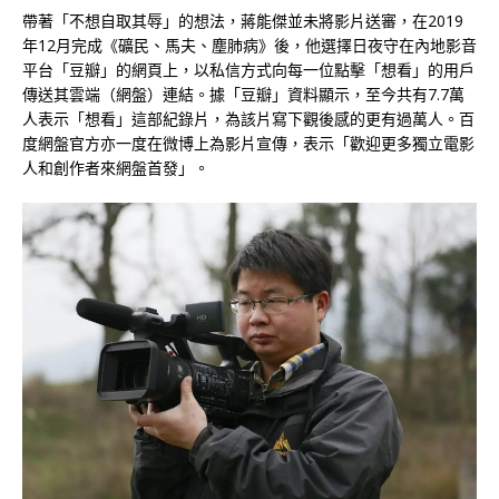
帶著「不想自取其辱」的想法，蔣能傑並未將影片送審，在2019
年12月完成《礦民、馬夫、塵肺病》後，他選擇日夜守在內地影音
平台「豆瓣」的網頁上，以私信方式向每一位點擊「想看」的用戶
傳送其雲端（網盤）連結。據「豆瓣」資料顯示，至今共有7.7萬
人表示「想看」這部紀錄片，為該片寫下觀後感的更有過萬人。百
度網盤官方亦一度在微博上為影片宣傳，表示「歡迎更多獨立電影
人和創作者來網盤首發」。