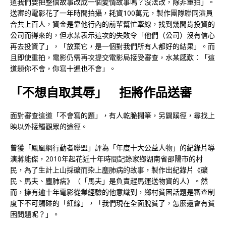
道我們要把整個故事改成一個愛情故事嗎？沒法改，除非重拍」。
送審的電影花了一年時間拍攝，耗資100萬元，製作團隊聯同演員
合共上百人，資金是靠他行內的前輩幫忙牽線，找到幾間肯投資的
公司而得來的，但水某表示這次的失敗令「他們（公司）沒有信心
再去投資了」，「放棄它，是一個對我們所有人都好的結果」。而
且即使重拍，電影仍需再次提交電影局接受審查，水某感歎：「這
道題你不會，你寫十遍也不會」。
「不想自取其辱」 拒將作品送審
面對審查這道「不會寫的題」，有人乾脆擱筆，另闢蹊徑，尋找上
映以外接觸觀眾的途徑。
曾獲「鳳凰網行動者聯盟」評為「年度十大公益人物」的紀錄片導
演蔣能傑，2010年起花近十年時間記錄家鄉湖南省邵陽市的村
民，為了生計上山採礦而染上塵肺病的故事，製作出紀錄片《礦
民、馬夫、塵肺病》（「馬夫」是負責趕馬運送物資的人）。然
而，擁有逾十年電影從業經驗的他意識到，鄉村貧困話題是審查制
度下不可觸碰的「紅線」，「我們現在全面脫貧了，怎麼還會有貧
困問題呢？」。