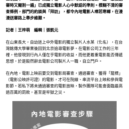
審時又閹割一遍」已成獨立電影人心中默認的準則。模糊不清的審
查條例，部門的約談與「拜訪」，都令內地電影人噤若寒蟬，在漫
漫送審路上舉步維艱。
記者｜王梓萌 編輯｜張凱元
在山東長大，自幼迷上中外電影的獨立製片人水某（化名），在台
灣銘傳大學畢業後回到北京追尋電影夢。在電影公司工作的三年
裡，他發現到行內人僅在乎電影的收益，而他更着重電影能否傳遞
思想，於是毅然辭去電影公司製片人一職，自立門戶。
在內地，電影上映前要交到電影局審查，通過審查、獲得「龍標」
（電影公映許可證）的電影，才可在院線、串流平台上映和參與電
影節。若私下將未通過審查的電影放映，製作團隊可能會面臨最高
過百萬的罰款，甚至是牢獄之災。