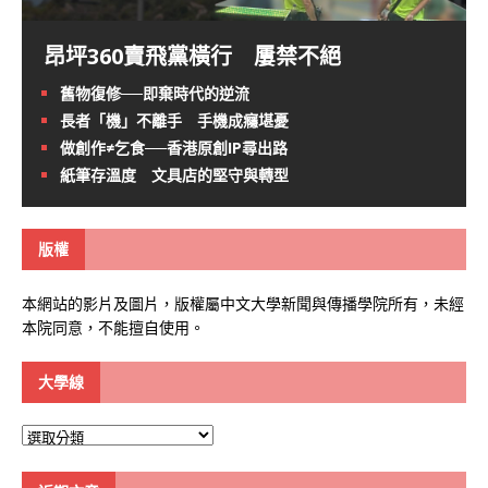
昂坪360賣飛黨橫行 屢禁不絕
舊物復修──即棄時代的逆流
長者「機」不離手 手機成癮堪憂
做創作≠乞食──香港原創IP尋出路
紙筆存溫度 文具店的堅守與轉型
版權
本網站的影片及圖片，版權屬中文大學新聞與傳播學院所有，未經
本院同意，不能擅自使用。
大學線
大
學
線