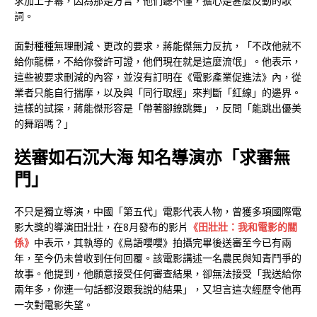
求加上字幕，因為那是方言，他們聽不懂，擔心是甚麼反動的歌
詞。
面對種種無理刪減、更改的要求，蔣能傑無力反抗，「不改他就不
給你龍標，不給你發許可證，他們現在就是這麼流氓」。他表示，
這些被要求刪減的內容，並沒有訂明在《電影產業促進法》內，從
業者只能自行揣摩，以及與「同行取經」來判斷「紅線」的邊界。
這樣的試探，蔣能傑形容是「帶著腳鐐跳舞」，反問「能跳出優美
的舞蹈嗎？」
送審如石沉大海 知名導演亦「求審無
門」
不只是獨立導演，中國「第五代」電影代表人物，曾獲多項國際電
影大獎的導演田壯壯，在8月發布的影片
《田壯壯：我和電影的關
係》
中表示，其執導的《鳥語嚶嚶》拍攝完畢後送審至今已有兩
年，至今仍未曾收到任何回覆。該電影講述一名農民與知青鬥爭的
故事。他提到，他願意接受任何審查結果，卻無法接受「我送給你
兩年多，你連一句話都沒跟我說的結果」，又坦言這次經歷令他再
一次對電影失望。