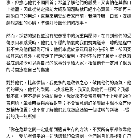
事，但擔心他們不願回首；希望了解他們的感受，又害怕在其傷口
上撒鹽。因此從制定採訪大綱及問題時就已經小心翼翼，不斷再三
斟酌自己的用詞。直至來到受訪者家門前，我深呼吸一口氣，安撫
劇烈跳動的心臟，準備好聆聽他們的故事。
然而，採訪的過程並沒有想像當中的沉重與壓抑，在問到他們的受
傷原因和感受時，他們用平穩的語氣向我們娓娓道來。聽的過程中
我不禁為他們感到可惜：他們本處於意氣風發的花樣年華，卻因突
如其來的意外，被奪走了行走的權利，不得不放慢了腳步。從跌落
谷底到如今可以將自己的故事分享給大家，相信他們一定用了很長
的時間療癒自己的傷痛。
對於他們，比起憐惜，我更多的是敬佩之心，敬佩他們的勇氣、他
們的堅持、他們的樂觀……換成是我，我又能像他們一樣嗎？我想
我不能。若不是這次採訪機會，我從來不會留意到巴士上輪椅的位
置尷尬，坐著時要與乘客對望；不會留意到許多餐廳中根本沒有停
放輪椅位置；也不會了解他們到底怎麼通過一個陡峭的斜坡……從
前的我一無所知。
「你在危難之間一定能想到適者生存的方法，不要所有事都依靠他
人。」受訪者佩雯的一句話讓我印象深刻，他們尚且能尋找到自己