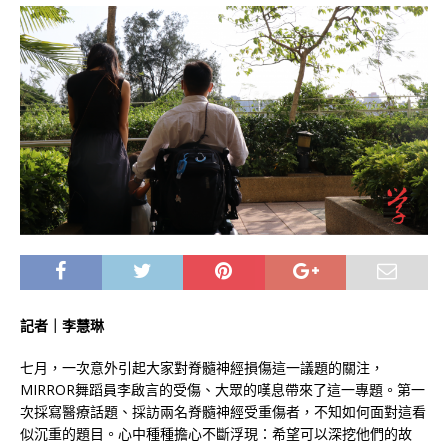
記者｜李慧琳
七月，一次意外引起大家對脊髓神經損傷這一議題的關注，
MIRROR舞蹈員李啟言的受傷、大眾的嘆息帶來了這一專題。第一
次採寫醫療話題、採訪兩名脊髓神經受重傷者，不知如何面對這看
似沉重的題目。心中種種擔心不斷浮現：希望可以深挖他們的故