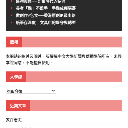
舊物復修──即棄時代的逆流
長者「機」不離手 手機成癮堪憂
做創作≠乞食──香港原創IP尋出路
紙筆存溫度 文具店的堅守與轉型
版權
本網站的影片及圖片，版權屬中文大學新聞與傳播學院所有，未經
本院同意，不能擅自使用。
大學線
大
學
線
近期文章
家在宏志