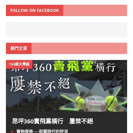
FOLLOW ON FACEBOOK
熱門文章
184期大學線
昂坪360賣飛黨橫行 屢禁不絕
舊物復修──即棄時代的逆流