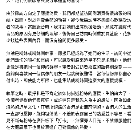
入，她們仍很願意與我分享追星的喜悅。
由於採訪方向定了應援消費，我們都期望訪問到消費得很誇張的粉
絲。然而，對於消費金額的執著，卻令我採訪時不夠細心聆聽受訪
者的故事。當聽錄音時，我才對她們出席應援活動、願意花錢買代
言品的原因有更仔細的理解，後悔自己訪問時側重於買甚麼、花多
少錢這些表面內容，而沒有追問更多感受。
無論是粉絲或粉絲團幹事，應援已經成為了她們的生活。訪問中從
她們熱切的眼神和聲線，可以感受到原來追星不只是求開心，他們
更像是擁抱同一信仰的群體。筆者對受訪者嘉誼的話特別深刻——
能夠與喜歡同一個偶像的朋友一起跳舞很難得。當每個粉絲都盡心
付出時，即使能力所限，也能集結成粉絲團這麼大的應援規模。
執筆之時，最掙扎是不肯定該如何描述粉絲的應援，生怕誇大了，
令讀者覺得他們很瘋狂。或許這只是我先入為主的想法，因為如此
熾熱的追星文化，在我所認識的香港是史無前例的。香港人的生活
一直都很壓抑，能夠坦蕩蕩、不羞於表露自己的熱愛並不容易。看
見不斷有粉絲在廣告板下「打卡」，無懼旁人目光，不禁佩服他們
在大庭廣眾下也勇於表達自己對偶像的熱愛。