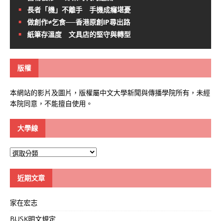
長者「機」不離手 手機成癮堪憂
做創作≠乞食──香港原創IP尋出路
紙筆存溫度 文具店的堅守與轉型
版權
本網站的影片及圖片，版權屬中文大學新聞與傳播學院所有，未經
本院同意，不能擅自使用。
大學線
大
學
線
近期文章
家在宏志
BUSK明文規定