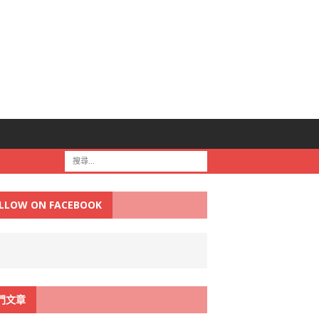
LLOW ON FACEBOOK
門文章