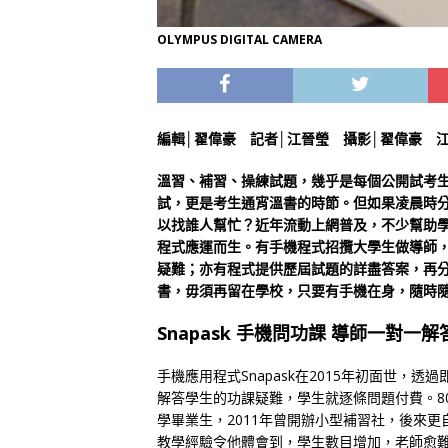
OLYMPUS DIGITAL CAMERA
編輯│翟偉豪 記者│江晉瑩 攝影│翟偉豪 
溫習、補習、操練試題，幾乎是每個公開試考
試，更是考生通宵溫書的時節。但如果凌晨時
以找誰人幫忙？近年流動上網普及，不少幫助
程式應運而生。有手機程式招攬大學生做導師
疑難；亦有程式提供歷屆試題的詳盡答案，再
書，毋須再留在學校，只要有手機在身，隨時
Snapask 手機問功課 導師一對一解
手機應用程式Snapask在2015年初面世，
解答學生的功課疑難，學生就逐條問題付費。8
學畢業生，2011年曾開辦小型補習社，後來
教學經驗令他體會到，學生數目增加，老師愈