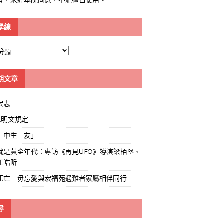
學線
期文章
宏志
K明文規定
」中生「友」
就是黃金年代：專訪《再見UFO》導演梁栢堅、
江皓昕
死亡 毋忘愛與宏福苑遇難者家屬相伴同行
尋