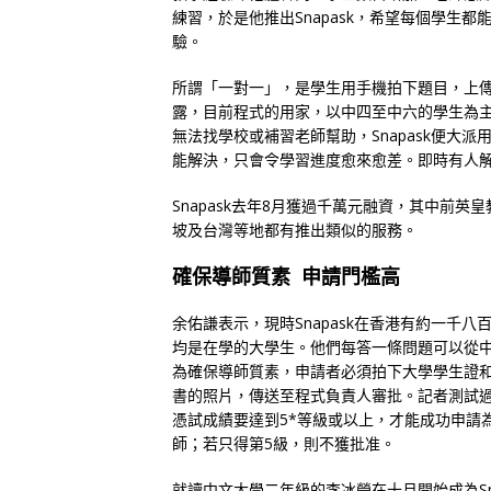
練習，於是他推出Snapask，希望每個學生
驗。
所謂「一對一」，是學生用手機拍下題目，上
露，目前程式的用家，以中四至中六的學生為主。
無法找學校或補習老師幫助，Snapask便大
能解決，只會令學習進度愈來愈差。即時有人
Snapask去年8月獲過千萬元融資，其中前英皇教
坡及台灣等地都有推出類似的服務。
確保導師質素 申請門檻高
余佑謙表示，現時Snapask在香港有約一千八
均是在學的大學生。他們每答一條問題可以從中
為確保導師質素，申請者必須拍下大學學生證
書的照片，傳送至程式負責人審批。記者測試
憑試成績要達到5*等級或以上，才能成功申請
師；若只得第5級，則不獲批准。
就讀中文大學二年級的李冰瑩在十月開始成為Sna