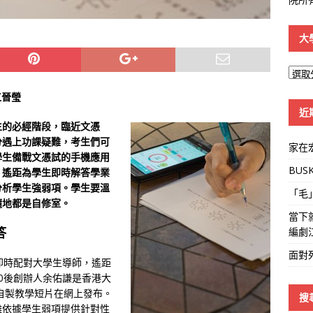
大
大
學
江晉瑩
線
近
生的必經階段，臨近文憑
分遇上功課疑難，考生們可
家在
學生備戰文憑試的手機應用
BUS
，遙距為學生即時解答學業
分析學生強弱項。學生要溫
「毛
隨地都是自修室。
當下
答
編劇
面對
透過即時配對大學生導師，遙距
0後創辦人余佑謙是香港大
更自製教學短片在網上發布。
搜
難依據學生弱項提供針對性