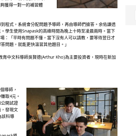
都能夠獲得一對一的補習體
傳到程式，系統會分配問題予導師，再由導師們搶答。余佑謙透
學生使用Snapask的高峰時間為晚上十時至凌晨兩時。當下
派用場：「平時有問題不懂，當下沒有人可以請教，要等待翌日才
解答問題，就能更快溫習其他題目。」
育中文科導師吳賢德(Arthur Kho)為主要投資者，現時在新加
百個導師，
賺取4元。
和公開試證
過，發現文
為該科導
pask導