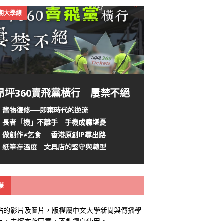
4期大學線
昂坪360賣飛黨橫行 屢禁不絕
舊物復修──即棄時代的逆流
長者「機」不離手 手機成癮堪憂
做創作≠乞食──香港原創IP尋出路
紙筆存溫度 文具店的堅守與轉型
權
站的影片及圖片，版權屬中文大學新聞與傳播學
有，未經本院同意，不能擅自使用。