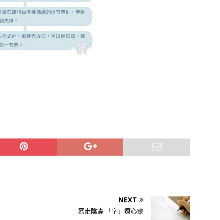
NEXT
寫走陰霾 「字」療心靈