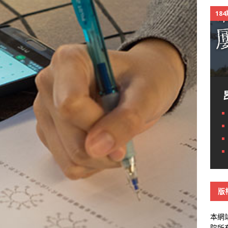
18
版
本網
院所