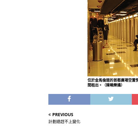
位於金馬倫道的首都廣場空置情
間租出。（陳曉樂攝）
PREVIOUS
計劃總趕不上變化