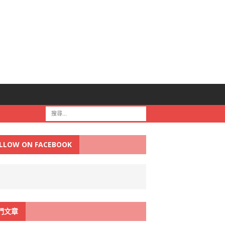
LLOW ON FACEBOOK
門文章