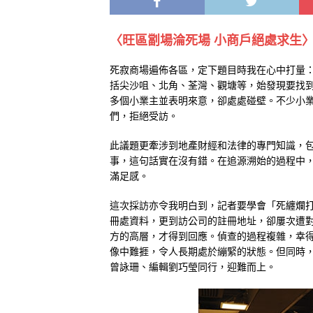
〈旺區劏場淪死場 小商戶絕處求生
死寂商場遍佈各區，定下題目時我在心中打量
括尖沙咀、北角、荃灣、觀塘等，始發現要找
多個小業主並表明來意，卻處處碰壁。不少小
們，拒絕受訪。
此議題更牽涉到地產財經和法律的專門知識，
事，這句話實在沒有錯。在追源溯始的過程中
滿足感。
這次採訪亦令我明白到，記者要學會「死纏爛
冊處資料，更到訪公司的註冊地址，卻屢次遭
方的高層，才得到回應。偵查的過程複雜，幸
像中難捱，令人長期處於繃緊的狀態。但同時
曾詠珊、編輯劉巧瑩同行，迎難而上。