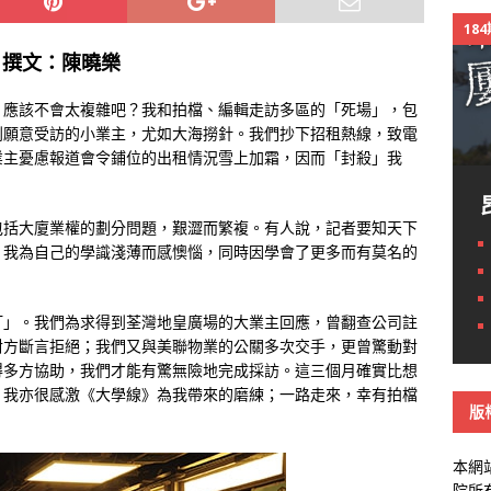
18
〉
撰文：陳曉樂
：應該不會太複雜吧？我和拍檔、編輯走訪多區的「死場」，包
到願意受訪的小業主，尤如大海撈針。我們抄下招租熱線，致電
業主憂慮報道會令鋪位的出租情況雪上加霜，因而「封殺」我
包括大廈業權的劃分問題，艱澀而繁複。有人說，記者要知天下
，我為自己的學識淺薄而感懊惱，同時因學會了更多而有莫名的
打」。我們為求得到荃灣地皇廣場的大業主回應，曾翻查公司註
對方斷言拒絕；我們又與美聯物業的公關多次交手，更曾驚動對
得多方協助，我們才能有驚無險地完成採訪。這三個月確實比想
，我亦很感激《大學線》為我帶來的磨練；一路走來，幸有拍檔
版
本網
院所