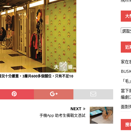
大
大
學
線
近
家在
BUS
況十分嚴重，3層共600多個舖位，只有不足10
「毛
當下
編劇
面對
NEXT
手機App 助考生備戰文憑試
搜