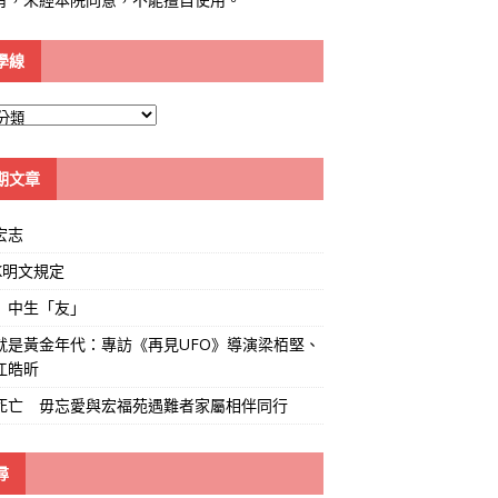
學線
期文章
宏志
K明文規定
」中生「友」
就是黃金年代：專訪《再見UFO》導演梁栢堅、
江皓昕
死亡 毋忘愛與宏福苑遇難者家屬相伴同行
尋