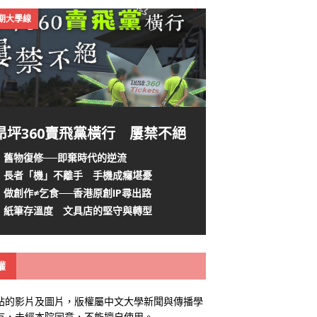
4期大學線
昂坪360賣飛黨橫行 屢禁不絕
舊物復修──即棄時代的逆流
長者「機」不離手 手機成癮堪憂
做創作≠乞食──香港原創IP尋出路
紙筆存溫度 文具店的堅守與轉型
權
站的影片及圖片，版權屬中文大學新聞與傳播學
有，未經本院同意，不能擅自使用。